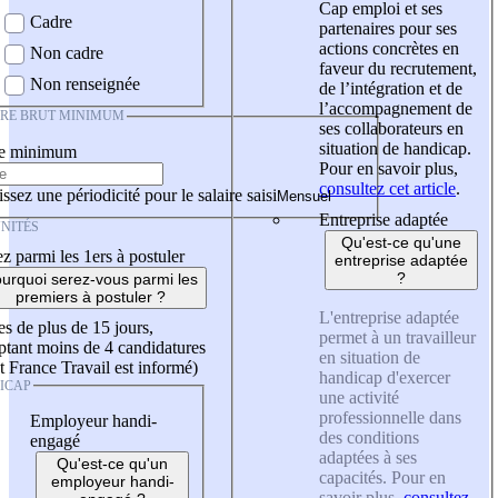
Cap emploi et ses
Cadre
partenaires pour ses
actions concrètes en
Non cadre
faveur du recrutement,
Non renseignée
de l’intégration et de
l’accompagnement de
IRE BRUT MINIMUM
ses collaborateurs en
situation de handicap.
re minimum
Pour en savoir plus,
consultez cet article
.
ssez une périodicité pour le salaire saisi
Entreprise adaptée
NITÉS
Qu'est-ce qu'une
z parmi les 1ers à postuler
entreprise adaptée
?
urquoi serez-vous parmi les
premiers à postuler ?
L'entreprise adaptée
es de plus de 15 jours,
permet à un travailleur
tant moins de 4 candidatures
en situation de
t France Travail est informé)
handicap d'exercer
ICAP
une activité
professionnelle dans
Employeur handi-
des conditions
engagé
adaptées à ses
Qu'est-ce qu'un
capacités. Pour en
employeur handi-
savoir plus,
consultez