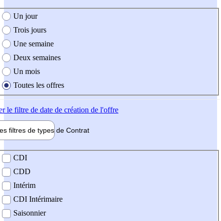
e création de l'offre
Un jour
Trois jours
Une semaine
Deux semaines
Un mois
Toutes les offres
er
le filtre de date de création de l'offre
les filtres de types de
Contrat
de contrat
CDI
CDD
Intérim
CDI Intérimaire
Saisonnier