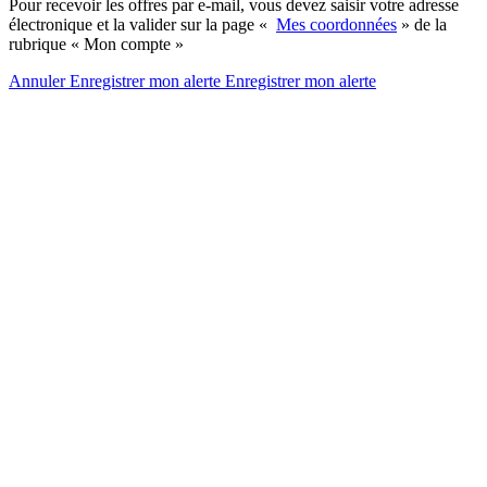
Pour recevoir les offres par e-mail, vous devez saisir votre adresse
électronique et la valider sur la page «
Mes coordonnées
» de la
rubrique « Mon compte »
Annuler
Enregistrer mon alerte
Enregistrer
mon alerte