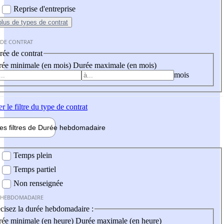
Reprise d'entreprise
plus
de types de contrat
 DE CONTRAT
ée de contrat
ée minimale (en mois)
Durée maximale (en mois)
mois
er
le filtre du type de contrat
les filtres de
Durée hebdo
madaire
 hebdomadaire
Temps plein
Temps partiel
Non renseignée
 HEBDOMADAIRE
cisez la durée hebdomadaire :
ée minimale (en heure)
Durée maximale (en heure)