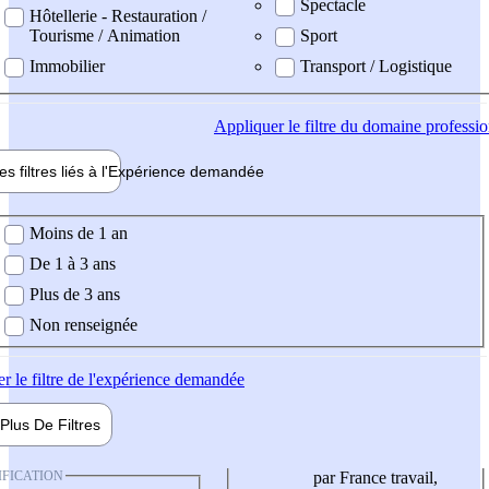
Spectacle
Hôtellerie - Restauration /
Tourisme / Animation
Sport
Immobilier
Transport / Logistique
Appliquer
le filtre du domaine professi
es filtres liés à l'
Expérience
demandée
ience demandée
Moins de 1 an
De 1 à 3 ans
Plus de 3 ans
Non renseignée
er
le filtre de l'expérience demandée
Plus De
Filtres
IFICATION
par France travail,