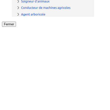
Fermer
Fermer
le détail de l'offre
/
Offre
sur
Offre précéden