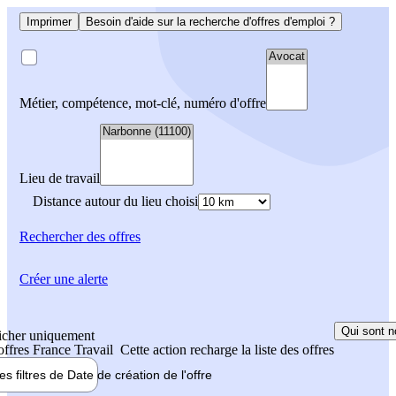
Imprimer
Besoin d'aide sur la recherche d'offres d'emploi ?
Métier, compétence, mot-clé, numéro d'offre
Lieu de travail
Distance autour du lieu choisi
Rechercher
des offres
Créer une alerte
Qui sont n
icher uniquement
 offres France Travail
Cette action recharge la liste des offres
les filtres de
Date de création
de l'offre