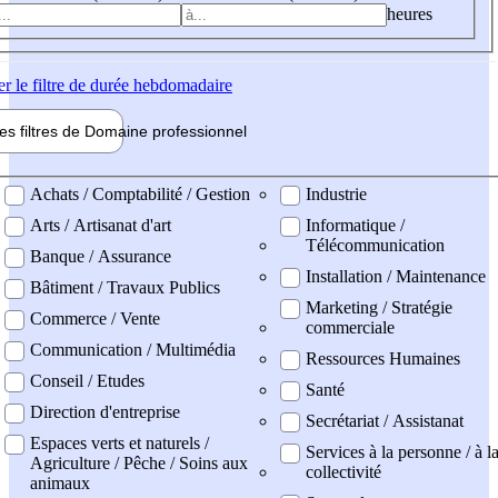
heures
er
le filtre de durée hebdomadaire
les filtres de
Domaine pro
fessionnel
ne professionel
Achats / Comptabilité / Gestion
Industrie
Arts / Artisanat d'art
Informatique /
Télécommunication
Banque / Assurance
Installation / Maintenance
Bâtiment / Travaux Publics
Marketing / Stratégie
Commerce / Vente
commerciale
Communication / Multimédia
Ressources Humaines
Conseil / Etudes
Santé
Direction d'entreprise
Secrétariat / Assistanat
Espaces verts et naturels /
Services à la personne / à l
Agriculture / Pêche / Soins aux
collectivité
animaux