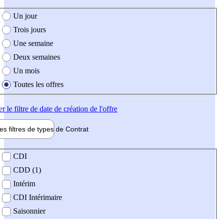
e création de l'offre
Un jour
Trois jours
Une semaine
Deux semaines
Un mois
Toutes les offres
er
le filtre de date de création de l'offre
les filtres de types de
Contrat
de contrat
CDI
CDD (1)
Intérim
CDI Intérimaire
Saisonnier