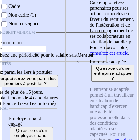
Cap emploi et ses
Cadre
partenaires pour ses
actions concrètes en
Non cadre (1)
faveur du recrutement,
Non renseignée
de l’intégration et de
l’accompagnement de
IRE BRUT MINIMUM
ses collaborateurs en
situation de handicap.
re minimum
Pour en savoir plus,
consultez cet article
.
ssez une périodicité pour le salaire saisi
Entreprise adaptée
NITÉS
Qu'est-ce qu'une
z parmi les 1ers à postuler
entreprise adaptée
?
urquoi serez-vous parmi les
premiers à postuler ?
L'entreprise adaptée
es de plus de 15 jours,
permet à un travailleur
tant moins de 4 candidatures
en situation de
t France Travail est informé)
handicap d'exercer
ICAP
une activité
professionnelle dans
Employeur handi-
des conditions
engagé
adaptées à ses
Qu'est-ce qu'un
capacités. Pour en
employeur handi-
savoir plus,
consultez