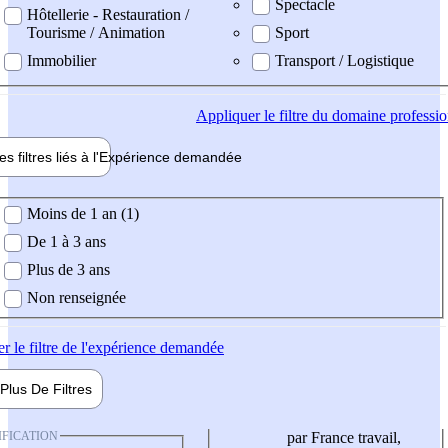
Spectacle
Hôtellerie - Restauration /
Tourisme / Animation
Sport
Immobilier
Transport / Logistique
Appliquer
le filtre du domaine professi
es filtres liés à l'
Expérience
demandée
ience demandée
Moins de 1 an (1)
De 1 à 3 ans
Plus de 3 ans
Non renseignée
er
le filtre de l'expérience demandée
Plus De
Filtres
IFICATION
par France travail,