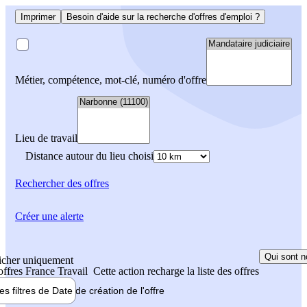
Imprimer
Besoin d'aide sur la recherche d'offres d'emploi ?
Métier, compétence, mot-clé, numéro d'offre
Lieu de travail
Distance autour du lieu choisi
Rechercher
des offres
Créer une alerte
Qui sont n
icher uniquement
 offres France Travail
Cette action recharge la liste des offres
les filtres de
Date de création
de l'offre