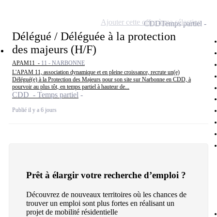
Ajouter cette offre à ma sélection
CDD
Temps partiel
Délégué / Déléguée à la protection
des majeurs (H/F)
APAM11 -
11 - NARBONNE
L'APAM 11, association dynamique et en pleine croissance, recrute un(e)
Délégué(e) à la Protection des Majeurs pour son site sur Narbonne en CDD, à
pourvoir au plus tôt, en temps partiel à hauteur de...
CDD - Temps partiel
Publié il y a 6 jours
Prêt à élargir votre recherche d’emploi ?
Découvrez de nouveaux territoires où les chances de
trouver un emploi sont plus fortes en réalisant un
projet de mobilité résidentielle