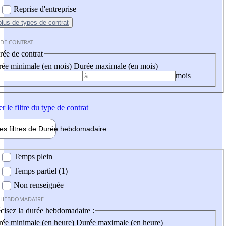
Reprise d'entreprise
plus
de types de contrat
 DE CONTRAT
ée de contrat
ée minimale (en mois)
Durée maximale (en mois)
mois
er
le filtre du type de contrat
les filtres de
Durée hebdo
madaire
 hebdomadaire
Temps plein
Temps partiel (1)
Non renseignée
 HEBDOMADAIRE
cisez la durée hebdomadaire :
ée minimale (en heure)
Durée maximale (en heure)