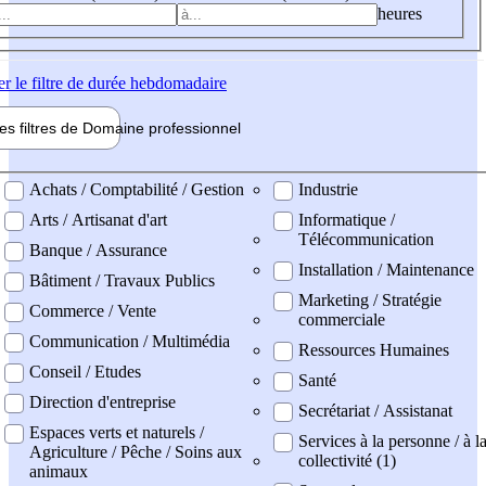
heures
er
le filtre de durée hebdomadaire
les filtres de
Domaine pro
fessionnel
ne professionel
Achats / Comptabilité / Gestion
Industrie
Arts / Artisanat d'art
Informatique /
Télécommunication
Banque / Assurance
Installation / Maintenance
Bâtiment / Travaux Publics
Marketing / Stratégie
Commerce / Vente
commerciale
Communication / Multimédia
Ressources Humaines
Conseil / Etudes
Santé
Direction d'entreprise
Secrétariat / Assistanat
Espaces verts et naturels /
Services à la personne / à l
Agriculture / Pêche / Soins aux
collectivité (1)
animaux