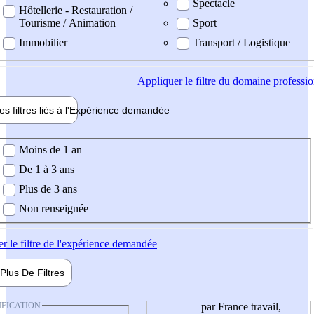
Spectacle
Hôtellerie - Restauration /
Tourisme / Animation
Sport
Immobilier
Transport / Logistique
Appliquer
le filtre du domaine professi
es filtres liés à l'
Expérience
demandée
ience demandée
Moins de 1 an
De 1 à 3 ans
Plus de 3 ans
Non renseignée
er
le filtre de l'expérience demandée
Plus De
Filtres
IFICATION
par France travail,