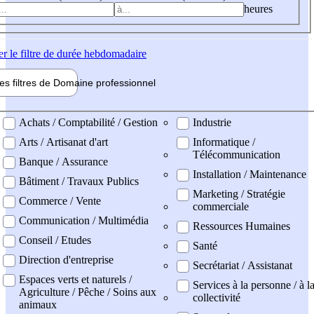
heures
er
le filtre de durée hebdomadaire
les filtres de
Domaine pro
fessionnel
ne professionel
Achats / Comptabilité / Gestion
Industrie
Arts / Artisanat d'art
Informatique /
Télécommunication
Banque / Assurance
Installation / Maintenance
Bâtiment / Travaux Publics
Marketing / Stratégie
Commerce / Vente
commerciale
Communication / Multimédia
Ressources Humaines
Conseil / Etudes
Santé
Direction d'entreprise
Secrétariat / Assistanat
Espaces verts et naturels /
Services à la personne / à l
Agriculture / Pêche / Soins aux
collectivité
animaux