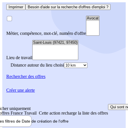
Imprimer
Besoin d'aide sur la recherche d'offres d'emploi ?
Métier, compétence, mot-clé, numéro d'offre
Lieu de travail
Distance autour du lieu choisi
Rechercher
des offres
Créer une alerte
Qui sont n
icher uniquement
 offres France Travail
Cette action recharge la liste des offres
les filtres de
Date de création
de l'offre