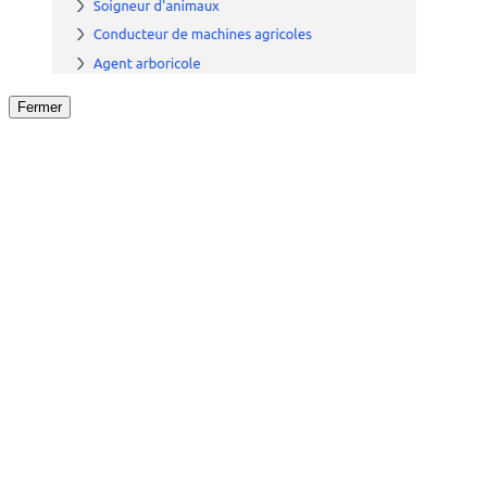
Fermer
Fermer
le détail de l'offre
/
Offre
sur
Offre précéden