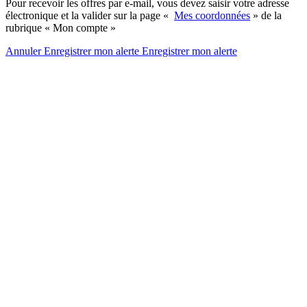
Pour recevoir les offres par e-mail, vous devez saisir votre adresse
électronique et la valider sur la page «
Mes coordonnées
» de la
rubrique « Mon compte »
Annuler
Enregistrer mon alerte
Enregistrer
mon alerte