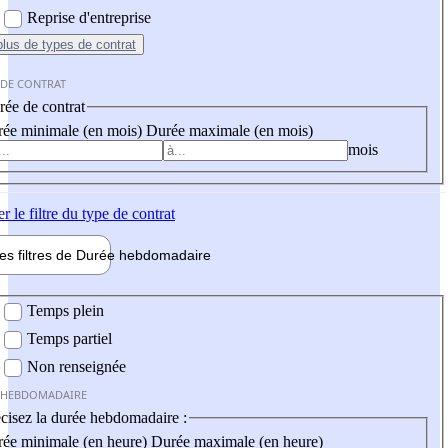
Reprise d'entreprise
plus
de types de contrat
 DE CONTRAT
ée de contrat
ée minimale (en mois)
Durée maximale (en mois)
mois
er
le filtre du type de contrat
les filtres de
Durée hebdo
madaire
 hebdomadaire
Temps plein
Temps partiel
Non renseignée
 HEBDOMADAIRE
cisez la durée hebdomadaire :
ée minimale (en heure)
Durée maximale (en heure)