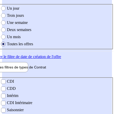
e création de l'offre
Un jour
Trois jours
Une semaine
Deux semaines
Un mois
Toutes les offres
er
le filtre de date de création de l'offre
les filtres de types de
Contrat
de contrat
CDI
CDD
Intérim
CDI Intérimaire
Saisonnier