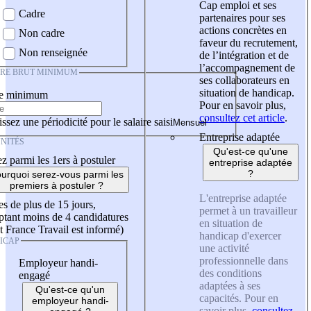
Cap emploi et ses
Cadre
partenaires pour ses
actions concrètes en
Non cadre
faveur du recrutement,
Non renseignée
de l’intégration et de
l’accompagnement de
IRE BRUT MINIMUM
ses collaborateurs en
situation de handicap.
re minimum
Pour en savoir plus,
consultez cet article
.
ssez une périodicité pour le salaire saisi
Entreprise adaptée
NITÉS
Qu'est-ce qu'une
z parmi les 1ers à postuler
entreprise adaptée
?
urquoi serez-vous parmi les
premiers à postuler ?
L'entreprise adaptée
es de plus de 15 jours,
permet à un travailleur
tant moins de 4 candidatures
en situation de
t France Travail est informé)
handicap d'exercer
ICAP
une activité
professionnelle dans
Employeur handi-
des conditions
engagé
adaptées à ses
Qu'est-ce qu'un
capacités. Pour en
employeur handi-
savoir plus,
consultez