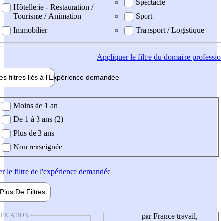
Spectacle
Hôtellerie - Restauration /
Tourisme / Animation
Sport
Immobilier
Transport / Logistique
Appliquer
le filtre du domaine professi
es filtres liés à l'
Expérience
demandée
ience demandée
Moins de 1 an
De 1 à 3 ans (2)
Plus de 3 ans
Non renseignée
er
le filtre de l'expérience demandée
Plus De
Filtres
IFICATION
par France travail,