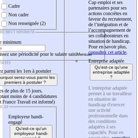
Cap emploi et ses
Cadre
partenaires pour ses
actions concrètes en
Non cadre
faveur du recrutement,
Non renseignée (2)
de l’intégration et de
l’accompagnement de
IRE BRUT MINIMUM
ses collaborateurs en
situation de handicap.
re minimum
Pour en savoir plus,
consultez cet article
.
ssez une périodicité pour le salaire saisi
Entreprise adaptée
NITÉS
Qu'est-ce qu'une
z parmi les 1ers à postuler
entreprise adaptée
?
urquoi serez-vous parmi les
premiers à postuler ?
L'entreprise adaptée
es de plus de 15 jours,
permet à un travailleur
tant moins de 4 candidatures
en situation de
t France Travail est informé)
handicap d'exercer
ICAP
une activité
professionnelle dans
Employeur handi-
des conditions
engagé
adaptées à ses
Qu'est-ce qu'un
capacités. Pour en
employeur handi-
savoir plus,
consultez