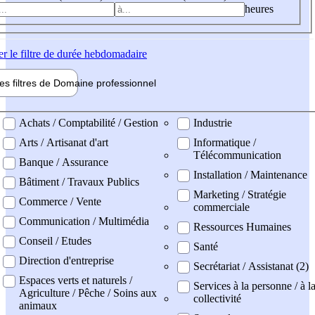
heures
er
le filtre de durée hebdomadaire
les filtres de
Domaine pro
fessionnel
ne professionel
Achats / Comptabilité / Gestion
Industrie
Arts / Artisanat d'art
Informatique /
Télécommunication
Banque / Assurance
Installation / Maintenance
Bâtiment / Travaux Publics
Marketing / Stratégie
Commerce / Vente
commerciale
Communication / Multimédia
Ressources Humaines
Conseil / Etudes
Santé
Direction d'entreprise
Secrétariat / Assistanat (2)
Espaces verts et naturels /
Services à la personne / à l
Agriculture / Pêche / Soins aux
collectivité
animaux