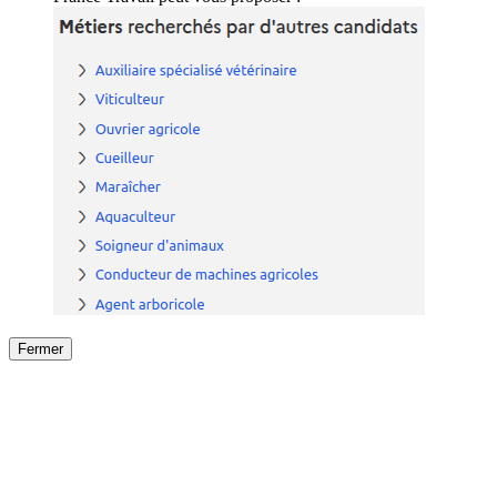
Fermer
Fermer
le détail de l'offre
/
Offre
sur
Offre précéden