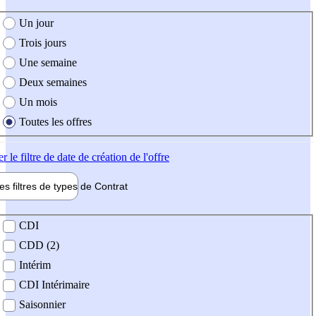
e création de l'offre
Un jour
Trois jours
Une semaine
Deux semaines
Un mois
Toutes les offres
er
le filtre de date de création de l'offre
les filtres de types de
Contrat
de contrat
CDI
CDD (2)
Intérim
CDI Intérimaire
Saisonnier