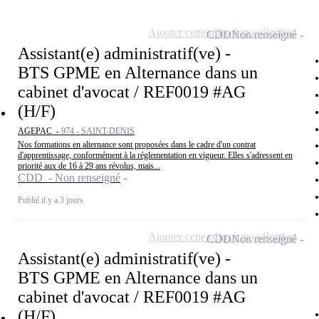
Ajouter cette offre à ma sélection
CDD
Non renseigné
Assistant(e) administratif(ve) -
BTS GPME en Alternance dans un
cabinet d'avocat / REF0019 #AG
(H/F)
AGEPAC -
974 - SAINT-DENIS
Nos formations en alternance sont proposées dans le cadre d'un contrat
d'apprentissage, conformément à la réglementation en vigueur. Elles s'adressent en
priorité aux de 16 à 29 ans révolus, mais...
CDD - Non renseigné
Publié il y a 3 jours
Ajouter cette offre à ma sélection
CDD
Non renseigné
Assistant(e) administratif(ve) -
BTS GPME en Alternance dans un
cabinet d'avocat / REF0019 #AG
(H/F)