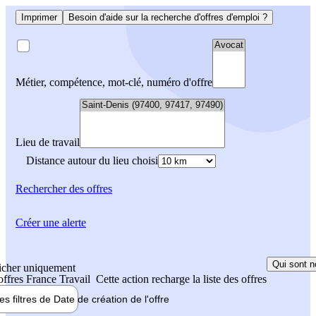
Imprimer
Besoin d'aide sur la recherche d'offres d'emploi ?
Métier, compétence, mot-clé, numéro d'offre
Lieu de travail
Distance autour du lieu choisi
Rechercher
des offres
Créer une alerte
Qui sont n
icher uniquement
 offres France Travail
Cette action recharge la liste des offres
les filtres de
Date de création
de l'offre