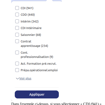
Dans l'exemple ci-dessus, si vous sélectionnez « CDI (941) »