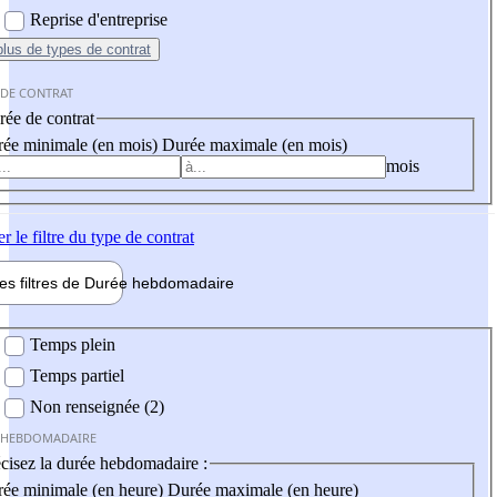
Reprise d'entreprise
plus
de types de contrat
 DE CONTRAT
ée de contrat
ée minimale (en mois)
Durée maximale (en mois)
mois
er
le filtre du type de contrat
les filtres de
Durée hebdo
madaire
 hebdomadaire
Temps plein
Temps partiel
Non renseignée (2)
 HEBDOMADAIRE
cisez la durée hebdomadaire :
ée minimale (en heure)
Durée maximale (en heure)