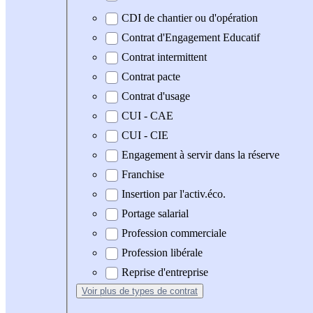
CDI de chantier ou d'opération
Contrat d'Engagement Educatif
Contrat intermittent
Contrat pacte
Contrat d'usage
CUI - CAE
CUI - CIE
Engagement à servir dans la réserve
Franchise
Insertion par l'activ.éco.
Portage salarial
Profession commerciale
Profession libérale
Reprise d'entreprise
Voir plus
de types de contrat