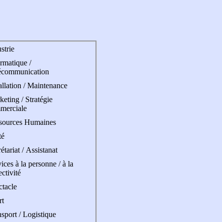
strie
rmatique /
écommunication
allation / Maintenance
eting / Stratégie
merciale
sources Humaines
té
étariat / Assistanat
ices à la personne / à la
ectivité
ctacle
rt
sport / Logistique