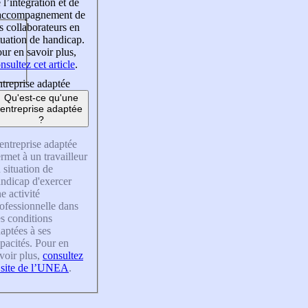
 l’intégration et de
’accompagnement de
s collaborateurs en
tuation de handicap.
ur en savoir plus,
nsultez cet article
.
treprise adaptée
Qu'est-ce qu'une
entreprise adaptée
?
entreprise adaptée
rmet à un travailleur
 situation de
ndicap d'exercer
e activité
ofessionnelle dans
s conditions
aptées à ses
pacités. Pour en
voir plus,
consultez
 site de l’UNEA
.