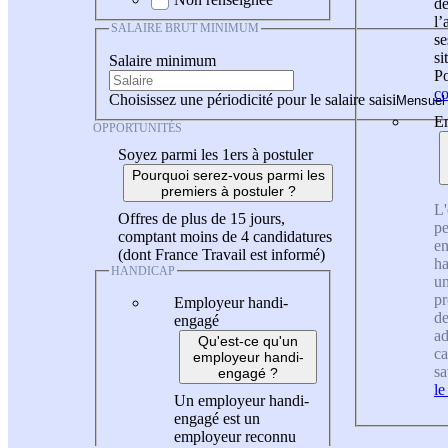
de
l
SALAIRE BRUT MINIMUM
se
si
Salaire minimum
Po
co
Choisissez une périodicité pour le salaire saisi
En
OPPORTUNITÉS
Soyez parmi les 1ers à postuler
Pourquoi serez-vous parmi les
premiers à postuler ?
L'
Offres de plus de 15 jours,
pe
comptant moins de 4 candidatures
en
(dont France Travail est informé)
ha
HANDICAP
un
pr
Employeur handi-
de
engagé
ad
Qu'est-ce qu'un
ca
employeur handi-
sa
engagé ?
le
Un employeur handi-
engagé est un
employeur reconnu