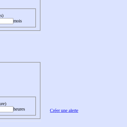
s)
mois
ure)
heures
Créer une alerte