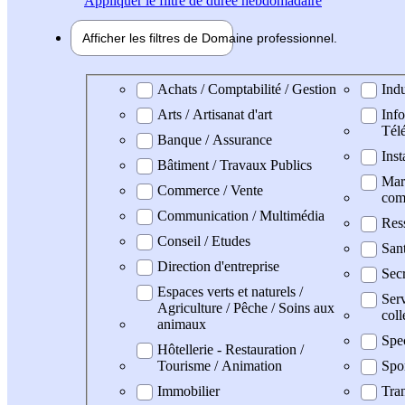
Appliquer
le filtre de durée hebdomadaire
Afficher les filtres de
Domaine pro
fessionnel
Domaine professionel
Achats / Comptabilité / Gestion
Indu
Arts / Artisanat d'art
Info
Tél
Banque / Assurance
Inst
Bâtiment / Travaux Publics
Mark
Commerce / Vente
com
Communication / Multimédia
Res
Conseil / Etudes
San
Direction d'entreprise
Secr
Espaces verts et naturels /
Serv
Agriculture / Pêche / Soins aux
coll
animaux
Spe
Hôtellerie - Restauration /
Tourisme / Animation
Spo
Immobilier
Tran