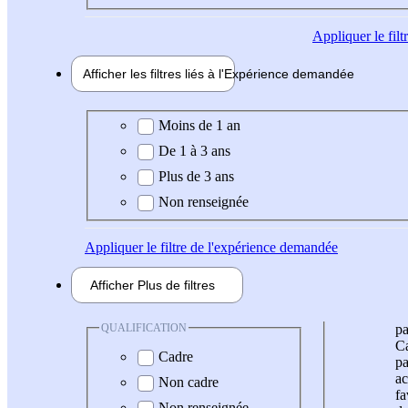
Appliquer
le fil
Afficher les filtres liés à l'
Expérience
demandée
Expérience demandée
Moins de 1 an
De 1 à 3 ans
Plus de 3 ans
Non renseignée
Appliquer
le filtre de l'expérience demandée
Afficher
Plus de
filtres
QUALIFICATION
pa
Ca
Cadre
pa
ac
Non cadre
fa
Non renseignée