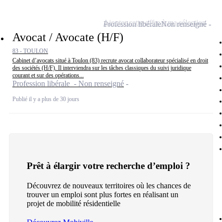
Ajouter cette offre à ma sélection
Profession libérale
Non renseigné
Avocat / Avocate (H/F)
83 - TOULON
Cabinet d’avocats situé à Toulon (83) recrute avocat collaborateur spécialisé en droit
des sociétés (H/F). Il interviendra sur les tâches classiques du suivi juridique
courant et sur des opérations...
Profession libérale - Non renseigné
Publié il y a plus de 30 jours
Prêt à élargir votre recherche d’emploi ?
Découvrez de nouveaux territoires où les chances de
trouver un emploi sont plus fortes en réalisant un
projet de mobilité résidentielle