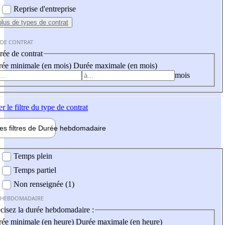
Reprise d'entreprise
plus
de types de contrat
 DE CONTRAT
ée de contrat
ée minimale (en mois)
Durée maximale (en mois)
mois
er
le filtre du type de contrat
les filtres de
Durée hebdo
madaire
 hebdomadaire
Temps plein
Temps partiel
Non renseignée (1)
 HEBDOMADAIRE
cisez la durée hebdomadaire :
ée minimale (en heure)
Durée maximale (en heure)