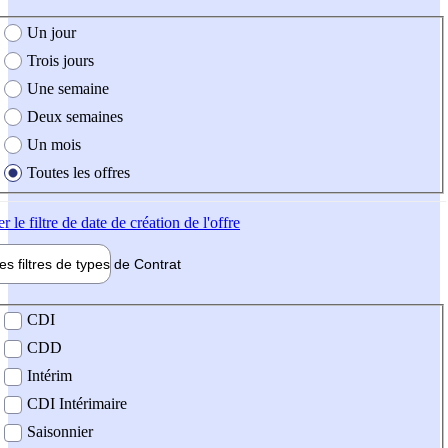
e création de l'offre
Un jour
Trois jours
Une semaine
Deux semaines
Un mois
Toutes les offres
er
le filtre de date de création de l'offre
les filtres de types de
Contrat
de contrat
CDI
CDD
Intérim
CDI Intérimaire
Saisonnier