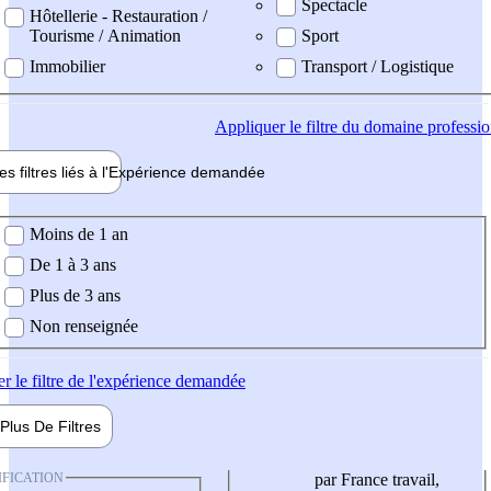
Spectacle
Hôtellerie - Restauration /
Tourisme / Animation
Sport
Immobilier
Transport / Logistique
Appliquer
le filtre du domaine professi
es filtres liés à l'
Expérience
demandée
ience demandée
Moins de 1 an
De 1 à 3 ans
Plus de 3 ans
Non renseignée
er
le filtre de l'expérience demandée
Plus De
Filtres
IFICATION
par France travail,