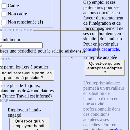
Cap emploi et ses
Cadre
partenaires pour ses
actions concrètes en
Non cadre
faveur du recrutement,
Non renseignée (1)
de l’intégration et de
l’accompagnement de
IRE BRUT MINIMUM
ses collaborateurs en
situation de handicap.
re minimum
Pour en savoir plus,
consultez cet article
.
ssez une périodicité pour le salaire saisi
Entreprise adaptée
NITÉS
Qu'est-ce qu'une
z parmi les 1ers à postuler
entreprise adaptée
?
urquoi serez-vous parmi les
premiers à postuler ?
L'entreprise adaptée
es de plus de 15 jours,
permet à un travailleur
tant moins de 4 candidatures
en situation de
t France Travail est informé)
handicap d'exercer
ICAP
une activité
professionnelle dans
Employeur handi-
des conditions
engagé
adaptées à ses
Qu'est-ce qu'un
capacités. Pour en
employeur handi-
savoir plus,
consultez