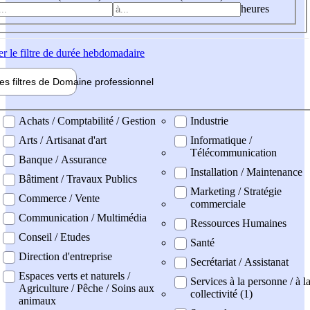
heures
er
le filtre de durée hebdomadaire
les filtres de
Domaine pro
fessionnel
ne professionel
Achats / Comptabilité / Gestion
Industrie
Arts / Artisanat d'art
Informatique /
Télécommunication
Banque / Assurance
Installation / Maintenance
Bâtiment / Travaux Publics
Marketing / Stratégie
Commerce / Vente
commerciale
Communication / Multimédia
Ressources Humaines
Conseil / Etudes
Santé
Direction d'entreprise
Secrétariat / Assistanat
Espaces verts et naturels /
Services à la personne / à l
Agriculture / Pêche / Soins aux
collectivité (1)
animaux