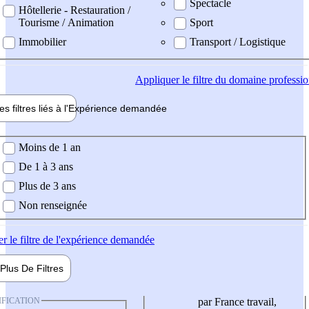
Spectacle
Hôtellerie - Restauration /
Tourisme / Animation
Sport
Immobilier
Transport / Logistique
Appliquer
le filtre du domaine professi
es filtres liés à l'
Expérience
demandée
ience demandée
Moins de 1 an
De 1 à 3 ans
Plus de 3 ans
Non renseignée
er
le filtre de l'expérience demandée
Plus De
Filtres
IFICATION
par France travail,