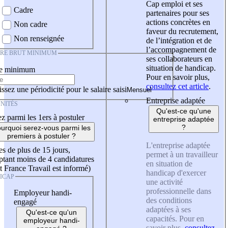
Cap emploi et ses
Cadre
partenaires pour ses
actions concrètes en
Non cadre
faveur du recrutement,
Non renseignée
de l’intégration et de
l’accompagnement de
IRE BRUT MINIMUM
ses collaborateurs en
situation de handicap.
re minimum
Pour en savoir plus,
consultez cet article
.
ssez une périodicité pour le salaire saisi
Entreprise adaptée
NITÉS
Qu'est-ce qu'une
z parmi les 1ers à postuler
entreprise adaptée
?
urquoi serez-vous parmi les
premiers à postuler ?
L'entreprise adaptée
es de plus de 15 jours,
permet à un travailleur
tant moins de 4 candidatures
en situation de
t France Travail est informé)
handicap d'exercer
ICAP
une activité
professionnelle dans
Employeur handi-
des conditions
engagé
adaptées à ses
Qu'est-ce qu'un
capacités. Pour en
employeur handi-
savoir plus,
consultez