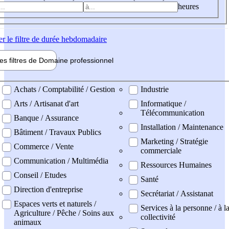
heures
er
le filtre de durée hebdomadaire
les filtres de
Domaine pro
fessionnel
ne professionel
Achats / Comptabilité / Gestion
Industrie
Arts / Artisanat d'art
Informatique /
Télécommunication
Banque / Assurance
Installation / Maintenance
Bâtiment / Travaux Publics
Marketing / Stratégie
Commerce / Vente
commerciale
Communication / Multimédia
Ressources Humaines
Conseil / Etudes
Santé
Direction d'entreprise
Secrétariat / Assistanat
Espaces verts et naturels /
Services à la personne / à l
Agriculture / Pêche / Soins aux
collectivité
animaux