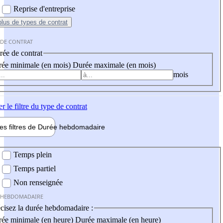
Reprise d'entreprise
plus
de types de contrat
 DE CONTRAT
ée de contrat
ée minimale (en mois)
Durée maximale (en mois)
mois
er
le filtre du type de contrat
les filtres de
Durée hebdo
madaire
 hebdomadaire
Temps plein
Temps partiel
Non renseignée
 HEBDOMADAIRE
cisez la durée hebdomadaire :
ée minimale (en heure)
Durée maximale (en heure)