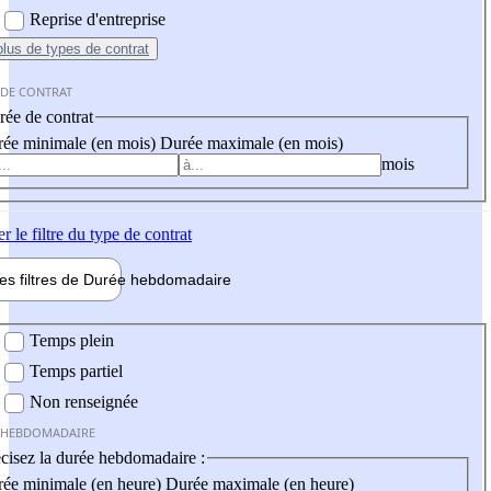
Reprise d'entreprise
plus
de types de contrat
 DE CONTRAT
ée de contrat
ée minimale (en mois)
Durée maximale (en mois)
mois
er
le filtre du type de contrat
les filtres de
Durée hebdo
madaire
 hebdomadaire
Temps plein
Temps partiel
Non renseignée
 HEBDOMADAIRE
cisez la durée hebdomadaire :
ée minimale (en heure)
Durée maximale (en heure)