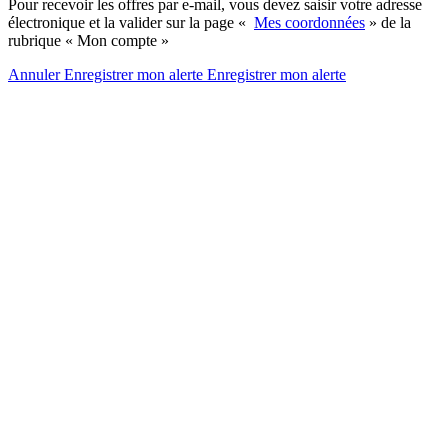
Pour recevoir les offres par e-mail, vous devez saisir votre adresse
électronique et la valider sur la page «
Mes coordonnées
» de la
rubrique « Mon compte »
Annuler
Enregistrer mon alerte
Enregistrer
mon alerte