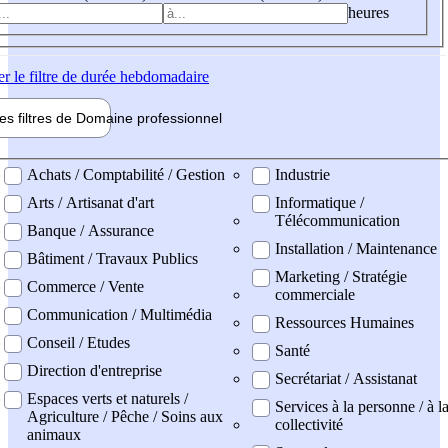
heures
er
le filtre de durée hebdomadaire
les filtres de
Domaine pro
fessionnel
ne professionel
Achats / Comptabilité / Gestion
Industrie
Arts / Artisanat d'art
Informatique /
Télécommunication
Banque / Assurance
Installation / Maintenance
Bâtiment / Travaux Publics
Marketing / Stratégie
Commerce / Vente
commerciale
Communication / Multimédia
Ressources Humaines
Conseil / Etudes
Santé
Direction d'entreprise
Secrétariat / Assistanat
Espaces verts et naturels /
Services à la personne / à l
Agriculture / Pêche / Soins aux
collectivité
animaux