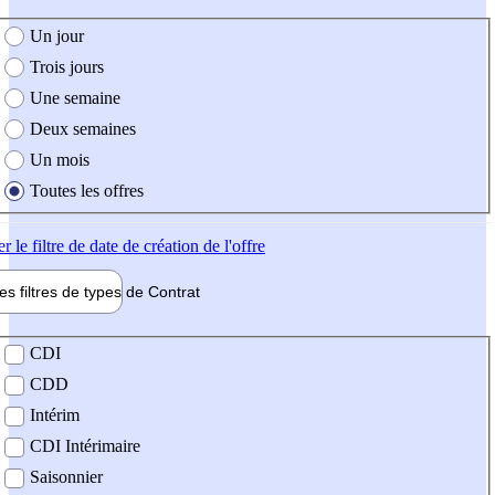
e création de l'offre
Un jour
Trois jours
Une semaine
Deux semaines
Un mois
Toutes les offres
er
le filtre de date de création de l'offre
les filtres de types de
Contrat
de contrat
CDI
CDD
Intérim
CDI Intérimaire
Saisonnier