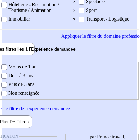
Spectacle
Hôtellerie - Restauration /
Tourisme / Animation
Sport
Immobilier
Transport / Logistique
Appliquer
le filtre du domaine professi
es filtres liés à l'
Expérience
demandée
ience demandée
Moins de 1 an
De 1 à 3 ans
Plus de 3 ans
Non renseignée
er
le filtre de l'expérience demandée
Plus De
Filtres
IFICATION
par France travail,