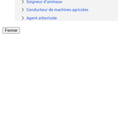
Fermer
Fermer
le détail de l'offre
/
Offre
sur
Offre précéden