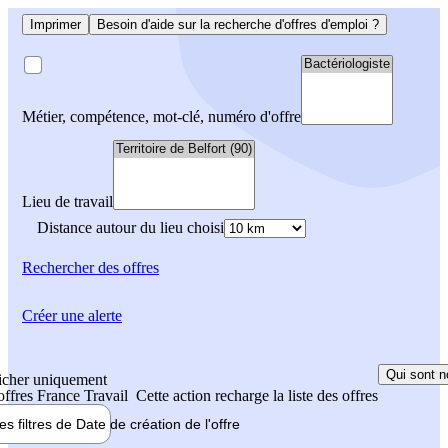
Imprimer
Besoin d'aide sur la recherche d'offres d'emploi ?
Métier, compétence, mot-clé, numéro d'offre
Lieu de travail
Distance autour du lieu choisi
Rechercher
des offres
Créer une alerte
Qui sont n
icher uniquement
 offres France Travail
Cette action recharge la liste des offres
les filtres de
Date de création
de l'offre