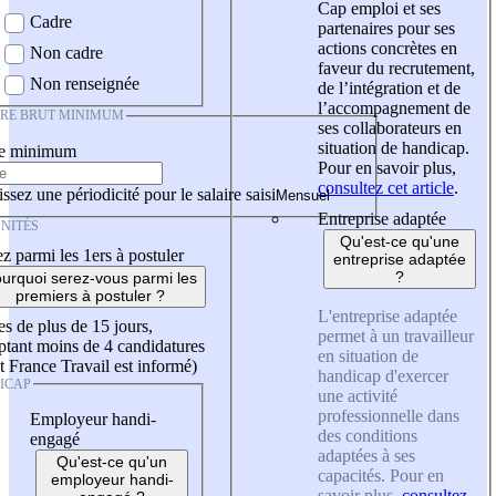
Cap emploi et ses
Cadre
partenaires pour ses
actions concrètes en
Non cadre
faveur du recrutement,
Non renseignée
de l’intégration et de
l’accompagnement de
IRE BRUT MINIMUM
ses collaborateurs en
situation de handicap.
re minimum
Pour en savoir plus,
consultez cet article
.
ssez une périodicité pour le salaire saisi
Entreprise adaptée
NITÉS
Qu'est-ce qu'une
z parmi les 1ers à postuler
entreprise adaptée
?
urquoi serez-vous parmi les
premiers à postuler ?
L'entreprise adaptée
es de plus de 15 jours,
permet à un travailleur
tant moins de 4 candidatures
en situation de
t France Travail est informé)
handicap d'exercer
ICAP
une activité
professionnelle dans
Employeur handi-
des conditions
engagé
adaptées à ses
Qu'est-ce qu'un
capacités. Pour en
employeur handi-
savoir plus,
consultez