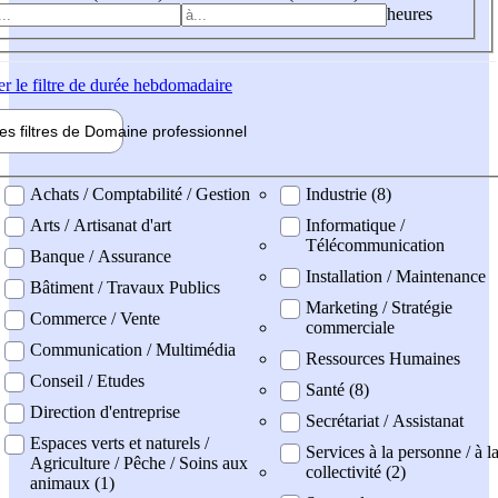
heures
er
le filtre de durée hebdomadaire
les filtres de
Domaine pro
fessionnel
ne professionel
Achats / Comptabilité / Gestion
Industrie (8)
Arts / Artisanat d'art
Informatique /
Télécommunication
Banque / Assurance
Installation / Maintenance
Bâtiment / Travaux Publics
Marketing / Stratégie
Commerce / Vente
commerciale
Communication / Multimédia
Ressources Humaines
Conseil / Etudes
Santé (8)
Direction d'entreprise
Secrétariat / Assistanat
Espaces verts et naturels /
Services à la personne / à l
Agriculture / Pêche / Soins aux
collectivité (2)
animaux (1)