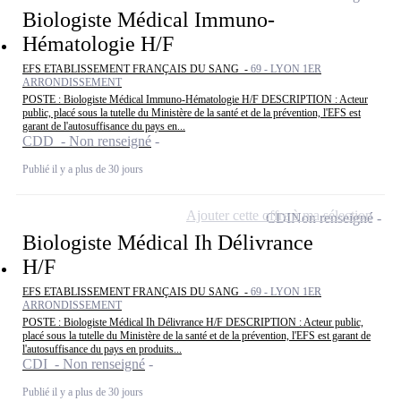
Biologiste Médical Immuno-
Hématologie H/F
EFS ETABLISSEMENT FRANÇAIS DU SANG -
69 - LYON 1ER
ARRONDISSEMENT
POSTE : Biologiste Médical Immuno-Hématologie H/F DESCRIPTION : Acteur
public, placé sous la tutelle du Ministère de la santé et de la prévention, l'EFS est
garant de l'autosuffisance du pays en...
CDD - Non renseigné
Publié il y a plus de 30 jours
Ajouter cette offre à ma sélection
CDI
Non renseigné
Biologiste Médical Ih Délivrance
H/F
EFS ETABLISSEMENT FRANÇAIS DU SANG -
69 - LYON 1ER
ARRONDISSEMENT
POSTE : Biologiste Médical Ih Délivrance H/F DESCRIPTION : Acteur public,
placé sous la tutelle du Ministère de la santé et de la prévention, l'EFS est garant de
l'autosuffisance du pays en produits...
CDI - Non renseigné
Publié il y a plus de 30 jours