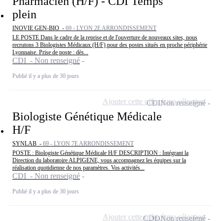
Pharmacien (H/F) - CDI Temps
plein
INOVIE GEN-BIO -
69 - LYON 2E ARRONDISSEMENT
LE POSTE Dans le cadre de la reprise et de l'ouverture de nouveaux sites, nous
recrutons 3 Biologistes Médicaux (H/F) pour des postes situés en proche périphérie
Lyonnaise. Prise de poste : dès...
CDI - Non renseigné
Publié il y a plus de 30 jours
Ajouter cette offre à ma sélection
CDI
Non renseigné
Biologiste Génétique Médicale
H/F
SYNLAB -
69 - LYON 7E ARRONDISSEMENT
POSTE : Biologiste Génétique Médicale H/F DESCRIPTION : Intégrant la
Direction du laboratoire ALPIGENE, vous accompagnez les équipes sur la
réalisation quotidienne de nos paramètres. Vos activités...
CDI - Non renseigné
Publié il y a plus de 30 jours
Ajouter cette offre à ma sélection
CDD
Non renseigné