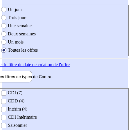
e création de l'offre
Un jour
Trois jours
Une semaine
Deux semaines
Un mois
Toutes les offres
er
le filtre de date de création de l'offre
les filtres de types de
Contrat
de contrat
CDI (7)
CDD (4)
Intérim (4)
CDI Intérimaire
Saisonnier