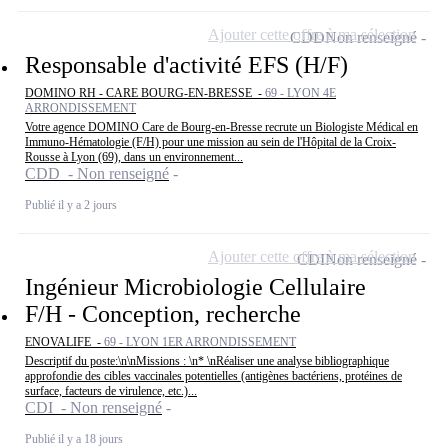
Ajouter cette offre à ma sélection
CDD
Non renseigné
Responsable d'activité EFS (H/F)
DOMINO RH - CARE BOURG-EN-BRESSE -
69 - LYON 4E
ARRONDISSEMENT
Votre agence DOMINO Care de Bourg-en-Bresse recrute un Biologiste Médical en
Immuno-Hématologie (F/H) pour une mission au sein de l'Hôpital de la Croix-
Rousse à Lyon (69), dans un environnement...
CDD - Non renseigné
Publié il y a 2 jours
Ajouter cette offre à ma sélection
CDI
Non renseigné
Ingénieur Microbiologie Cellulaire
F/H - Conception, recherche
ENOVALIFE -
69 - LYON 1ER ARRONDISSEMENT
Descriptif du poste:\n\nMissions : \n* \nRéaliser une analyse bibliographique
approfondie des cibles vaccinales potentielles (antigènes bactériens, protéines de
surface, facteurs de virulence, etc.)...
CDI - Non renseigné
Publié il y a 18 jours