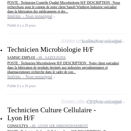
POSTE : Technicien Contrôle Qualité Microbiologie H/F DESCRIPTION : Nous
recherchons pour le compte de notre client Sanofi Winthrop Industrie spécialisé
dans la fabrication des médicaments et des...
Intérim - Non renseigné
Publié il y a 26 jours
Ajouter cette offre à ma sélection
Intérim
Non renseigné
Technicien Microbiologie H/F
SAMSIC EMPLOI -
69 - SAINT-FONS
POSTE : Technicien Microbiologie H/F DESCRIPTION : Notre client spécialisé
dans la fabrication de produits destinés aux industries agroalimentaires et
pharmaceutiques recherche dans le cadre de son...
Intérim - Non renseigné
Publié il y a 26 jours
Ajouter cette offre à ma sélection
CDI
Non renseigné
Technicien Culture Cellulaire -
Lyon H/F
CONSULTYS -
69 - LYON 1ER ARRONDISSEMENT