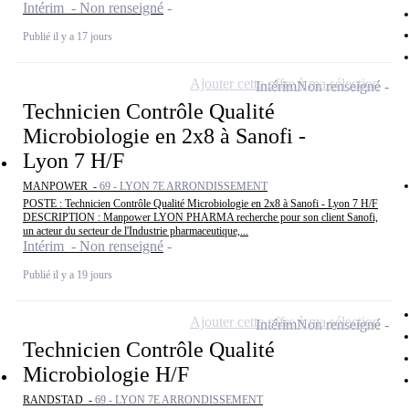
Intérim - Non renseigné
Publié il y a 17 jours
Ajouter cette offre à ma sélection
Intérim
Non renseigné
Technicien Contrôle Qualité
Microbiologie en 2x8 à Sanofi -
Lyon 7 H/F
MANPOWER -
69 - LYON 7E ARRONDISSEMENT
POSTE : Technicien Contrôle Qualité Microbiologie en 2x8 à Sanofi - Lyon 7 H/F
DESCRIPTION : Manpower LYON PHARMA recherche pour son client Sanofi,
un acteur du secteur de l'Industrie pharmaceutique,...
Intérim - Non renseigné
Publié il y a 19 jours
Ajouter cette offre à ma sélection
Intérim
Non renseigné
Technicien Contrôle Qualité
Microbiologie H/F
RANDSTAD -
69 - LYON 7E ARRONDISSEMENT