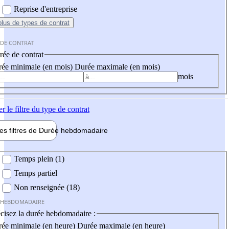
Reprise d'entreprise
plus
de types de contrat
 DE CONTRAT
ée de contrat
ée minimale (en mois)
Durée maximale (en mois)
mois
er
le filtre du type de contrat
les filtres de
Durée hebdo
madaire
 hebdomadaire
Temps plein (1)
Temps partiel
Non renseignée (18)
 HEBDOMADAIRE
cisez la durée hebdomadaire :
ée minimale (en heure)
Durée maximale (en heure)