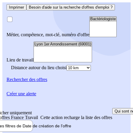
Imprimer
Besoin d'aide sur la recherche d'offres d'emploi ?
Métier, compétence, mot-clé, numéro d'offre
Lieu de travail
Distance autour du lieu choisi
Rechercher
des offres
Créer une alerte
Qui sont n
icher uniquement
 offres France Travail
Cette action recharge la liste des offres
les filtres de
Date de création
de l'offre