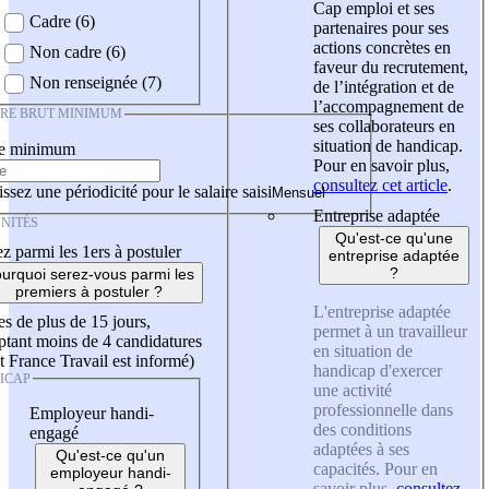
Cap emploi et ses
Cadre (6)
partenaires pour ses
actions concrètes en
Non cadre (6)
faveur du recrutement,
Non renseignée (7)
de l’intégration et de
l’accompagnement de
IRE BRUT MINIMUM
ses collaborateurs en
situation de handicap.
re minimum
Pour en savoir plus,
consultez cet article
.
ssez une périodicité pour le salaire saisi
Entreprise adaptée
NITÉS
Qu'est-ce qu'une
z parmi les 1ers à postuler
entreprise adaptée
?
urquoi serez-vous parmi les
premiers à postuler ?
L'entreprise adaptée
es de plus de 15 jours,
permet à un travailleur
tant moins de 4 candidatures
en situation de
t France Travail est informé)
handicap d'exercer
ICAP
une activité
professionnelle dans
Employeur handi-
des conditions
engagé
adaptées à ses
Qu'est-ce qu'un
capacités. Pour en
employeur handi-
savoir plus,
consultez