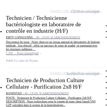
Ajouter cette offre à ma sélection
CDI
Non renseigné
Technicien / Technicienne
bactériologiste en laboratoire de
contrôle en industrie (H/F)
EMTY CONSULTING -
69 - LYON 5E ARRONDISSEMENT
Description du poste : Notre client est un réseau national de laboratoires de biologie
médicale . Son objectif : offrir un parcours de soins de qualité, en partenariat avec
les structures publiques,...
CDI - Non renseigné
Publié il y a plus de 30 jours
Ajouter cette offre à ma sélection
Intérim
Non renseigné
Technicien de Production Culture
Cellulaire - Purification 2x8 H/F
RANDSTAD -
69 - LYON 7E ARRONDISSEMENT
POSTE : Technicien de Production Culture Cellulaire - Purification 2x8 H/F
DESCRIPTION : Nous recherchons pour le compte de notre client Sanofi SWI
GZP spécialisé dans le secteur de la biotechnologie...