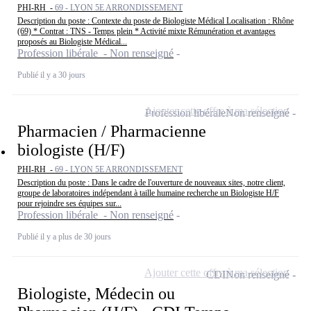
PHI-RH -
69 - LYON 5E ARRONDISSEMENT
Description du poste : Contexte du poste de Biologiste Médical Localisation : Rhône
(69) * Contrat : TNS - Temps plein * Activité mixte Rémunération et avantages
proposés au Biologiste Médical...
Profession libérale - Non renseigné
Publié il y a 30 jours
Ajouter cette offre à ma sélection
Profession libérale
Non renseigné
Pharmacien / Pharmacienne
biologiste (H/F)
PHI-RH -
69 - LYON 5E ARRONDISSEMENT
Description du poste : Dans le cadre de l'ouverture de nouveaux sites, notre client,
groupe de laboratoires indépendant à taille humaine recherche un Biologiste H/F
pour rejoindre ses équipes sur...
Profession libérale - Non renseigné
Publié il y a plus de 30 jours
Ajouter cette offre à ma sélection
CDI
Non renseigné
Biologiste, Médecin ou