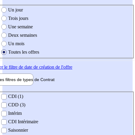
e création de l'offre
Un jour
Trois jours
Une semaine
Deux semaines
Un mois
Toutes les offres
er
le filtre de date de création de l'offre
les filtres de types de
Contrat
de contrat
CDI (1)
CDD (3)
Intérim
CDI Intérimaire
Saisonnier