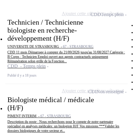
Ajouter cette offre à ma sélection
CDD
Temps plein
Technicien / Technicienne
biologiste en recherche-
développement (H/F)
UNIVERSITE DE STRASBOURG -
67 - STRASBOURG
CDD 11 mois Démarrage à compter du 21/09/2026 jusqu'au 31/08/2027 Catégorie :
B Corps : Technicien Emploi ouvert aux agents contractuels uniquement
Rémunération selon grille de la Fonction...
CDD - Temps plein
Publié il y a 18 jours
Ajouter cette offre à ma sélection
CDI
Non renseigné
Biologiste médical / médicale
(H/F)
PIMENT INTERIM -
67 - STRASBOURG
Description du poste : Nous recherchons pour le compte de notre partenaire
spécialisé en analyses médicales: un biologiste H/F Vos missions:***Valider les
dossiers biologiques de votre secteur et...