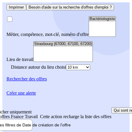
Imprimer
Besoin d'aide sur la recherche d'offres d'emploi ?
Métier, compétence, mot-clé, numéro d'offre
Lieu de travail
Distance autour du lieu choisi
Rechercher
des offres
Créer une alerte
Qui sont n
icher uniquement
 offres France Travail
Cette action recharge la liste des offres
les filtres de
Date de création
de l'offre