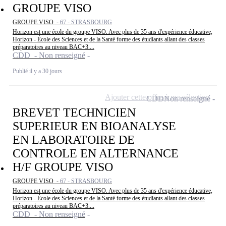
GROUPE VISO
GROUPE VISO -
67 - STRASBOURG
Horizon est une école du groupe VISO. Avec plus de 35 ans d'expérience éducative,
Horizon - École des Sciences et de la Santé forme des étudiants allant des classes
préparatoires au niveau BAC+3....
CDD - Non renseigné
Publié il y a 30 jours
Ajouter cette offre à ma sélection
CDD
Non renseigné
BREVET TECHNICIEN
SUPERIEUR EN BIOANALYSE
EN LABORATOIRE DE
CONTROLE EN ALTERNANCE
H/F GROUPE VISO
GROUPE VISO -
67 - STRASBOURG
Horizon est une école du groupe VISO. Avec plus de 35 ans d'expérience éducative,
Horizon - École des Sciences et de la Santé forme des étudiants allant des classes
préparatoires au niveau BAC+3....
CDD - Non renseigné