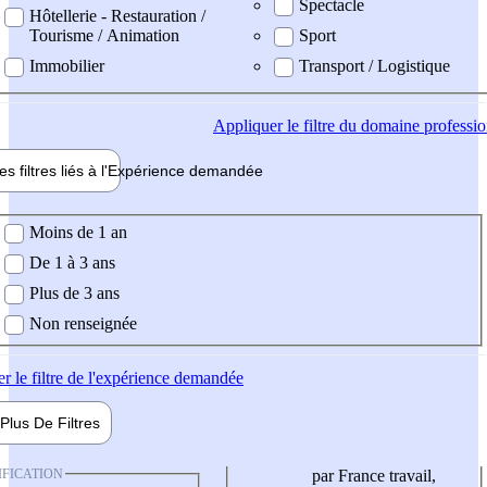
Spectacle
Hôtellerie - Restauration /
Tourisme / Animation
Sport
Immobilier
Transport / Logistique
Appliquer
le filtre du domaine professi
es filtres liés à l'
Expérience
demandée
ience demandée
Moins de 1 an
De 1 à 3 ans
Plus de 3 ans
Non renseignée
er
le filtre de l'expérience demandée
Plus De
Filtres
IFICATION
par France travail,