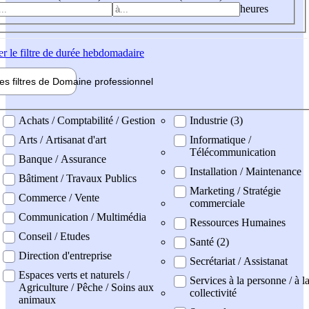
heures
er
le filtre de durée hebdomadaire
les filtres de
Domaine pro
fessionnel
ne professionel
Achats / Comptabilité / Gestion
Industrie (3)
Arts / Artisanat d'art
Informatique /
Télécommunication
Banque / Assurance
Installation / Maintenance
Bâtiment / Travaux Publics
Marketing / Stratégie
Commerce / Vente
commerciale
Communication / Multimédia
Ressources Humaines
Conseil / Etudes
Santé (2)
Direction d'entreprise
Secrétariat / Assistanat
Espaces verts et naturels /
Services à la personne / à l
Agriculture / Pêche / Soins aux
collectivité
animaux