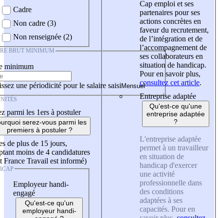
Cap emploi et ses
Cadre
partenaires pour ses
actions concrètes en
Non cadre (3)
faveur du recrutement,
Non renseignée (2)
de l’intégration et de
l’accompagnement de
IRE BRUT MINIMUM
ses collaborateurs en
situation de handicap.
re minimum
Pour en savoir plus,
consultez cet article
.
ssez une périodicité pour le salaire saisi
Entreprise adaptée
NITÉS
Qu'est-ce qu'une
z parmi les 1ers à postuler
entreprise adaptée
?
urquoi serez-vous parmi les
premiers à postuler ?
L'entreprise adaptée
es de plus de 15 jours,
permet à un travailleur
tant moins de 4 candidatures
en situation de
t France Travail est informé)
handicap d'exercer
ICAP
une activité
professionnelle dans
Employeur handi-
des conditions
engagé
adaptées à ses
Qu'est-ce qu'un
capacités. Pour en
employeur handi-
savoir plus,
consultez