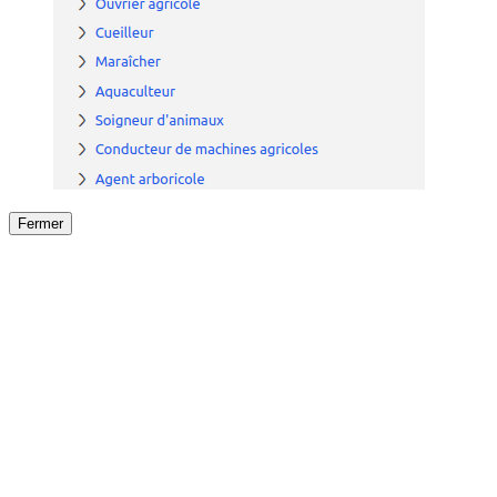
Fermer
Fermer
le détail de l'offre
/
Offre
sur
Offre précéden