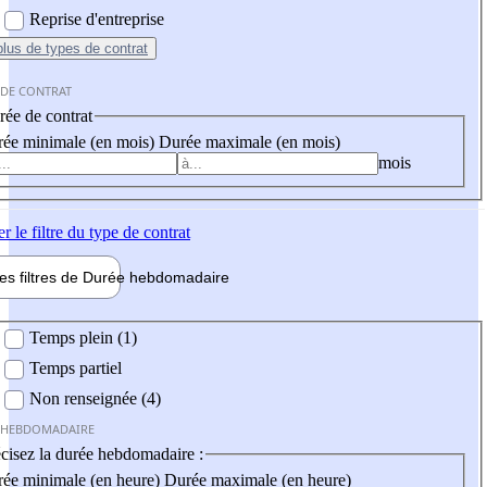
Reprise d'entreprise
plus
de types de contrat
 DE CONTRAT
ée de contrat
ée minimale (en mois)
Durée maximale (en mois)
mois
er
le filtre du type de contrat
les filtres de
Durée hebdo
madaire
 hebdomadaire
Temps plein (1)
Temps partiel
Non renseignée (4)
 HEBDOMADAIRE
cisez la durée hebdomadaire :
ée minimale (en heure)
Durée maximale (en heure)