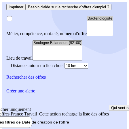
Imprimer
Besoin d'aide sur la recherche d'offres d'emploi ?
Métier, compétence, mot-clé, numéro d'offre
Lieu de travail
Distance autour du lieu choisi
Rechercher
des offres
Créer une alerte
Qui sont n
icher uniquement
 offres France Travail
Cette action recharge la liste des offres
les filtres de
Date de création
de l'offre