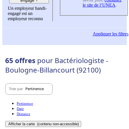
engagé ?
le site de l’UNEA
.
Un employeur handi-
engagé est un
employeur reconnu
Appliquer
les filtres
65 offres
pour Bactériologiste -
Boulogne-Billancourt (92100)
Trier par
Pertinence
Pertinence
Date
Distance
Afficher la carte
(contenu non-accessible)