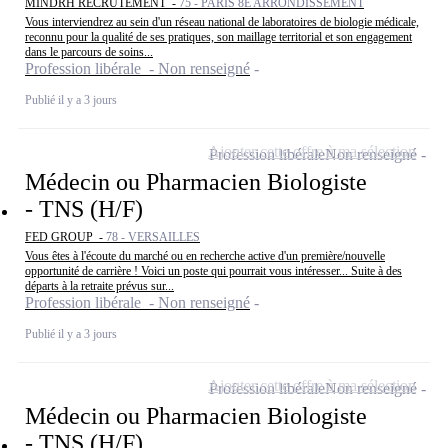
MINDRH RECRUTEMENT -
75 - PARIS 8E ARRONDISSEMENT
Vous interviendrez au sein d'un réseau national de laboratoires de biologie médicale,
reconnu pour la qualité de ses pratiques, son maillage territorial et son engagement
dans le parcours de soins...
Profession libérale - Non renseigné
Publié il y a 3 jours
Ajouter cette offre à ma sélection
Profession libérale
Non renseigné
Médecin ou Pharmacien Biologiste
- TNS (H/F)
FED GROUP -
78 - VERSAILLES
Vous êtes à l'écoute du marché ou en recherche active d'un première/nouvelle
opportunité de carrière ! Voici un poste qui pourrait vous intéresser... Suite à des
départs à la retraite prévus sur...
Profession libérale - Non renseigné
Publié il y a 3 jours
Ajouter cette offre à ma sélection
Profession libérale
Non renseigné
Médecin ou Pharmacien Biologiste
- TNS (H/F)