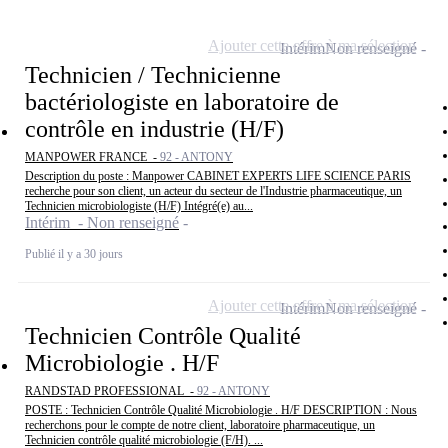
Ajouter cette offre à ma sélection
Intérim
Non renseigné
Technicien / Technicienne
bactériologiste en laboratoire de
contrôle en industrie (H/F)
MANPOWER FRANCE -
92 - ANTONY
Description du poste : Manpower CABINET EXPERTS LIFE SCIENCE PARIS
recherche pour son client, un acteur du secteur de l'Industrie pharmaceutique, un
Technicien microbiologiste (H/F) Intégré(e) au...
Intérim - Non renseigné
Publié il y a 30 jours
Ajouter cette offre à ma sélection
Intérim
Non renseigné
Technicien Contrôle Qualité
Microbiologie . H/F
RANDSTAD PROFESSIONAL -
92 - ANTONY
POSTE : Technicien Contrôle Qualité Microbiologie . H/F DESCRIPTION : Nous
recherchons pour le compte de notre client, laboratoire pharmaceutique, un
Technicien contrôle qualité microbiologie (F/H). ...