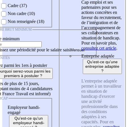
Cap emploi et ses
Cadre (37)
partenaires pour ses
actions concrètes en
Non cadre (10)
faveur du recrutement,
Non renseignée (18)
de l’intégration et de
l’accompagnement de
IRE BRUT MINIMUM
ses collaborateurs en
situation de handicap.
re minimum
Pour en savoir plus,
consultez cet article
.
ssez une périodicité pour le salaire saisi
Entreprise adaptée
NITÉS
Qu'est-ce qu'une
z parmi les 1ers à postuler
entreprise adaptée
?
urquoi serez-vous parmi les
premiers à postuler ?
L'entreprise adaptée
es de plus de 15 jours,
permet à un travailleur
tant moins de 4 candidatures
en situation de
t France Travail est informé)
handicap d'exercer
ICAP
une activité
professionnelle dans
Employeur handi-
des conditions
engagé
adaptées à ses
Qu'est-ce qu'un
capacités. Pour en
employeur handi-
savoir plus,
consultez