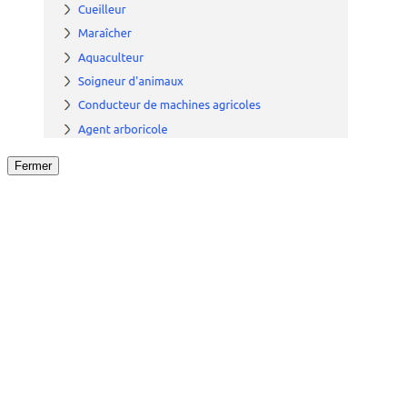
Fermer
Fermer
le détail de l'offre
/
Offre
sur
Offre précéden