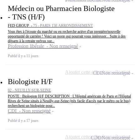
Médecin ou Pharmacien Biologiste
- TNS (H/F)
FED GROUP -
75 - PARIS 15E ARRONDISSEMENT
Vous êtes à l'écoute du marché ou en recherche active d'un première/nouvelle
opportunité de carrière ! Voici un poste qui pourrait vous intéresser... Suite à des
départs à la retraite prévus sur...
Profession libérale - Non renseigné
Publié il y a 11 jours
Ajouter cette offre à ma sélection
CDI
Non renseigné
Biologiste H/F
92 - NEUILLY-SUR-SEINE
POSTE : Biologiste H/F DESCRIPTION : L'Hôpital américain de Paris et l'Hôpital
Rives de Seine situés à Neuilly-sur-Seine (très facile d'accès par le métro ou le bus)
recherchent un biologiste pour...
CDI - Non renseigné
Publié il y a 17 jours
Ajouter cette offre à ma sélection
CDD
Non renseigné