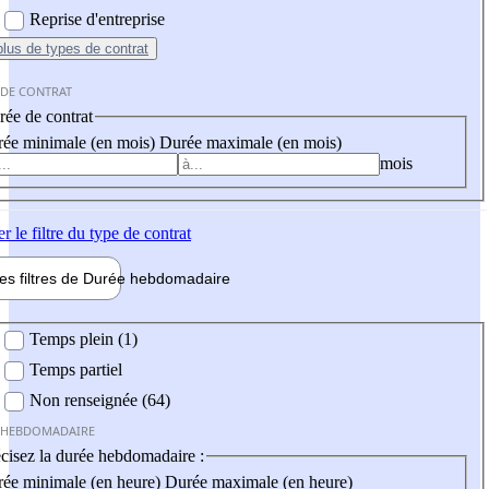
Reprise d'entreprise
plus
de types de contrat
 DE CONTRAT
ée de contrat
ée minimale (en mois)
Durée maximale (en mois)
mois
er
le filtre du type de contrat
les filtres de
Durée hebdo
madaire
 hebdomadaire
Temps plein (1)
Temps partiel
Non renseignée (64)
 HEBDOMADAIRE
cisez la durée hebdomadaire :
ée minimale (en heure)
Durée maximale (en heure)