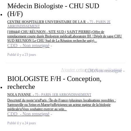
Médecin Biologiste - CHU SUD
(H/F)
CENTRE HOSPITALIER UNIVERSITAIRE DE LA R -
75 - PARIS 2E
ARRONDISSEMENT
[100444] CHU RÉUNION - SITE SUD ( SAINT PIERRE) Offre de
remplacement courte durée Biologiste médicalLaboratoire IH / Dépôt de sang CHU
SUD REUNION Le CHU Sud de La Réunion recherche un(e)...
CDD - Non renseigné
Publié il y a 23 jours
Ajouter cette offre à ma sélection
CDD
Non renseigné
BIOLOGISTE F/H - Conception,
recherche
NOLA IVANNE -
75 - PARIS 1ER ARRONDISSEMENT
Descriptif du poste:\n\nParis / Île-de-France (plusieurs localisations possibles :
Sartrouville ou Seine-et-Marne)\nRejoignez un acteur majeur de la biologie
médicale\nVous souhaitez exercer au sein...
CDD - Non renseigné
Publié il y a 24 jours