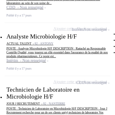
laboratoires au sein de son usine de...
CDD - Non renseigné
Publié il y a 17 jours
Ajouter cette offre à ma sélection
Intérim
Non renseigné
Analyste Microbiologie H/F
ACTUAL TALENT -
92 - ANTONY
POSTE : Analyste Microbiologie H/F DESCRIPTION : Rattaché au Responsable
Contrôle Qualité, vous jouerez un rôle essentiel dans l'assurance de la qualité de nos
produits pharmaceutiques. Ce poste est...
Intérim - Non renseigné
Publié il y a 17 jours
Ajouter cette offre à ma sélection
CDI
Non renseigné
Technicien de Laboratoire en
Microbiologie H/F
JOUR J RECRUTEMENT -
92 - NANTERRE
POSTE : Technicien de Laboratoire en Microbiologie H/F DESCRIPTION : Jour J
Recrutement recherche pour un de ses clients un(e) technicien de laboratoire Vos