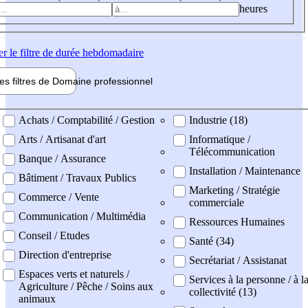
heures
er
le filtre de durée hebdomadaire
les filtres de
Domaine pro
fessionnel
ne professionel
Achats / Comptabilité / Gestion
Industrie (18)
Arts / Artisanat d'art
Informatique /
Télécommunication
Banque / Assurance
Installation / Maintenance
Bâtiment / Travaux Publics
Marketing / Stratégie
Commerce / Vente
commerciale
Communication / Multimédia
Ressources Humaines
Conseil / Etudes
Santé (34)
Direction d'entreprise
Secrétariat / Assistanat
Espaces verts et naturels /
Services à la personne / à l
Agriculture / Pêche / Soins aux
collectivité (13)
animaux