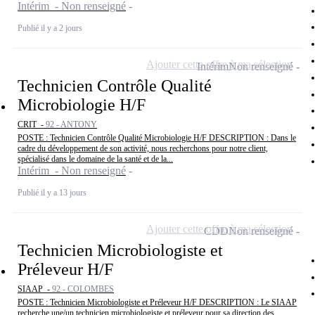
Intérim - Non renseigné
Publié il y a 2 jours
Ajouter cette offre à ma sélection
Intérim
Non renseigné
Technicien Contrôle Qualité
Microbiologie H/F
CRIT -
92 - ANTONY
POSTE : Technicien Contrôle Qualité Microbiologie H/F DESCRIPTION : Dans le
cadre du développement de son activité, nous recherchons pour notre client,
spécialisé dans le domaine de la santé et de la...
Intérim - Non renseigné
Publié il y a 13 jours
Ajouter cette offre à ma sélection
CDD
Non renseigné
Technicien Microbiologiste et
Préleveur H/F
SIAAP -
92 - COLOMBES
POSTE : Technicien Microbiologiste et Préleveur H/F DESCRIPTION : Le SIAAP
recherche une/un technicien microbiologiste et préleveur pour sa direction des