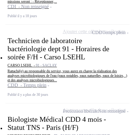
missions seront : - Réceptionner,...
CDI - Non renseigné
Publié il y a 18 jours
Ajouter cette offre à ma sélection
CDD
Temps plein
Technicien de laboratoire
bactériologie dept 91 - Horaires de
soirée F/H - Carso LSEHL
CARSO LSEHL -
91 - SACLAY
Rattaché(e) au responsable du service, vous aurez en charge la réalisation des
analyses microbiologiques de l'eau (eaux potables, eaux naturelles, eaux de loisirs, .)
et des analyses microbiologiques...
CDD - Temps plein
Publié il y a plus de 30 jours
Ajouter cette offre à ma sélection
Profession libérale
Non renseigné
Biologiste Médical CDD 4 mois -
Statut TNS - Paris (H/F)