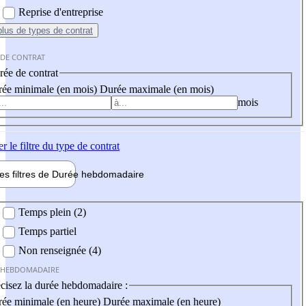
Reprise d'entreprise
plus
de types de contrat
 DE CONTRAT
ée de contrat
ée minimale (en mois)
Durée maximale (en mois)
mois
er
le filtre du type de contrat
les filtres de
Durée hebdo
madaire
 hebdomadaire
Temps plein (2)
Temps partiel
Non renseignée (4)
 HEBDOMADAIRE
cisez la durée hebdomadaire :
ée minimale (en heure)
Durée maximale (en heure)