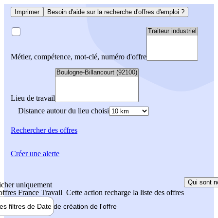
Imprimer
Besoin d'aide sur la recherche d'offres d'emploi ?
Métier, compétence, mot-clé, numéro d'offre
Lieu de travail
Distance autour du lieu choisi
Rechercher
des offres
Créer une alerte
Qui sont n
icher uniquement
 offres France Travail
Cette action recharge la liste des offres
les filtres de
Date de création
de l'offre