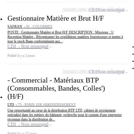
Ajouter cette offre à ma sélection
CDI
Non renseigné
Gestionnaire Matière et Brut H/F
SAFRAN -
92 - COLOMBES
POSTE : Gestionnaire Matière et Brut H/F DESCRIPTION : Missions : 1/
Reception Matière - Réceptionner les expéditions matières fournisseurs et mettre à
jour le stock Baan conformément aux...
CDI - Non renseigné
Publié il y a 2 jours
Ajouter cette offre à ma sélection
CDI
Non renseigné
- Commercial - Matériaux BTP
(Consommables, Bandes, Colles')
(H/F)
LTD -
75 - PARIS 1ER ARRONDISSEMENT
Une opportunité au cœur de la distribution BTP LTD, cabinet de recrutement
spécialisé dans les métiers du bâtiment, recherche pour le compte d'une entreprise
reconnue dans la distribution de...
CDI - Non renseigné
Publié il y a 22 jours