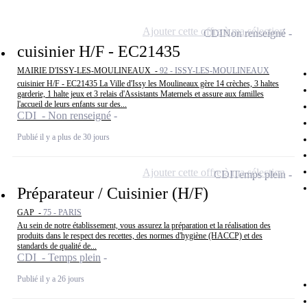
Ajouter cette offre à ma sélection
CDI
Non renseigné
cuisinier H/F - EC21435
MAIRIE D'ISSY-LES-MOULINEAUX -
92 - ISSY-LES-MOULINEAUX
cuisinier H/F - EC21435 La Ville d'Issy les Moulineaux gère 14 crèches, 3 haltes
garderie, 1 halte jeux et 3 relais d'Assistants Maternels et assure aux familles
l'accueil de leurs enfants sur des...
CDI - Non renseigné
Publié il y a plus de 30 jours
Ajouter cette offre à ma sélection
CDI
Temps plein
Préparateur / Cuisinier (H/F)
GAP -
75 - PARIS
Au sein de notre établissement, vous assurez la préparation et la réalisation des
produits dans le respect des recettes, des normes d'hygiène (HACCP) et des
standards de qualité de...
CDI - Temps plein
Publié il y a 26 jours