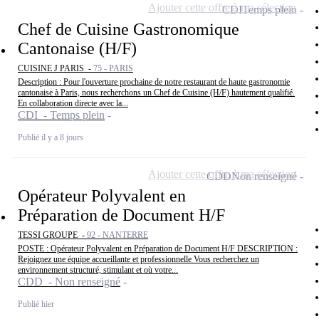
Ajouter cette offre à ma sélection
CDI
Temps plein
Chef de Cuisine Gastronomique
Cantonaise (H/F)
CUISINE J PARIS -
75 - PARIS
Description : Pour l'ouverture prochaine de notre restaurant de haute gastronomie
cantonaise à Paris, nous recherchons un Chef de Cuisine (H/F) hautement qualifié.
En collaboration directe avec la...
CDI - Temps plein
Publié il y a 8 jours
Ajouter cette offre à ma sélection
CDD
Non renseigné
Opérateur Polyvalent en
Préparation de Document H/F
TESSI GROUPE -
92 - NANTERRE
POSTE : Opérateur Polyvalent en Préparation de Document H/F DESCRIPTION :
Rejoignez une équipe accueillante et professionnelle Vous recherchez un
environnement structuré, stimulant et où votre...
CDD - Non renseigné
Publié hier