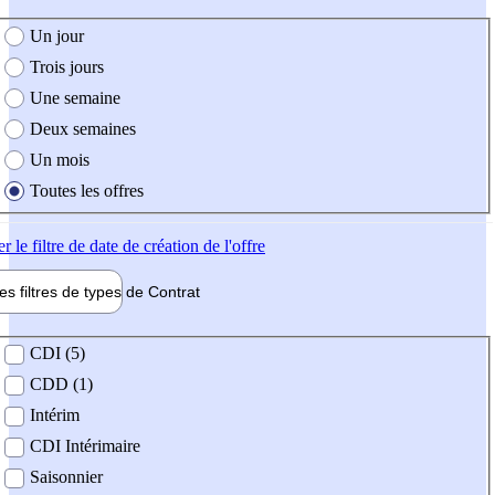
e création de l'offre
Un jour
Trois jours
Une semaine
Deux semaines
Un mois
Toutes les offres
er
le filtre de date de création de l'offre
les filtres de types de
Contrat
de contrat
CDI (5)
CDD (1)
Intérim
CDI Intérimaire
Saisonnier