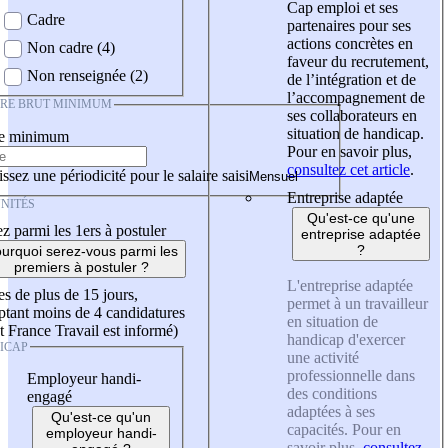
Cap emploi et ses
Cadre
partenaires pour ses
actions concrètes en
Non cadre (4)
faveur du recrutement,
Non renseignée (2)
de l’intégration et de
l’accompagnement de
IRE BRUT MINIMUM
ses collaborateurs en
situation de handicap.
re minimum
Pour en savoir plus,
consultez cet article
.
ssez une périodicité pour le salaire saisi
Entreprise adaptée
NITÉS
Qu'est-ce qu'une
z parmi les 1ers à postuler
entreprise adaptée
?
urquoi serez-vous parmi les
premiers à postuler ?
L'entreprise adaptée
es de plus de 15 jours,
permet à un travailleur
tant moins de 4 candidatures
en situation de
t France Travail est informé)
handicap d'exercer
ICAP
une activité
professionnelle dans
Employeur handi-
des conditions
engagé
adaptées à ses
Qu'est-ce qu'un
capacités. Pour en
employeur handi-
savoir plus,
consultez