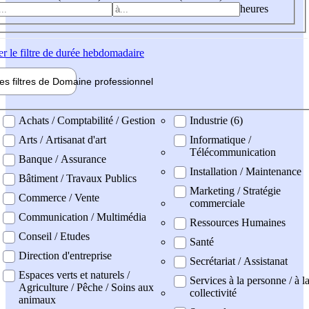
heures
er
le filtre de durée hebdomadaire
les filtres de
Domaine pro
fessionnel
ne professionel
Achats / Comptabilité / Gestion
Industrie (6)
Arts / Artisanat d'art
Informatique /
Télécommunication
Banque / Assurance
Installation / Maintenance
Bâtiment / Travaux Publics
Marketing / Stratégie
Commerce / Vente
commerciale
Communication / Multimédia
Ressources Humaines
Conseil / Etudes
Santé
Direction d'entreprise
Secrétariat / Assistanat
Espaces verts et naturels /
Services à la personne / à l
Agriculture / Pêche / Soins aux
collectivité
animaux