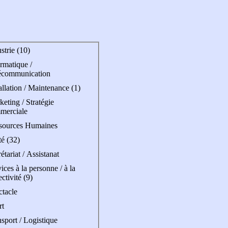
strie (10)
rmatique /
écommunication
allation / Maintenance (1)
eting / Stratégie
merciale
sources Humaines
é (32)
étariat / Assistanat
ices à la personne / à la
ectivité (9)
ctacle
rt
sport / Logistique