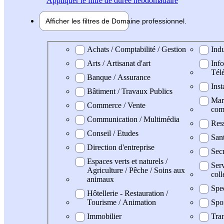
Appliquer
le filtre de durée hebdomadaire
Afficher les filtres de
Domaine pro
fessionnel
Domaine professionel
Achats / Comptabilité / Gestion
Indu
Arts / Artisanat d'art
Info
Tél
Banque / Assurance
Inst
Bâtiment / Travaux Publics
Mark
Commerce / Vente
com
Communication / Multimédia
Res
Conseil / Etudes
Sant
Direction d'entreprise
Secr
Espaces verts et naturels /
Serv
Agriculture / Pêche / Soins aux
coll
animaux
Spe
Hôtellerie - Restauration /
Tourisme / Animation
Spo
Immobilier
Tran