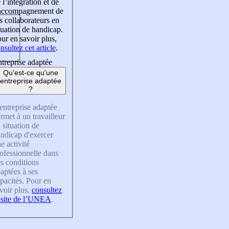
 l’intégration et de
’accompagnement de
s collaborateurs en
tuation de handicap.
ur en savoir plus,
nsultez cet article
.
treprise adaptée
Qu'est-ce qu'une
entreprise adaptée
?
entreprise adaptée
rmet à un travailleur
 situation de
ndicap d'exercer
e activité
ofessionnelle dans
s conditions
aptées à ses
pacités. Pour en
voir plus,
consultez
 site de l’UNEA
.