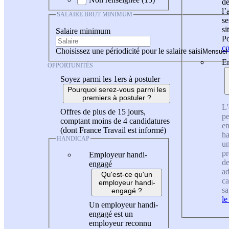
de
l
SALAIRE BRUT MINIMUM
se
si
Salaire minimum
Po
co
Choisissez une périodicité pour le salaire saisi
En
OPPORTUNITÉS
Soyez parmi les 1ers à postuler
Pourquoi serez-vous parmi les
premiers à postuler ?
L'
Offres de plus de 15 jours,
pe
comptant moins de 4 candidatures
en
(dont France Travail est informé)
ha
HANDICAP
un
pr
Employeur handi-
de
engagé
ad
Qu'est-ce qu'un
ca
employeur handi-
sa
engagé ?
le
Un employeur handi-
engagé est un
employeur reconnu