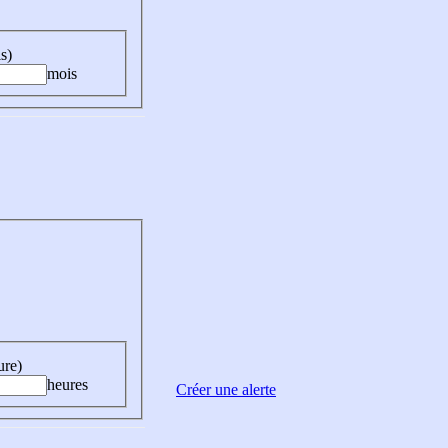
s)
mois
ure)
heures
Créer une alerte