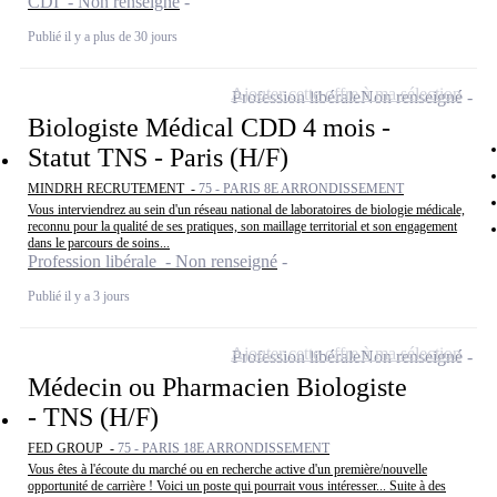
CDI - Non renseigné
Publié il y a plus de 30 jours
Ajouter cette offre à ma sélection
Profession libérale
Non renseigné
Biologiste Médical CDD 4 mois -
Statut TNS - Paris (H/F)
MINDRH RECRUTEMENT -
75 - PARIS 8E ARRONDISSEMENT
Vous interviendrez au sein d'un réseau national de laboratoires de biologie médicale,
reconnu pour la qualité de ses pratiques, son maillage territorial et son engagement
dans le parcours de soins...
Profession libérale - Non renseigné
Publié il y a 3 jours
Ajouter cette offre à ma sélection
Profession libérale
Non renseigné
Médecin ou Pharmacien Biologiste
- TNS (H/F)
FED GROUP -
75 - PARIS 18E ARRONDISSEMENT
Vous êtes à l'écoute du marché ou en recherche active d'un première/nouvelle
opportunité de carrière ! Voici un poste qui pourrait vous intéresser... Suite à des