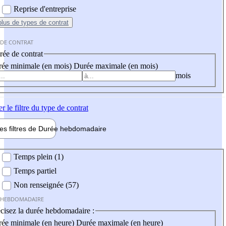
Reprise d'entreprise
plus
de types de contrat
 DE CONTRAT
ée de contrat
ée minimale (en mois)
Durée maximale (en mois)
mois
er
le filtre du type de contrat
les filtres de
Durée hebdo
madaire
 hebdomadaire
Temps plein (1)
Temps partiel
Non renseignée (57)
 HEBDOMADAIRE
cisez la durée hebdomadaire :
ée minimale (en heure)
Durée maximale (en heure)