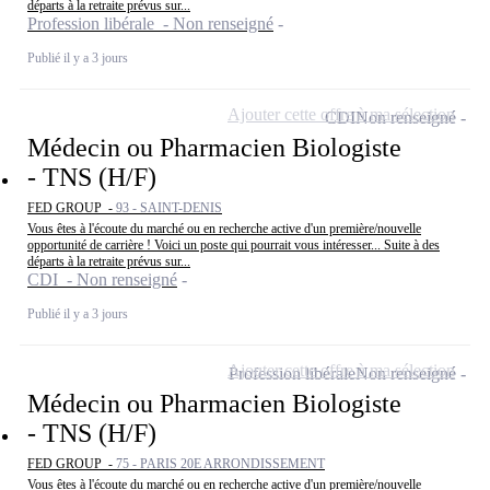
départs à la retraite prévus sur...
Profession libérale - Non renseigné
Publié il y a 3 jours
Ajouter cette offre à ma sélection
CDI
Non renseigné
Médecin ou Pharmacien Biologiste
- TNS (H/F)
FED GROUP -
93 - SAINT-DENIS
Vous êtes à l'écoute du marché ou en recherche active d'un première/nouvelle
opportunité de carrière ! Voici un poste qui pourrait vous intéresser... Suite à des
départs à la retraite prévus sur...
CDI - Non renseigné
Publié il y a 3 jours
Ajouter cette offre à ma sélection
Profession libérale
Non renseigné
Médecin ou Pharmacien Biologiste
- TNS (H/F)
FED GROUP -
75 - PARIS 20E ARRONDISSEMENT
Vous êtes à l'écoute du marché ou en recherche active d'un première/nouvelle