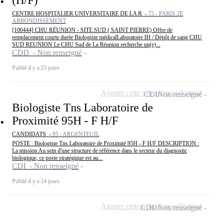
(H/F)
CENTRE HOSPITALIER UNIVERSITAIRE DE LA R -
75 - PARIS 2E
ARRONDISSEMENT
[100444] CHU RÉUNION - SITE SUD ( SAINT PIERRE) Offre de
remplacement courte durée Biologiste médicalLaboratoire IH / Dépôt de sang CHU
SUD REUNION Le CHU Sud de La Réunion recherche un(e)...
CDD - Non renseigné
Publié il y a 23 jours
Ajouter cette offre à ma sélection
CDI
Non renseigné
Biologiste Tns Laboratoire de
Proximité 95H - F H/F
CANDIDATS -
95 - ARGENTEUIL
POSTE : Biologiste Tns Laboratoire de Proximité 95H - F H/F DESCRIPTION :
La mission Au sein d'une structure de référence dans le secteur du diagnostic
biologique, ce poste stratégique est au...
CDI - Non renseigné
Publié il y a 24 jours
Ajouter cette offre à ma sélection
CDD
Non renseigné