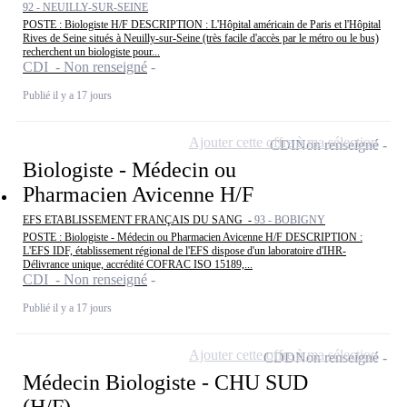
92 - NEUILLY-SUR-SEINE
POSTE : Biologiste H/F DESCRIPTION : L'Hôpital américain de Paris et l'Hôpital
Rives de Seine situés à Neuilly-sur-Seine (très facile d'accès par le métro ou le bus)
recherchent un biologiste pour...
CDI - Non renseigné
Publié il y a 17 jours
Ajouter cette offre à ma sélection
CDI
Non renseigné
Biologiste - Médecin ou
Pharmacien Avicenne H/F
EFS ETABLISSEMENT FRANÇAIS DU SANG -
93 - BOBIGNY
POSTE : Biologiste - Médecin ou Pharmacien Avicenne H/F DESCRIPTION :
L'EFS IDF, établissement régional de l'EFS dispose d'un laboratoire d'IHR-
Délivrance unique, accrédité COFRAC ISO 15189,...
CDI - Non renseigné
Publié il y a 17 jours
Ajouter cette offre à ma sélection
CDD
Non renseigné
Médecin Biologiste - CHU SUD