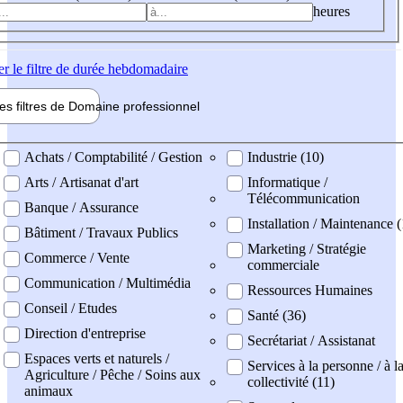
heures
er
le filtre de durée hebdomadaire
les filtres de
Domaine pro
fessionnel
ne professionel
Achats / Comptabilité / Gestion
Industrie (10)
Arts / Artisanat d'art
Informatique /
Télécommunication
Banque / Assurance
Installation / Maintenance (
Bâtiment / Travaux Publics
Marketing / Stratégie
Commerce / Vente
commerciale
Communication / Multimédia
Ressources Humaines
Conseil / Etudes
Santé (36)
Direction d'entreprise
Secrétariat / Assistanat
Espaces verts et naturels /
Services à la personne / à l
Agriculture / Pêche / Soins aux
collectivité (11)
animaux