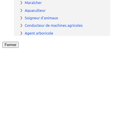
Fermer
Fermer
le détail de l'offre
/
Offre
sur
Offre précéden