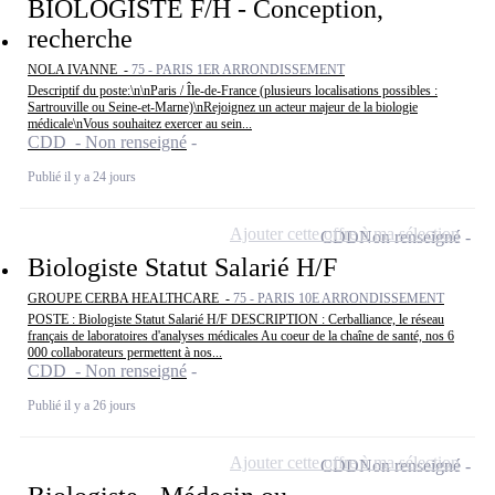
BIOLOGISTE F/H - Conception,
recherche
NOLA IVANNE -
75 - PARIS 1ER ARRONDISSEMENT
Descriptif du poste:\n\nParis / Île-de-France (plusieurs localisations possibles :
Sartrouville ou Seine-et-Marne)\nRejoignez un acteur majeur de la biologie
médicale\nVous souhaitez exercer au sein...
CDD - Non renseigné
Publié il y a 24 jours
Ajouter cette offre à ma sélection
CDD
Non renseigné
Biologiste Statut Salarié H/F
GROUPE CERBA HEALTHCARE -
75 - PARIS 10E ARRONDISSEMENT
POSTE : Biologiste Statut Salarié H/F DESCRIPTION : Cerballiance, le réseau
français de laboratoires d'analyses médicales Au coeur de la chaîne de santé, nos 6
000 collaborateurs permettent à nos...
CDD - Non renseigné
Publié il y a 26 jours
Ajouter cette offre à ma sélection
CDD
Non renseigné