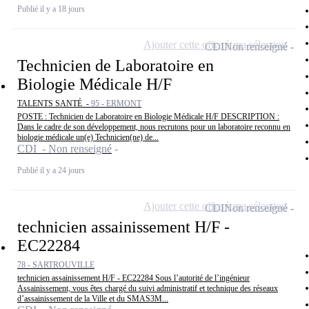
Publié il y a 18 jours
Ajouter cette offre à ma sélection
CDI
Non renseigné
Technicien de Laboratoire en
Biologie Médicale H/F
TALENTS SANTÉ -
95 - ERMONT
POSTE : Technicien de Laboratoire en Biologie Médicale H/F DESCRIPTION :
Dans le cadre de son développement, nous recrutons pour un laboratoire reconnu en
biologie médicale un(e) Technicien(ne) de...
CDI - Non renseigné
Publié il y a 24 jours
Ajouter cette offre à ma sélection
CDI
Non renseigné
technicien assainissement H/F -
EC22284
78 - SARTROUVILLE
technicien assainissement H/F - EC22284 Sous l’autorité de l’ingénieur
Assainissement, vous êtes chargé du suivi administratif et technique des réseaux
d’assainissement de la Ville et du SMAS3M...