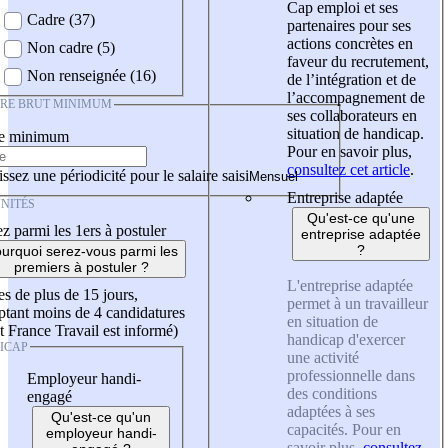
Cap emploi et ses
Cadre (37)
partenaires pour ses
actions concrètes en
Non cadre (5)
faveur du recrutement,
Non renseignée (16)
de l’intégration et de
l’accompagnement de
IRE BRUT MINIMUM
ses collaborateurs en
situation de handicap.
re minimum
Pour en savoir plus,
consultez cet article
.
ssez une périodicité pour le salaire saisi
Entreprise adaptée
NITÉS
Qu'est-ce qu'une
z parmi les 1ers à postuler
entreprise adaptée
?
urquoi serez-vous parmi les
premiers à postuler ?
L'entreprise adaptée
es de plus de 15 jours,
permet à un travailleur
tant moins de 4 candidatures
en situation de
t France Travail est informé)
handicap d'exercer
ICAP
une activité
professionnelle dans
Employeur handi-
des conditions
engagé
adaptées à ses
Qu'est-ce qu'un
capacités. Pour en
employeur handi-
savoir plus,
consultez