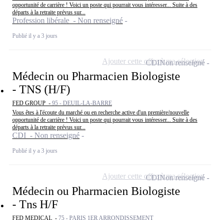
opportunité de carrière ! Voici un poste qui pourrait vous intéresser... Suite à des
départs à la retraite prévus sur...
Profession libérale - Non renseigné
Publié il y a 3 jours
Ajouter cette offre à ma sélection
CDI
Non renseigné
Médecin ou Pharmacien Biologiste
- TNS (H/F)
FED GROUP -
95 - DEUIL-LA-BARRE
Vous êtes à l'écoute du marché ou en recherche active d'un première/nouvelle
opportunité de carrière ! Voici un poste qui pourrait vous intéresser... Suite à des
départs à la retraite prévus sur...
CDI - Non renseigné
Publié il y a 3 jours
Ajouter cette offre à ma sélection
CDI
Non renseigné
Médecin ou Pharmacien Biologiste
- Tns H/F
FED MEDICAL -
75 - PARIS 1ER ARRONDISSEMENT