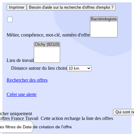
Imprimer
Besoin d'aide sur la recherche d'offres d'emploi ?
Métier, compétence, mot-clé, numéro d'offre
Lieu de travail
Distance autour du lieu choisi
Rechercher
des offres
Créer une alerte
Qui sont n
icher uniquement
 offres France Travail
Cette action recharge la liste des offres
les filtres de
Date de création
de l'offre