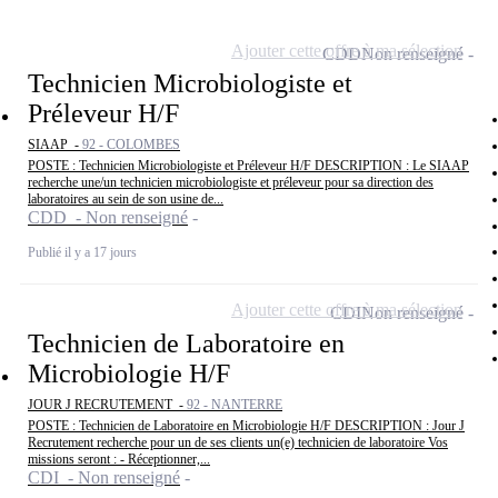
Ajouter cette offre à ma sélection
CDD
Non renseigné
Technicien Microbiologiste et
Préleveur H/F
SIAAP -
92 - COLOMBES
POSTE : Technicien Microbiologiste et Préleveur H/F DESCRIPTION : Le SIAAP
recherche une/un technicien microbiologiste et préleveur pour sa direction des
laboratoires au sein de son usine de...
CDD - Non renseigné
Publié il y a 17 jours
Ajouter cette offre à ma sélection
CDI
Non renseigné
Technicien de Laboratoire en
Microbiologie H/F
JOUR J RECRUTEMENT -
92 - NANTERRE
POSTE : Technicien de Laboratoire en Microbiologie H/F DESCRIPTION : Jour J
Recrutement recherche pour un de ses clients un(e) technicien de laboratoire Vos
missions seront : - Réceptionner,...
CDI - Non renseigné