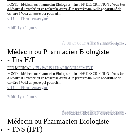
POSTE : Médecin ou Pharmacien Biologiste - Tns H/F DESCRIPTION : Vous êtes
à l'écoute du marché ou en recherche active d'un première/nouvelle opportunité de
carrière ! Voici un poste qui pourrait...
CDI - Non renseigné
Publié il y a 10 jours
Ajouter cette offre à ma sélection
CDI
Non renseigné
Médecin ou Pharmacien Biologiste
- Tns H/F
FED MEDICAL -
75 - PARIS 1ER ARRONDISSEMENT
POSTE : Médecin ou Pharmacien Biologiste - Tns H/F DESCRIPTION : Vous êtes
à l'écoute du marché ou en recherche active d'un première/nouvelle opportunité de
carrière ! Voici un poste qui pourrait...
CDI - Non renseigné
Publié il y a 10 jours
Ajouter cette offre à ma sélection
Profession libérale
Non renseigné
Médecin ou Pharmacien Biologiste
- TNS (H/F)