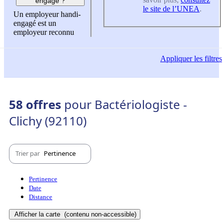
engagé ?
le site de l’UNEA
.
Un employeur handi-
engagé est un
employeur reconnu
Appliquer
les filtres
58 offres
pour Bactériologiste -
Clichy (92110)
Trier par
Pertinence
Pertinence
Date
Distance
Afficher la carte
(contenu non-accessible)