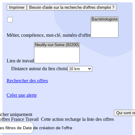
Imprimer
Besoin d'aide sur la recherche d'offres d'emploi ?
Métier, compétence, mot-clé, numéro d'offre
Lieu de travail
Distance autour du lieu choisi
Rechercher
des offres
Créer une alerte
Qui sont n
icher uniquement
 offres France Travail
Cette action recharge la liste des offres
les filtres de
Date de création
de l'offre