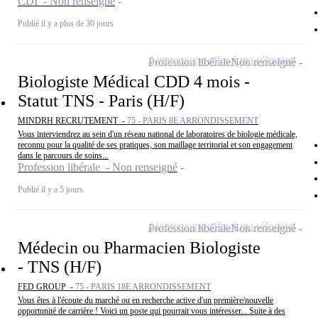
CDI - Non renseigné
Publié il y a plus de 30 jours
Ajouter cette offre à ma sélection
Profession libérale
Non renseigné
Biologiste Médical CDD 4 mois -
Statut TNS - Paris (H/F)
MINDRH RECRUTEMENT -
75 - PARIS 8E ARRONDISSEMENT
Vous interviendrez au sein d'un réseau national de laboratoires de biologie médicale,
reconnu pour la qualité de ses pratiques, son maillage territorial et son engagement
dans le parcours de soins...
Profession libérale - Non renseigné
Publié il y a 5 jours
Ajouter cette offre à ma sélection
Profession libérale
Non renseigné
Médecin ou Pharmacien Biologiste
- TNS (H/F)
FED GROUP -
75 - PARIS 18E ARRONDISSEMENT
Vous êtes à l'écoute du marché ou en recherche active d'un première/nouvelle
opportunité de carrière ! Voici un poste qui pourrait vous intéresser... Suite à des