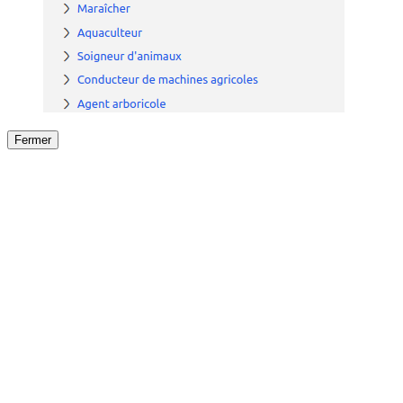
Fermer
Fermer
le détail de l'offre
/
Offre
sur
Offre précéden