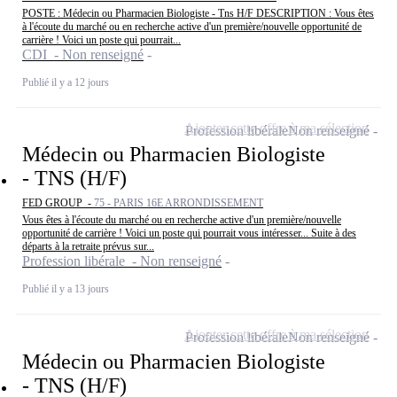
POSTE : Médecin ou Pharmacien Biologiste - Tns H/F DESCRIPTION : Vous êtes
à l'écoute du marché ou en recherche active d'un première/nouvelle opportunité de
carrière ! Voici un poste qui pourrait...
CDI - Non renseigné
Publié il y a 12 jours
Ajouter cette offre à ma sélection
Profession libérale
Non renseigné
Médecin ou Pharmacien Biologiste
- TNS (H/F)
FED GROUP -
75 - PARIS 16E ARRONDISSEMENT
Vous êtes à l'écoute du marché ou en recherche active d'un première/nouvelle
opportunité de carrière ! Voici un poste qui pourrait vous intéresser... Suite à des
départs à la retraite prévus sur...
Profession libérale - Non renseigné
Publié il y a 13 jours
Ajouter cette offre à ma sélection
Profession libérale
Non renseigné
Médecin ou Pharmacien Biologiste
- TNS (H/F)