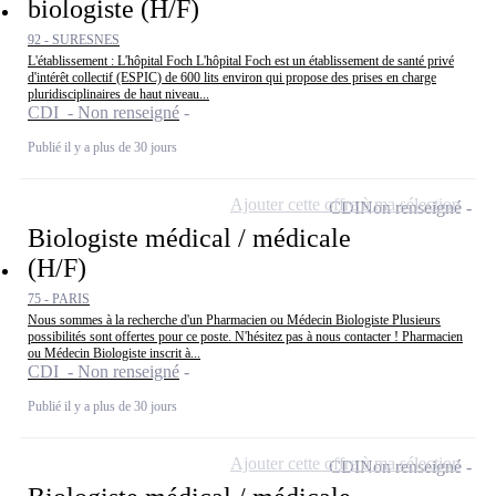
biologiste (H/F)
92 - SURESNES
L'établissement : L'hôpital Foch L'hôpital Foch est un établissement de santé privé
d'intérêt collectif (ESPIC) de 600 lits environ qui propose des prises en charge
pluridisciplinaires de haut niveau...
CDI - Non renseigné
Publié il y a plus de 30 jours
Ajouter cette offre à ma sélection
CDI
Non renseigné
Biologiste médical / médicale
(H/F)
75 - PARIS
Nous sommes à la recherche d'un Pharmacien ou Médecin Biologiste Plusieurs
possibilités sont offertes pour ce poste. N'hésitez pas à nous contacter ! Pharmacien
ou Médecin Biologiste inscrit à...
CDI - Non renseigné
Publié il y a plus de 30 jours
Ajouter cette offre à ma sélection
CDI
Non renseigné