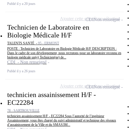
Publié il y a 20 jours
Ajouter cette offre à ma sélection
CDI
Non renseigné
Technicien de Laboratoire en
Biologie Médicale H/F
TALENTS SANTÉ -
95 - ERMONT
POSTE : Technicien de Laboratoire en Biologie Médicale H/F DESCRIPTION :
Dans le cadre de son développement, nous recrutons pour un laboratoire reconnu en
biologie médicale un(e) Technicien(ne) de...
CDI - Non renseigné
Publié il y a 26 jours
Ajouter cette offre à ma sélection
CDI
Non renseigné
technicien assainissement H/F -
EC22284
78 - SARTROUVILLE
technicien assainissement H/F - EC22284 Sous l’autorité de l’ingénieur
Assainissement, vous êtes chargé du suivi administratif et technique des réseaux
d’assainissement de la Ville et du SMAS3M...