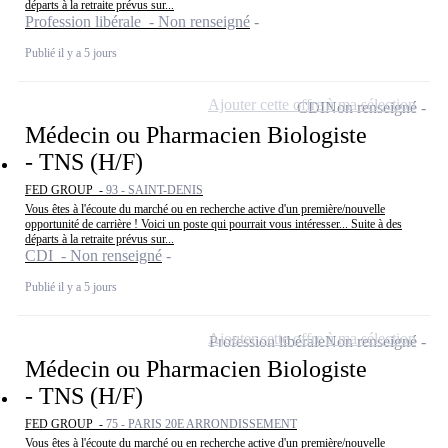
départs à la retraite prévus sur...
Profession libérale - Non renseigné
Publié il y a 5 jours
Ajouter cette offre à ma sélection
CDI
Non renseigné
Médecin ou Pharmacien Biologiste
- TNS (H/F)
FED GROUP -
93 - SAINT-DENIS
Vous êtes à l'écoute du marché ou en recherche active d'un première/nouvelle
opportunité de carrière ! Voici un poste qui pourrait vous intéresser... Suite à des
départs à la retraite prévus sur...
CDI - Non renseigné
Publié il y a 5 jours
Ajouter cette offre à ma sélection
Profession libérale
Non renseigné
Médecin ou Pharmacien Biologiste
- TNS (H/F)
FED GROUP -
75 - PARIS 20E ARRONDISSEMENT
Vous êtes à l'écoute du marché ou en recherche active d'un première/nouvelle