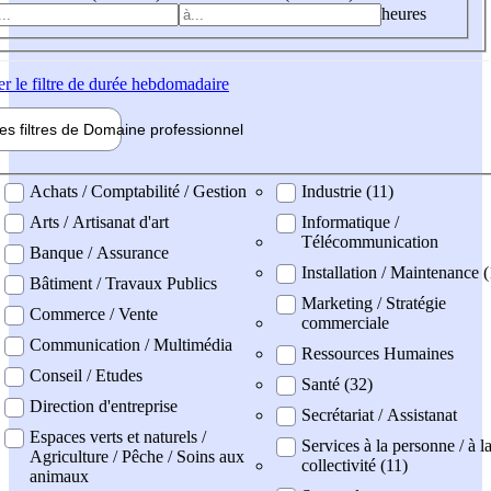
heures
er
le filtre de durée hebdomadaire
les filtres de
Domaine pro
fessionnel
ne professionel
Achats / Comptabilité / Gestion
Industrie (11)
Arts / Artisanat d'art
Informatique /
Télécommunication
Banque / Assurance
Installation / Maintenance (
Bâtiment / Travaux Publics
Marketing / Stratégie
Commerce / Vente
commerciale
Communication / Multimédia
Ressources Humaines
Conseil / Etudes
Santé (32)
Direction d'entreprise
Secrétariat / Assistanat
Espaces verts et naturels /
Services à la personne / à l
Agriculture / Pêche / Soins aux
collectivité (11)
animaux