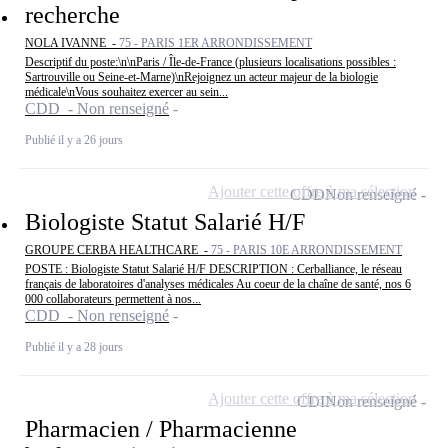
recherche
NOLA IVANNE -
75 - PARIS 1ER ARRONDISSEMENT
Descriptif du poste:\n\nParis / Île-de-France (plusieurs localisations possibles :
Sartrouville ou Seine-et-Marne)\nRejoignez un acteur majeur de la biologie
médicale\nVous souhaitez exercer au sein...
CDD - Non renseigné
Publié il y a 26 jours
Ajouter cette offre à ma sélection
CDD
Non renseigné
Biologiste Statut Salarié H/F
GROUPE CERBA HEALTHCARE -
75 - PARIS 10E ARRONDISSEMENT
POSTE : Biologiste Statut Salarié H/F DESCRIPTION : Cerballiance, le réseau
français de laboratoires d'analyses médicales Au coeur de la chaîne de santé, nos 6
000 collaborateurs permettent à nos...
CDD - Non renseigné
Publié il y a 28 jours
Ajouter cette offre à ma sélection
CDI
Non renseigné
Pharmacien / Pharmacienne