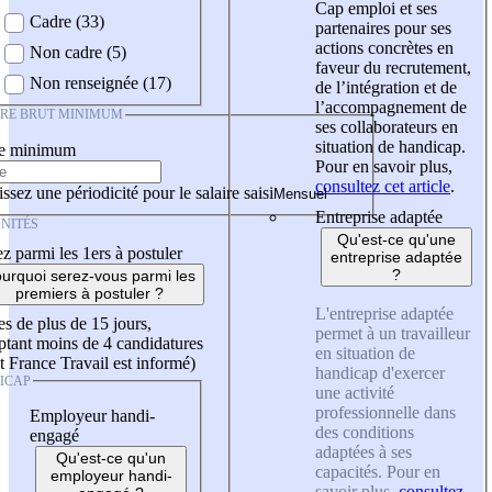
Cap emploi et ses
Cadre (33)
partenaires pour ses
actions concrètes en
Non cadre (5)
faveur du recrutement,
Non renseignée (17)
de l’intégration et de
l’accompagnement de
IRE BRUT MINIMUM
ses collaborateurs en
situation de handicap.
re minimum
Pour en savoir plus,
consultez cet article
.
ssez une périodicité pour le salaire saisi
Entreprise adaptée
NITÉS
Qu'est-ce qu'une
z parmi les 1ers à postuler
entreprise adaptée
?
urquoi serez-vous parmi les
premiers à postuler ?
L'entreprise adaptée
es de plus de 15 jours,
permet à un travailleur
tant moins de 4 candidatures
en situation de
t France Travail est informé)
handicap d'exercer
ICAP
une activité
professionnelle dans
Employeur handi-
des conditions
engagé
adaptées à ses
Qu'est-ce qu'un
capacités. Pour en
employeur handi-
savoir plus,
consultez