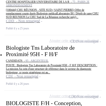
CENTRE HOSPITALIER UNIVERSITAIRE DE LA R -
75 - PARIS 2E
ARRONDISSEMENT
[100444] CHU RÉUNION - SITE SUD ( SAINT PIERRE) Offre de
remplacement courte durée Biologiste médicalLaboratoire IH / Dépôt de sang CHU
SUD REUNION Le CHU Sud de La Réunion recherche un(e)...
CDD - Non renseigné
Publié il y a 25 jours
Ajouter cette offre à ma sélection
CDI
Non renseigné
Biologiste Tns Laboratoire de
Proximité 95H - F H/F
CANDIDATS -
95 - ARGENTEUIL
POSTE : Biologiste Tns Laboratoire de Proximité 95H - F H/F DESCRIPTION :
La mission Au sein d'une structure de référence dans le secteur du diagnostic
biologique, ce poste stratégique est au...
CDI - Non renseigné
Publié il y a 26 jours
Ajouter cette offre à ma sélection
CDD
Non renseigné
BIOLOGISTE F/H - Conception,