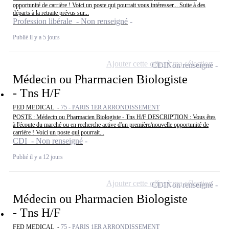
opportunité de carrière ! Voici un poste qui pourrait vous intéresser... Suite à des
départs à la retraite prévus sur...
Profession libérale - Non renseigné
Publié il y a 5 jours
Ajouter cette offre à ma sélection
CDI
Non renseigné
Médecin ou Pharmacien Biologiste
- Tns H/F
FED MEDICAL -
75 - PARIS 1ER ARRONDISSEMENT
POSTE : Médecin ou Pharmacien Biologiste - Tns H/F DESCRIPTION : Vous êtes
à l'écoute du marché ou en recherche active d'un première/nouvelle opportunité de
carrière ! Voici un poste qui pourrait...
CDI - Non renseigné
Publié il y a 12 jours
Ajouter cette offre à ma sélection
CDI
Non renseigné
Médecin ou Pharmacien Biologiste
- Tns H/F
FED MEDICAL -
75 - PARIS 1ER ARRONDISSEMENT