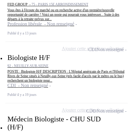
FED GROUP -
75 - PARIS 15E ARRONDISSEMENT
Vous êtes à l'écoute du marché ou en recherche active d'un première/nouvelle
opportunité de carrière ! Voici un poste qui pourrait vous intéresser... Suite à des
départs à la retraite prévus sur...
Profession libérale - Non renseigné
Publié il y a 13 jours
Ajouter cette offre à ma sélection
CDI
Non renseigné
Biologiste H/F
92 - NEUILLY-SUR-SEINE
POSTE : Biologiste H/F DESCRIPTION : L'Hôpital américain de Paris et l'Hôpital
Rives de Seine situés à Neuilly-sur-Seine (très facile d'accès par le métro ou le bus)
recherchent un biologiste pour...
CDI - Non renseigné
Publié il y a 19 jours
Ajouter cette offre à ma sélection
CDD
Non renseigné
Médecin Biologiste - CHU SUD
(H/F)