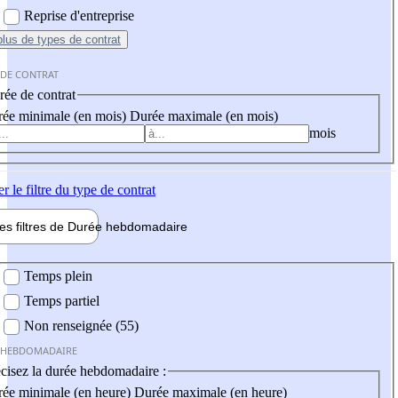
Reprise d'entreprise
plus
de types de contrat
 DE CONTRAT
ée de contrat
ée minimale (en mois)
Durée maximale (en mois)
mois
er
le filtre du type de contrat
les filtres de
Durée hebdo
madaire
 hebdomadaire
Temps plein
Temps partiel
Non renseignée (55)
 HEBDOMADAIRE
cisez la durée hebdomadaire :
ée minimale (en heure)
Durée maximale (en heure)