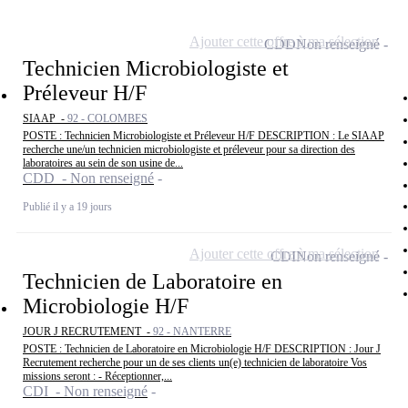
Ajouter cette offre à ma sélection
CDD
Non renseigné
Technicien Microbiologiste et
Préleveur H/F
SIAAP -
92 - COLOMBES
POSTE : Technicien Microbiologiste et Préleveur H/F DESCRIPTION : Le SIAAP
recherche une/un technicien microbiologiste et préleveur pour sa direction des
laboratoires au sein de son usine de...
CDD - Non renseigné
Publié il y a 19 jours
Ajouter cette offre à ma sélection
CDI
Non renseigné
Technicien de Laboratoire en
Microbiologie H/F
JOUR J RECRUTEMENT -
92 - NANTERRE
POSTE : Technicien de Laboratoire en Microbiologie H/F DESCRIPTION : Jour J
Recrutement recherche pour un de ses clients un(e) technicien de laboratoire Vos
missions seront : - Réceptionner,...
CDI - Non renseigné