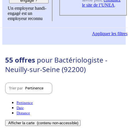
engagé ?
le site de l’UNEA
.
Un employeur handi-
engagé est un
employeur reconnu
Appliquer
les filtres
55 offres
pour Bactériologiste -
Neuilly-sur-Seine (92200)
Trier par
Pertinence
Pertinence
Date
Distance
Afficher la carte
(contenu non-accessible)