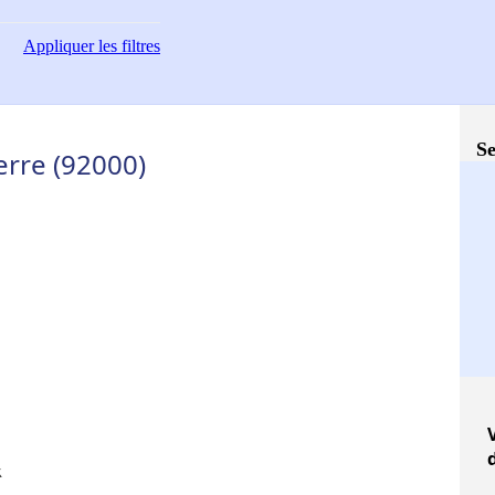
Appliquer
les filtres
Se
erre (92000)
V