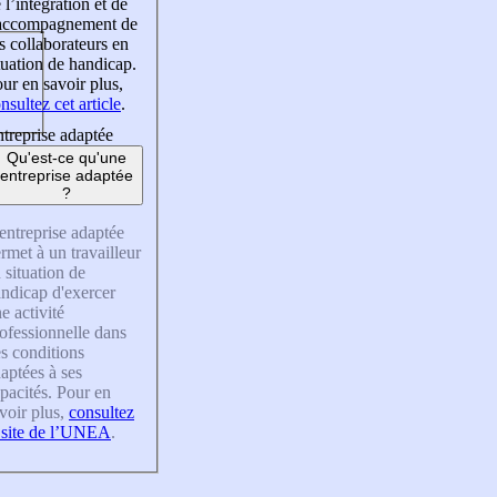
 l’intégration et de
’accompagnement de
s collaborateurs en
tuation de handicap.
ur en savoir plus,
nsultez cet article
.
treprise adaptée
Qu'est-ce qu'une
entreprise adaptée
?
entreprise adaptée
rmet à un travailleur
 situation de
ndicap d'exercer
e activité
ofessionnelle dans
s conditions
aptées à ses
pacités. Pour en
voir plus,
consultez
 site de l’UNEA
.