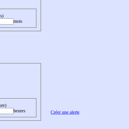
s)
mois
ure)
heures
Créer une alerte