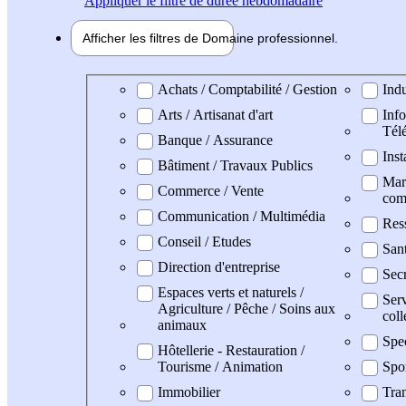
Appliquer
le filtre de durée hebdomadaire
Afficher les filtres de
Domaine pro
fessionnel
Domaine professionel
Achats / Comptabilité / Gestion
Indu
Arts / Artisanat d'art
Info
Tél
Banque / Assurance
Inst
Bâtiment / Travaux Publics
Mark
Commerce / Vente
com
Communication / Multimédia
Res
Conseil / Etudes
Sant
Direction d'entreprise
Secr
Espaces verts et naturels /
Serv
Agriculture / Pêche / Soins aux
coll
animaux
Spe
Hôtellerie - Restauration /
Tourisme / Animation
Spo
Immobilier
Tran