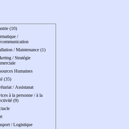
strie (10)
rmatique /
écommunication
allation / Maintenance (1)
eting / Stratégie
merciale
sources Humaines
é (35)
étariat / Assistanat
ices à la personne / à la
ectivité (9)
ctacle
rt
sport / Logistique