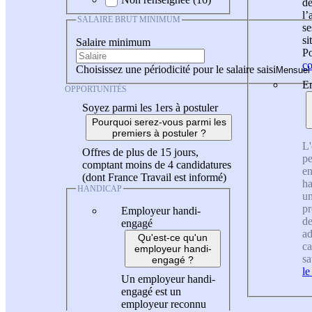
de
l
SALAIRE BRUT MINIMUM
se
si
Salaire minimum
Po
co
Choisissez une périodicité pour le salaire saisi
En
OPPORTUNITÉS
Soyez parmi les 1ers à postuler
Pourquoi serez-vous parmi les
premiers à postuler ?
L'
Offres de plus de 15 jours,
pe
comptant moins de 4 candidatures
en
(dont France Travail est informé)
ha
HANDICAP
un
pr
Employeur handi-
de
engagé
ad
Qu'est-ce qu'un
ca
employeur handi-
sa
engagé ?
le
Un employeur handi-
engagé est un
employeur reconnu