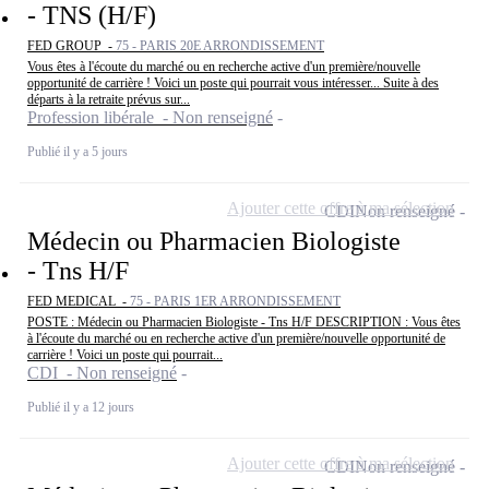
- TNS (H/F)
FED GROUP -
75 - PARIS 20E ARRONDISSEMENT
Vous êtes à l'écoute du marché ou en recherche active d'un première/nouvelle
opportunité de carrière ! Voici un poste qui pourrait vous intéresser... Suite à des
départs à la retraite prévus sur...
Profession libérale - Non renseigné
Publié il y a 5 jours
Ajouter cette offre à ma sélection
CDI
Non renseigné
Médecin ou Pharmacien Biologiste
- Tns H/F
FED MEDICAL -
75 - PARIS 1ER ARRONDISSEMENT
POSTE : Médecin ou Pharmacien Biologiste - Tns H/F DESCRIPTION : Vous êtes
à l'écoute du marché ou en recherche active d'un première/nouvelle opportunité de
carrière ! Voici un poste qui pourrait...
CDI - Non renseigné
Publié il y a 12 jours
Ajouter cette offre à ma sélection
CDI
Non renseigné