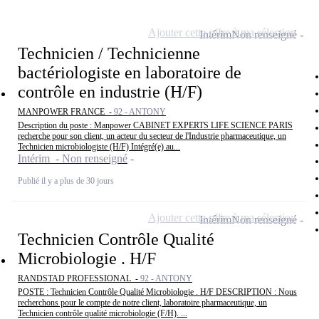
Ajouter cette offre à ma sélection
Intérim
Non renseigné
Technicien / Technicienne
bactériologiste en laboratoire de
contrôle en industrie (H/F)
MANPOWER FRANCE -
92 - ANTONY
Description du poste : Manpower CABINET EXPERTS LIFE SCIENCE PARIS
recherche pour son client, un acteur du secteur de l'Industrie pharmaceutique, un
Technicien microbiologiste (H/F) Intégré(e) au...
Intérim - Non renseigné
Publié il y a plus de 30 jours
Ajouter cette offre à ma sélection
Intérim
Non renseigné
Technicien Contrôle Qualité
Microbiologie . H/F
RANDSTAD PROFESSIONAL -
92 - ANTONY
POSTE : Technicien Contrôle Qualité Microbiologie . H/F DESCRIPTION : Nous
recherchons pour le compte de notre client, laboratoire pharmaceutique, un
Technicien contrôle qualité microbiologie (F/H). ...