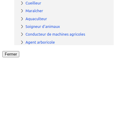
Fermer
Fermer
le détail de l'offre
/
Offre
sur
Offre précéden