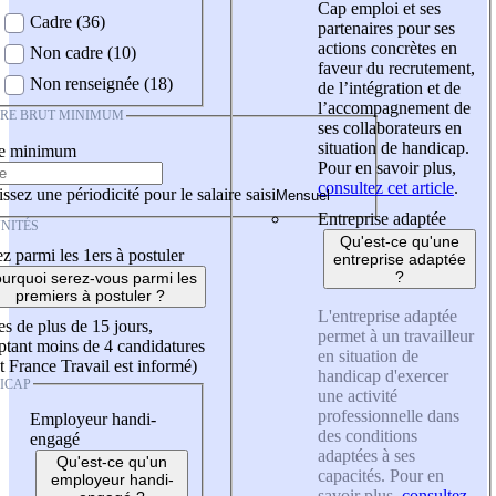
Cap emploi et ses
Cadre (36)
partenaires pour ses
actions concrètes en
Non cadre (10)
faveur du recrutement,
Non renseignée (18)
de l’intégration et de
l’accompagnement de
IRE BRUT MINIMUM
ses collaborateurs en
situation de handicap.
re minimum
Pour en savoir plus,
consultez cet article
.
ssez une périodicité pour le salaire saisi
Entreprise adaptée
NITÉS
Qu'est-ce qu'une
z parmi les 1ers à postuler
entreprise adaptée
?
urquoi serez-vous parmi les
premiers à postuler ?
L'entreprise adaptée
es de plus de 15 jours,
permet à un travailleur
tant moins de 4 candidatures
en situation de
t France Travail est informé)
handicap d'exercer
ICAP
une activité
professionnelle dans
Employeur handi-
des conditions
engagé
adaptées à ses
Qu'est-ce qu'un
capacités. Pour en
employeur handi-
savoir plus,
consultez