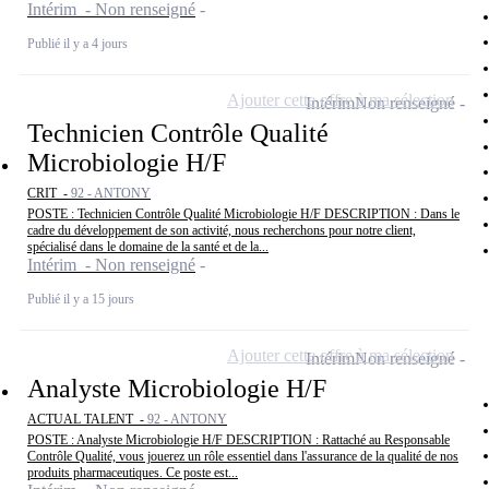
Intérim - Non renseigné
Publié il y a 4 jours
Ajouter cette offre à ma sélection
Intérim
Non renseigné
Technicien Contrôle Qualité
Microbiologie H/F
CRIT -
92 - ANTONY
POSTE : Technicien Contrôle Qualité Microbiologie H/F DESCRIPTION : Dans le
cadre du développement de son activité, nous recherchons pour notre client,
spécialisé dans le domaine de la santé et de la...
Intérim - Non renseigné
Publié il y a 15 jours
Ajouter cette offre à ma sélection
Intérim
Non renseigné
Analyste Microbiologie H/F
ACTUAL TALENT -
92 - ANTONY
POSTE : Analyste Microbiologie H/F DESCRIPTION : Rattaché au Responsable
Contrôle Qualité, vous jouerez un rôle essentiel dans l'assurance de la qualité de nos
produits pharmaceutiques. Ce poste est...