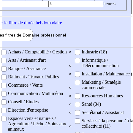
heures
er
le filtre de durée hebdomadaire
les filtres de
Domaine pro
fessionnel
ne professionel
Achats / Comptabilité / Gestion
Industrie (18)
Arts / Artisanat d'art
Informatique /
Télécommunication
Banque / Assurance
Installation / Maintenance (
Bâtiment / Travaux Publics
Marketing / Stratégie
Commerce / Vente
commerciale
Communication / Multimédia
Ressources Humaines
Conseil / Etudes
Santé (34)
Direction d'entreprise
Secrétariat / Assistanat
Espaces verts et naturels /
Services à la personne / à l
Agriculture / Pêche / Soins aux
collectivité (11)
animaux