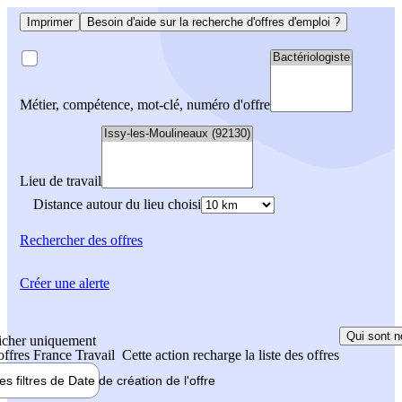
Imprimer
Besoin d'aide sur la recherche d'offres d'emploi ?
Métier, compétence, mot-clé, numéro d'offre
Lieu de travail
Distance autour du lieu choisi
Rechercher
des offres
Créer une alerte
Qui sont n
icher uniquement
 offres France Travail
Cette action recharge la liste des offres
les filtres de
Date de création
de l'offre