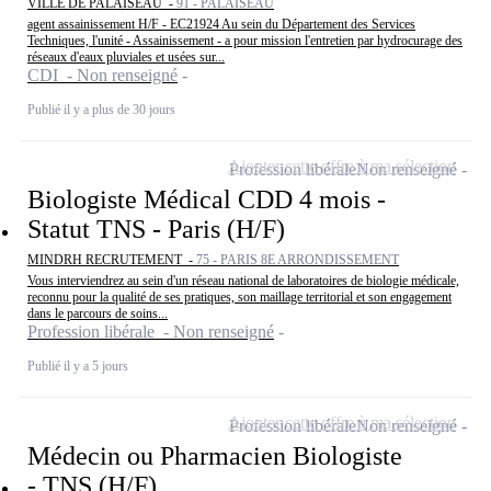
VILLE DE PALAISEAU -
91 - PALAISEAU
agent assainissement H/F - EC21924 Au sein du Département des Services
Techniques, l'unité - Assainissement - a pour mission l'entretien par hydrocurage des
réseaux d'eaux pluviales et usées sur...
CDI - Non renseigné
Publié il y a plus de 30 jours
Ajouter cette offre à ma sélection
Profession libérale
Non renseigné
Biologiste Médical CDD 4 mois -
Statut TNS - Paris (H/F)
MINDRH RECRUTEMENT -
75 - PARIS 8E ARRONDISSEMENT
Vous interviendrez au sein d'un réseau national de laboratoires de biologie médicale,
reconnu pour la qualité de ses pratiques, son maillage territorial et son engagement
dans le parcours de soins...
Profession libérale - Non renseigné
Publié il y a 5 jours
Ajouter cette offre à ma sélection
Profession libérale
Non renseigné
Médecin ou Pharmacien Biologiste
- TNS (H/F)