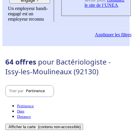
engagé ?
le site de l’UNEA
.
Un employeur handi-
engagé est un
employeur reconnu
Appliquer
les filtres
64 offres
pour Bactériologiste -
Issy-les-Moulineaux (92130)
Trier par
Pertinence
Pertinence
Date
Distance
Afficher la carte
(contenu non-accessible)