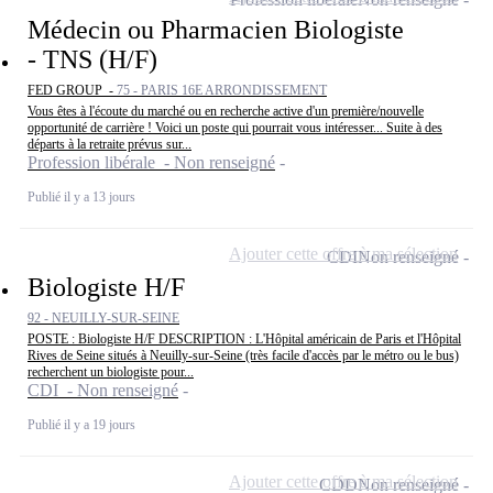
Médecin ou Pharmacien Biologiste
- TNS (H/F)
FED GROUP -
75 - PARIS 16E ARRONDISSEMENT
Vous êtes à l'écoute du marché ou en recherche active d'un première/nouvelle
opportunité de carrière ! Voici un poste qui pourrait vous intéresser... Suite à des
départs à la retraite prévus sur...
Profession libérale - Non renseigné
Publié il y a 13 jours
Ajouter cette offre à ma sélection
CDI
Non renseigné
Biologiste H/F
92 - NEUILLY-SUR-SEINE
POSTE : Biologiste H/F DESCRIPTION : L'Hôpital américain de Paris et l'Hôpital
Rives de Seine situés à Neuilly-sur-Seine (très facile d'accès par le métro ou le bus)
recherchent un biologiste pour...
CDI - Non renseigné
Publié il y a 19 jours
Ajouter cette offre à ma sélection
CDD
Non renseigné