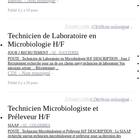
Intérim - Non renseigné
Publié il y a 19 jours
Ajouter cette offre à ma sélection
CDI
Non renseigné
Technicien de Laboratoire en
Microbiologie H/F
JOUR J RECRUTEMENT -
92 - NANTERRE
POSTE : Technicien de Laboratoire en Microbiologie H/F DESCRIPTION : Jour J
Recrutement recherche pour un de ses clients un(e) technicien de laboratoire Vos
missions seront : - Réceptionner,...
CDI - Non renseigné
Publié il y a 20 jours
Ajouter cette offre à ma sélection
CDD
Non renseigné
Technicien Microbiologiste et
Préleveur H/F
SIAAP -
92 - COLOMBES
POSTE : Technicien Microbiologiste et Préleveur H/F DESCRIPTION : Le SIAAP
recherche une/un technicien microbiologiste et préleveur pour sa direction des