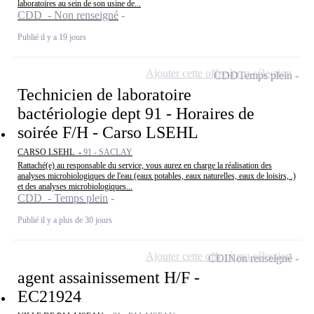
laboratoires au sein de son usine de...
CDD - Non renseigné
Publié il y a 19 jours
Ajouter cette offre à ma sélection
CDD
Temps plein
Technicien de laboratoire
bactériologie dept 91 - Horaires de
soirée F/H - Carso LSEHL
CARSO LSEHL -
91 - SACLAY
Rattaché(e) au responsable du service, vous aurez en charge la réalisation des
analyses microbiologiques de l'eau (eaux potables, eaux naturelles, eaux de loisirs, .)
et des analyses microbiologiques...
CDD - Temps plein
Publié il y a plus de 30 jours
Ajouter cette offre à ma sélection
CDI
Non renseigné
agent assainissement H/F -
EC21924