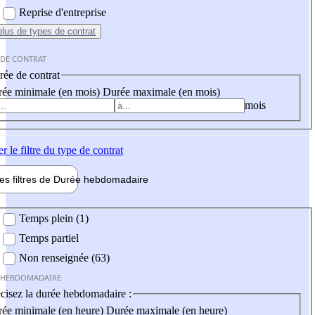
Reprise d'entreprise
plus
de types de contrat
 DE CONTRAT
ée de contrat
ée minimale (en mois)
Durée maximale (en mois)
mois
er
le filtre du type de contrat
les filtres de
Durée hebdo
madaire
 hebdomadaire
Temps plein (1)
Temps partiel
Non renseignée (63)
 HEBDOMADAIRE
cisez la durée hebdomadaire :
ée minimale (en heure)
Durée maximale (en heure)