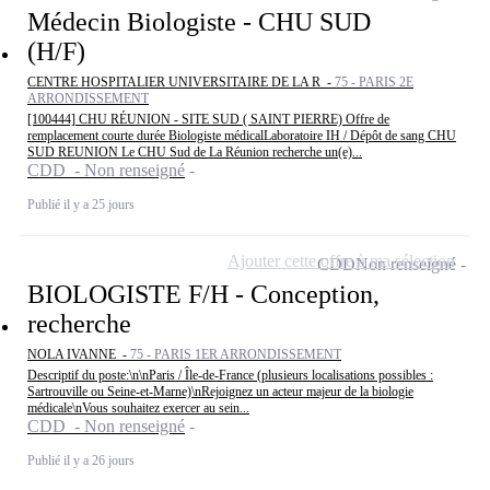
Médecin Biologiste - CHU SUD
(H/F)
CENTRE HOSPITALIER UNIVERSITAIRE DE LA R -
75 - PARIS 2E
ARRONDISSEMENT
[100444] CHU RÉUNION - SITE SUD ( SAINT PIERRE) Offre de
remplacement courte durée Biologiste médicalLaboratoire IH / Dépôt de sang CHU
SUD REUNION Le CHU Sud de La Réunion recherche un(e)...
CDD - Non renseigné
Publié il y a 25 jours
Ajouter cette offre à ma sélection
CDD
Non renseigné
BIOLOGISTE F/H - Conception,
recherche
NOLA IVANNE -
75 - PARIS 1ER ARRONDISSEMENT
Descriptif du poste:\n\nParis / Île-de-France (plusieurs localisations possibles :
Sartrouville ou Seine-et-Marne)\nRejoignez un acteur majeur de la biologie
médicale\nVous souhaitez exercer au sein...
CDD - Non renseigné
Publié il y a 26 jours