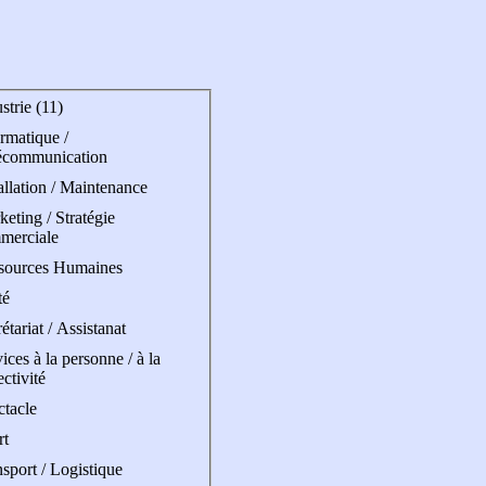
strie (11)
rmatique /
écommunication
allation / Maintenance
eting / Stratégie
merciale
sources Humaines
té
étariat / Assistanat
ices à la personne / à la
ectivité
ctacle
rt
sport / Logistique