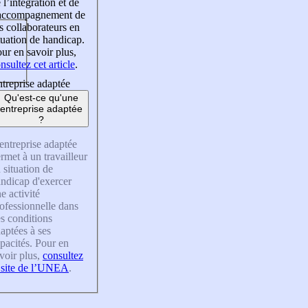
 l’intégration et de
’accompagnement de
s collaborateurs en
tuation de handicap.
ur en savoir plus,
nsultez cet article
.
treprise adaptée
Qu'est-ce qu'une
entreprise adaptée
?
entreprise adaptée
rmet à un travailleur
 situation de
ndicap d'exercer
e activité
ofessionnelle dans
s conditions
aptées à ses
pacités. Pour en
voir plus,
consultez
 site de l’UNEA
.