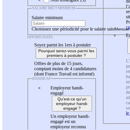
de
l
SALAIRE BRUT MINIMUM
se
si
Salaire minimum
Po
co
Choisissez une périodicité pour le salaire saisi
En
OPPORTUNITÉS
Soyez parmi les 1ers à postuler
Pourquoi serez-vous parmi les
premiers à postuler ?
L'
Offres de plus de 15 jours,
pe
comptant moins de 4 candidatures
en
(dont France Travail est informé)
ha
HANDICAP
un
pr
Employeur handi-
de
engagé
ad
Qu'est-ce qu'un
ca
employeur handi-
sa
engagé ?
le
Un employeur handi-
engagé est un
employeur reconnu