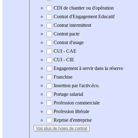
CDI de chantier ou d'opération
Contrat d'Engagement Educatif
Contrat intermittent
Contrat pacte
Contrat d'usage
CUI - CAE
CUI - CIE
Engagement à servir dans la réserve
Franchise
Insertion par l'activ.éco.
Portage salarial
Profession commerciale
Profession libérale
Reprise d'entreprise
Voir plus
de types de contrat