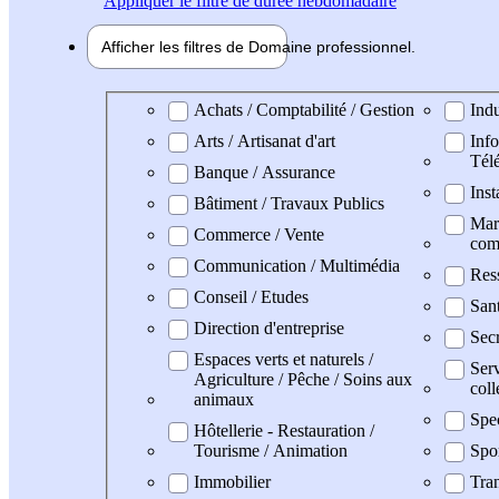
Appliquer
le filtre de durée hebdomadaire
Afficher les filtres de
Domaine pro
fessionnel
Domaine professionel
Achats / Comptabilité / Gestion
Indu
Arts / Artisanat d'art
Info
Tél
Banque / Assurance
Inst
Bâtiment / Travaux Publics
Mark
Commerce / Vente
com
Communication / Multimédia
Res
Conseil / Etudes
San
Direction d'entreprise
Secr
Espaces verts et naturels /
Serv
Agriculture / Pêche / Soins aux
coll
animaux
Spe
Hôtellerie - Restauration /
Tourisme / Animation
Spo
Immobilier
Tran