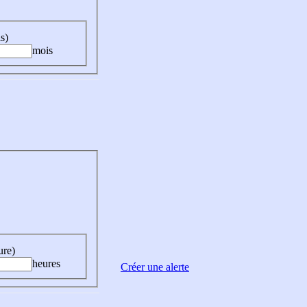
s)
mois
ure)
heures
Créer une alerte