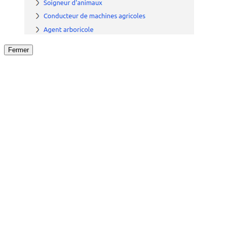
Fermer
Fermer
le détail de l'offre
/
Offre
sur
Offre précéden