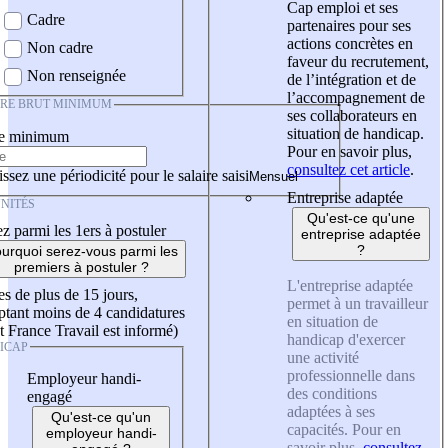
Cap emploi et ses
Cadre
partenaires pour ses
actions concrètes en
Non cadre
faveur du recrutement,
Non renseignée
de l’intégration et de
l’accompagnement de
IRE BRUT MINIMUM
ses collaborateurs en
situation de handicap.
re minimum
Pour en savoir plus,
consultez cet article
.
ssez une périodicité pour le salaire saisi
Entreprise adaptée
NITÉS
Qu'est-ce qu'une
z parmi les 1ers à postuler
entreprise adaptée
?
urquoi serez-vous parmi les
premiers à postuler ?
L'entreprise adaptée
es de plus de 15 jours,
permet à un travailleur
tant moins de 4 candidatures
en situation de
t France Travail est informé)
handicap d'exercer
ICAP
une activité
professionnelle dans
Employeur handi-
des conditions
engagé
adaptées à ses
Qu'est-ce qu'un
capacités. Pour en
employeur handi-
savoir plus,
consultez