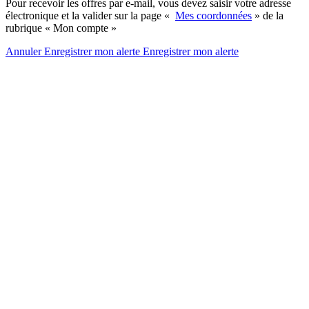
Pour recevoir les offres par e-mail, vous devez saisir votre adresse
électronique et la valider sur la page «
Mes coordonnées
» de la
rubrique « Mon compte »
Annuler
Enregistrer mon alerte
Enregistrer
mon alerte