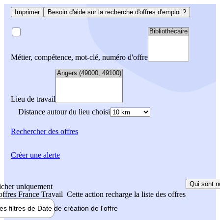
Imprimer
Besoin d'aide sur la recherche d'offres d'emploi ?
Métier, compétence, mot-clé, numéro d'offre
Lieu de travail
Distance autour du lieu choisi
Rechercher
des offres
Créer une alerte
Qui sont n
icher uniquement
 offres France Travail
Cette action recharge la liste des offres
les filtres de
Date de création
de l'offre