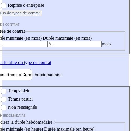
Reprise d'entreprise
plus
de types de contrat
 DE CONTRAT
ée de contrat
ée minimale (en mois)
Durée maximale (en mois)
mois
er
le filtre du type de contrat
les filtres de
Durée hebdo
madaire
 hebdomadaire
Temps plein
Temps partiel
Non renseignée
 HEBDOMADAIRE
cisez la durée hebdomadaire :
ée minimale (en heure)
Durée maximale (en heure)