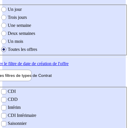
e création de l'offre
Un jour
Trois jours
Une semaine
Deux semaines
Un mois
Toutes les offres
er
le filtre de date de création de l'offre
les filtres de types de
Contrat
de contrat
CDI
CDD
Intérim
CDI Intérimaire
Saisonnier