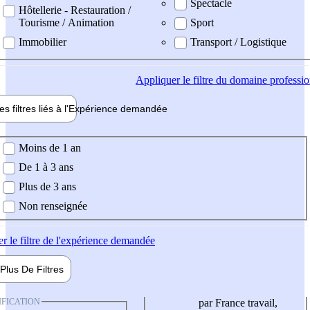
Spectacle
Hôtellerie - Restauration /
Tourisme / Animation
Sport
Immobilier
Transport / Logistique
Appliquer
le filtre du domaine professi
es filtres liés à l'
Expérience
demandée
ience demandée
Moins de 1 an
De 1 à 3 ans
Plus de 3 ans
Non renseignée
er
le filtre de l'expérience demandée
Plus De
Filtres
IFICATION
par France travail,