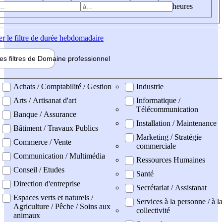
heures
er
le filtre de durée hebdomadaire
les filtres de
Domaine pro
fessionnel
ne professionel
Achats / Comptabilité / Gestion
Industrie
Arts / Artisanat d'art
Informatique /
Télécommunication
Banque / Assurance
Installation / Maintenance
Bâtiment / Travaux Publics
Marketing / Stratégie
Commerce / Vente
commerciale
Communication / Multimédia
Ressources Humaines
Conseil / Etudes
Santé
Direction d'entreprise
Secrétariat / Assistanat
Espaces verts et naturels /
Services à la personne / à l
Agriculture / Pêche / Soins aux
collectivité
animaux