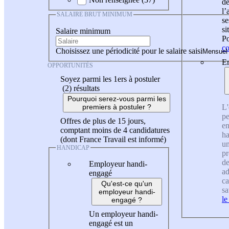
de
l
SALAIRE BRUT MINIMUM
se
si
Salaire minimum
Po
co
Choisissez une périodicité pour le salaire saisi
En
OPPORTUNITÉS
Soyez parmi les 1ers à postuler
(2)
résultats
Pourquoi serez-vous parmi les
L'
premiers à postuler ?
pe
Offres de plus de 15 jours,
en
comptant moins de 4 candidatures
ha
(dont France Travail est informé)
un
HANDICAP
pr
de
Employeur handi-
ad
engagé
ca
Qu'est-ce qu'un
sa
employeur handi-
le
engagé ?
Un employeur handi-
engagé est un