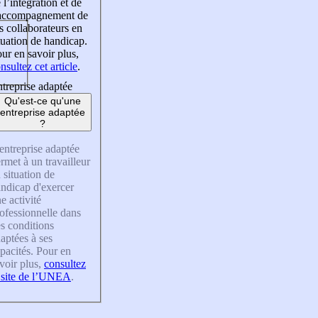
 l’intégration et de
’accompagnement de
s collaborateurs en
tuation de handicap.
ur en savoir plus,
nsultez cet article
.
treprise adaptée
Qu'est-ce qu'une
entreprise adaptée
?
entreprise adaptée
rmet à un travailleur
 situation de
ndicap d'exercer
e activité
ofessionnelle dans
s conditions
aptées à ses
pacités. Pour en
voir plus,
consultez
 site de l’UNEA
.