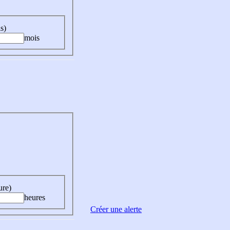
s)
mois
ure)
heures
Créer une alerte