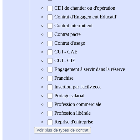
CDI de chantier ou d'opération
Contrat d'Engagement Educatif
Contrat intermittent
Contrat pacte
Contrat d'usage
CUI - CAE
CUI - CIE
Engagement à servir dans la réserve
Franchise
Insertion par l'activ.éco.
Portage salarial
Profession commerciale
Profession libérale
Reprise d'entreprise
Voir plus
de types de contrat