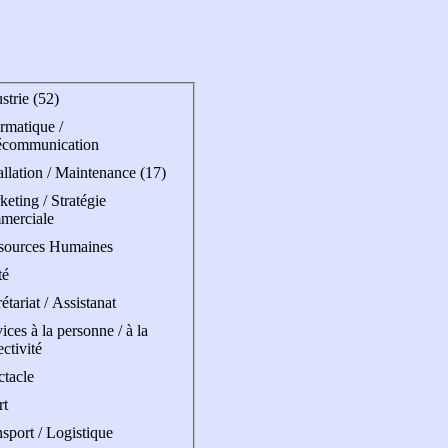
strie (52)
rmatique /
écommunication
allation / Maintenance (17)
eting / Stratégie
merciale
sources Humaines
té
étariat / Assistanat
ices à la personne / à la
ectivité
ctacle
rt
sport / Logistique