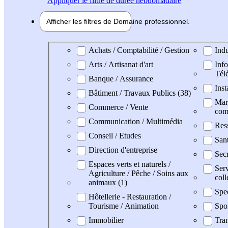
Appliquer
le filtre de durée hebdomadaire
Afficher les filtres de
Domaine pro
fessionnel
Domaine professionel
Achats / Comptabilité / Gestion
Indu
Arts / Artisanat d'art
Info
Tél
Banque / Assurance
Inst
Bâtiment / Travaux Publics (38)
Mark
Commerce / Vente
com
Communication / Multimédia
Res
Conseil / Etudes
San
Direction d'entreprise
Secr
Espaces verts et naturels /
Serv
Agriculture / Pêche / Soins aux
coll
animaux (1)
Spe
Hôtellerie - Restauration /
Tourisme / Animation
Spo
Immobilier
Tran