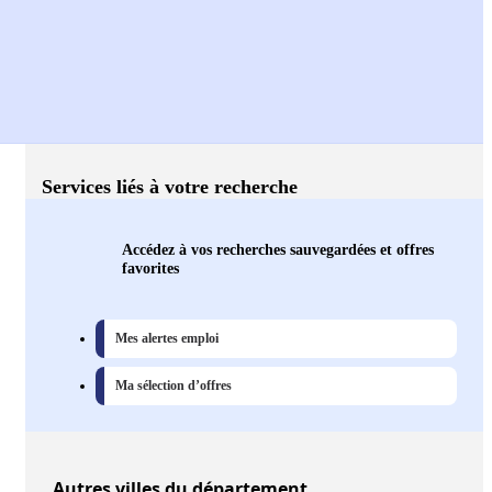
Services liés à votre recherche
Accédez à vos recherches sauvegardées et offres
favorites
Mes alertes emploi
Ma sélection d’offres
Autres
villes
du département