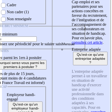
Cap emploi et ses
Cadre
partenaires pour ses
actions concrètes en
Non cadre (1)
faveur du recrutement,
Non renseignée
de l’intégration et de
l’accompagnement de
IRE BRUT MINIMUM
ses collaborateurs en
situation de handicap.
re minimum
Pour en savoir plus,
consultez cet article
.
ssez une périodicité pour le salaire saisi
Entreprise adaptée
NITÉS
Qu'est-ce qu'une
z parmi les 1ers à postuler
entreprise adaptée
?
urquoi serez-vous parmi les
premiers à postuler ?
L'entreprise adaptée
es de plus de 15 jours,
permet à un travailleur
tant moins de 4 candidatures
en situation de
t France Travail est informé)
handicap d'exercer
ICAP
une activité
professionnelle dans
Employeur handi-
des conditions
engagé
adaptées à ses
Qu'est-ce qu'un
capacités. Pour en
employeur handi-
savoir plus,
consultez