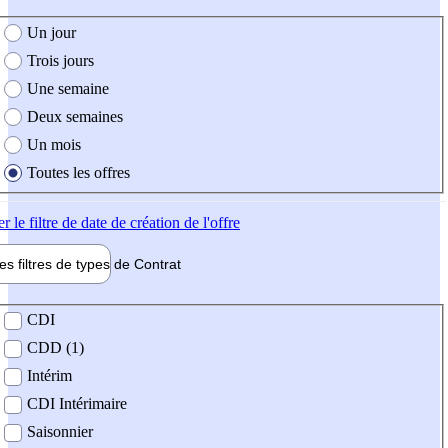
e création de l'offre
Un jour
Trois jours
Une semaine
Deux semaines
Un mois
Toutes les offres
er
le filtre de date de création de l'offre
les filtres de types de
Contrat
de contrat
CDI
CDD (1)
Intérim
CDI Intérimaire
Saisonnier