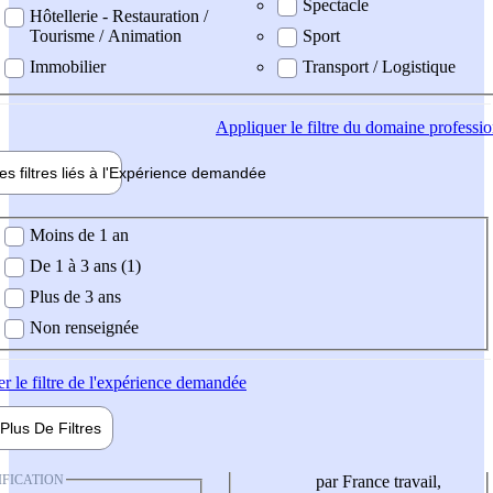
Spectacle
Hôtellerie - Restauration /
Tourisme / Animation
Sport
Immobilier
Transport / Logistique
Appliquer
le filtre du domaine professi
es filtres liés à l'
Expérience
demandée
ience demandée
Moins de 1 an
De 1 à 3 ans (1)
Plus de 3 ans
Non renseignée
er
le filtre de l'expérience demandée
Plus De
Filtres
IFICATION
par France travail,