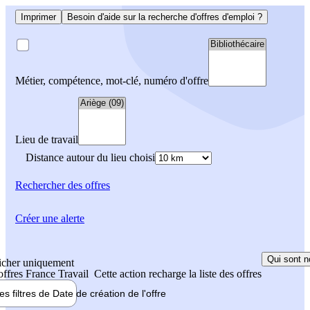
Imprimer
Besoin d'aide sur la recherche d'offres d'emploi ?
Métier, compétence, mot-clé, numéro d'offre
Lieu de travail
Distance autour du lieu choisi
Rechercher
des offres
Créer une alerte
Qui sont n
icher uniquement
 offres France Travail
Cette action recharge la liste des offres
les filtres de
Date de création
de l'offre