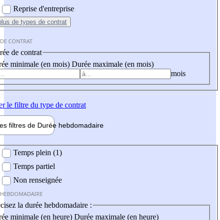
Reprise d'entreprise
plus
de types de contrat
 DE CONTRAT
ée de contrat
ée minimale (en mois)
Durée maximale (en mois)
mois
er
le filtre du type de contrat
les filtres de
Durée hebdo
madaire
 hebdomadaire
Temps plein (1)
Temps partiel
Non renseignée
 HEBDOMADAIRE
cisez la durée hebdomadaire :
ée minimale (en heure)
Durée maximale (en heure)