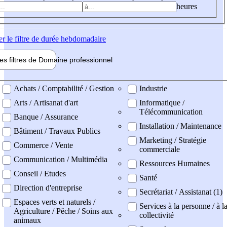
heures
er
le filtre de durée hebdomadaire
les filtres de
Domaine pro
fessionnel
ne professionel
Achats / Comptabilité / Gestion
Industrie
Arts / Artisanat d'art
Informatique /
Télécommunication
Banque / Assurance
Installation / Maintenance
Bâtiment / Travaux Publics
Marketing / Stratégie
Commerce / Vente
commerciale
Communication / Multimédia
Ressources Humaines
Conseil / Etudes
Santé
Direction d'entreprise
Secrétariat / Assistanat (1)
Espaces verts et naturels /
Services à la personne / à l
Agriculture / Pêche / Soins aux
collectivité
animaux