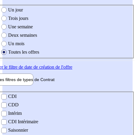
e création de l'offre
Un jour
Trois jours
Une semaine
Deux semaines
Un mois
Toutes les offres
er
le filtre de date de création de l'offre
les filtres de types de
Contrat
de contrat
CDI
CDD
Intérim
CDI Intérimaire
Saisonnier