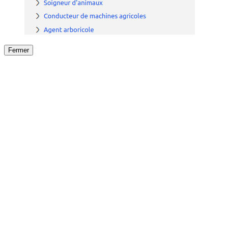
Fermer
Fermer
le détail de l'offre
/
Offre
sur
Offre précéden