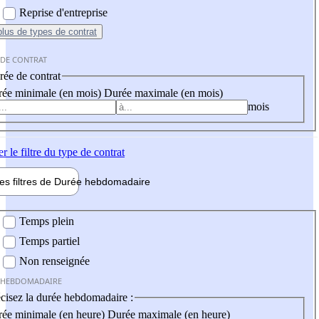
Reprise d'entreprise
plus
de types de contrat
 DE CONTRAT
ée de contrat
ée minimale (en mois)
Durée maximale (en mois)
mois
er
le filtre du type de contrat
les filtres de
Durée hebdo
madaire
 hebdomadaire
Temps plein
Temps partiel
Non renseignée
 HEBDOMADAIRE
cisez la durée hebdomadaire :
ée minimale (en heure)
Durée maximale (en heure)