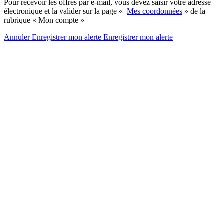
Pour recevoir les offres par e-mail, vous devez saisir votre adresse
électronique et la valider sur la page «
Mes coordonnées
» de la
rubrique « Mon compte »
Annuler
Enregistrer mon alerte
Enregistrer
mon alerte