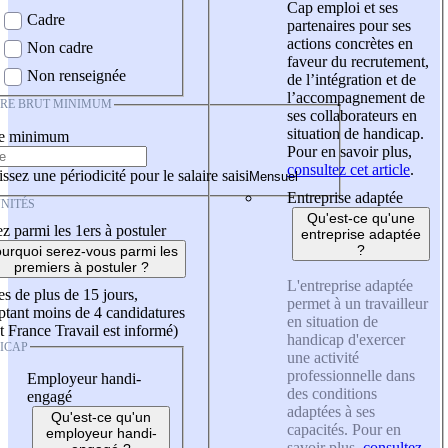
Cap emploi et ses
Cadre
partenaires pour ses
actions concrètes en
Non cadre
faveur du recrutement,
Non renseignée
de l’intégration et de
l’accompagnement de
IRE BRUT MINIMUM
ses collaborateurs en
situation de handicap.
re minimum
Pour en savoir plus,
consultez cet article
.
ssez une périodicité pour le salaire saisi
Entreprise adaptée
NITÉS
Qu'est-ce qu'une
z parmi les 1ers à postuler
entreprise adaptée
?
urquoi serez-vous parmi les
premiers à postuler ?
L'entreprise adaptée
es de plus de 15 jours,
permet à un travailleur
tant moins de 4 candidatures
en situation de
t France Travail est informé)
handicap d'exercer
ICAP
une activité
professionnelle dans
Employeur handi-
des conditions
engagé
adaptées à ses
Qu'est-ce qu'un
capacités. Pour en
employeur handi-
savoir plus,
consultez