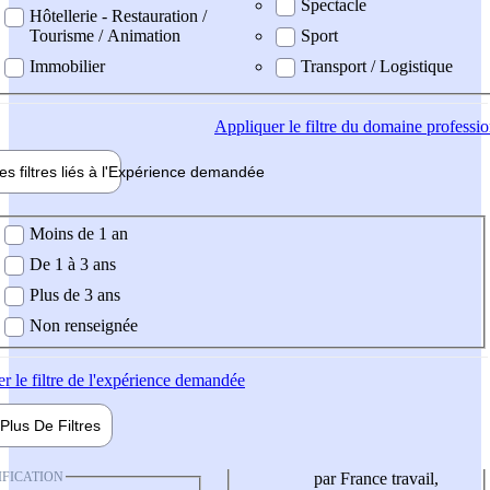
Spectacle
Hôtellerie - Restauration /
Tourisme / Animation
Sport
Immobilier
Transport / Logistique
Appliquer
le filtre du domaine professi
es filtres liés à l'
Expérience
demandée
ience demandée
Moins de 1 an
De 1 à 3 ans
Plus de 3 ans
Non renseignée
er
le filtre de l'expérience demandée
Plus De
Filtres
IFICATION
par France travail,