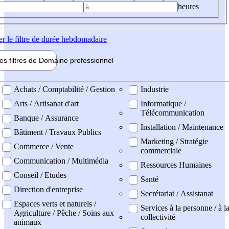
heures
er
le filtre de durée hebdomadaire
les filtres de
Domaine pro
fessionnel
ne professionel
Achats / Comptabilité / Gestion
Industrie
Arts / Artisanat d'art
Informatique /
Télécommunication
Banque / Assurance
Installation / Maintenance
Bâtiment / Travaux Publics
Marketing / Stratégie
Commerce / Vente
commerciale
Communication / Multimédia
Ressources Humaines
Conseil / Etudes
Santé
Direction d'entreprise
Secrétariat / Assistanat
Espaces verts et naturels /
Services à la personne / à l
Agriculture / Pêche / Soins aux
collectivité
animaux