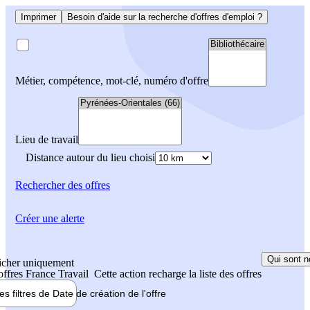
Imprimer
Besoin d'aide sur la recherche d'offres d'emploi ?
Métier, compétence, mot-clé, numéro d'offre
Lieu de travail
Distance autour du lieu choisi
Rechercher
des offres
Créer une alerte
Qui sont n
icher uniquement
 offres France Travail
Cette action recharge la liste des offres
les filtres de
Date de création
de l'offre