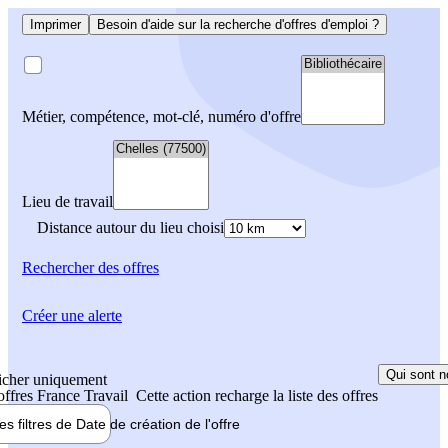
Imprimer
Besoin d'aide sur la recherche d'offres d'emploi ?
Métier, compétence, mot-clé, numéro d'offre
Lieu de travail
Distance autour du lieu choisi
Rechercher
des offres
Créer une alerte
Qui sont n
icher uniquement
 offres France Travail
Cette action recharge la liste des offres
les filtres de
Date de création
de l'offre