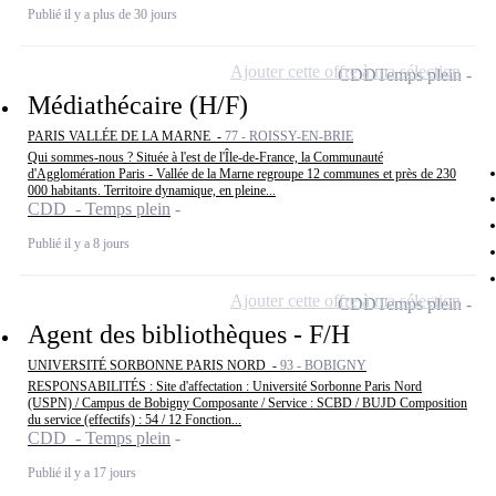
Publié il y a plus de 30 jours
Ajouter cette offre à ma sélection
CDD
Temps plein
Médiathécaire (H/F)
PARIS VALLÉE DE LA MARNE -
77 - ROISSY-EN-BRIE
Qui sommes-nous ? Située à l'est de l'Île-de-France, la Communauté
d'Agglomération Paris - Vallée de la Marne regroupe 12 communes et près de 230
000 habitants. Territoire dynamique, en pleine...
CDD - Temps plein
Publié il y a 8 jours
Ajouter cette offre à ma sélection
CDD
Temps plein
Agent des bibliothèques - F/H
UNIVERSITÉ SORBONNE PARIS NORD -
93 - BOBIGNY
RESPONSABILITÉS : Site d'affectation : Université Sorbonne Paris Nord
(USPN) / Campus de Bobigny Composante / Service : SCBD / BUJD Composition
du service (effectifs) : 54 / 12 Fonction...
CDD - Temps plein
Publié il y a 17 jours