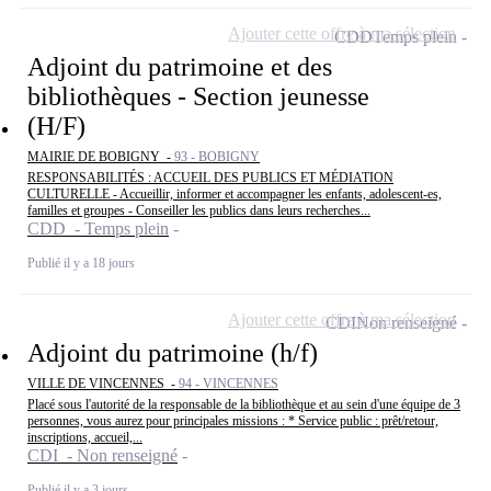
Ajouter cette offre à ma sélection
CDD
Temps plein
Adjoint du patrimoine et des
bibliothèques - Section jeunesse
(H/F)
MAIRIE DE BOBIGNY -
93 - BOBIGNY
RESPONSABILITÉS : ACCUEIL DES PUBLICS ET MÉDIATION
CULTURELLE - Accueillir, informer et accompagner les enfants, adolescent-es,
familles et groupes - Conseiller les publics dans leurs recherches...
CDD - Temps plein
Publié il y a 18 jours
Ajouter cette offre à ma sélection
CDI
Non renseigné
Adjoint du patrimoine (h/f)
VILLE DE VINCENNES -
94 - VINCENNES
Placé sous l'autorité de la responsable de la bibliothèque et au sein d'une équipe de 3
personnes, vous aurez pour principales missions : * Service public : prêt/retour,
inscriptions, accueil,...
CDI - Non renseigné
Publié il y a 3 jours