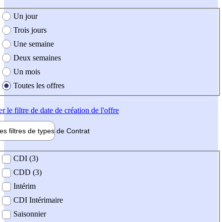
e création de l'offre
Un jour
Trois jours
Une semaine
Deux semaines
Un mois
Toutes les offres
er
le filtre de date de création de l'offre
les filtres de types de
Contrat
de contrat
CDI (3)
CDD (3)
Intérim
CDI Intérimaire
Saisonnier