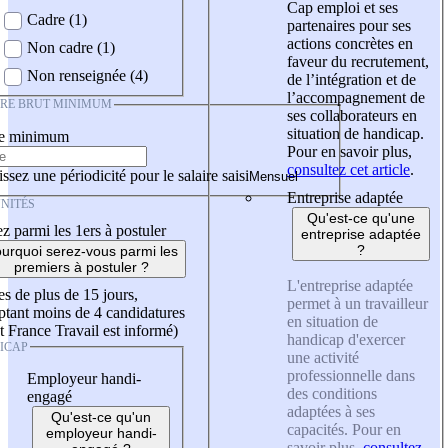
Cap emploi et ses
Cadre (1)
partenaires pour ses
actions concrètes en
Non cadre (1)
faveur du recrutement,
Non renseignée (4)
de l’intégration et de
l’accompagnement de
IRE BRUT MINIMUM
ses collaborateurs en
situation de handicap.
re minimum
Pour en savoir plus,
consultez cet article
.
ssez une périodicité pour le salaire saisi
Entreprise adaptée
NITÉS
Qu'est-ce qu'une
z parmi les 1ers à postuler
entreprise adaptée
?
urquoi serez-vous parmi les
premiers à postuler ?
L'entreprise adaptée
es de plus de 15 jours,
permet à un travailleur
tant moins de 4 candidatures
en situation de
t France Travail est informé)
handicap d'exercer
ICAP
une activité
professionnelle dans
Employeur handi-
des conditions
engagé
adaptées à ses
Qu'est-ce qu'un
capacités. Pour en
employeur handi-
savoir plus,
consultez