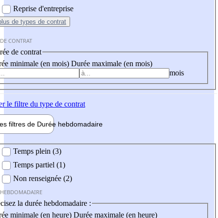
Reprise d'entreprise
plus
de types de contrat
 DE CONTRAT
ée de contrat
ée minimale (en mois)
Durée maximale (en mois)
mois
er
le filtre du type de contrat
les filtres de
Durée hebdo
madaire
 hebdomadaire
Temps plein (3)
Temps partiel (1)
Non renseignée (2)
 HEBDOMADAIRE
cisez la durée hebdomadaire :
ée minimale (en heure)
Durée maximale (en heure)