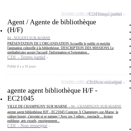
Ajouter cette offre à ma sélection
CDI
Temps partiel
Agent / Agente de bibliothèque
(H/F)
94 - NOGENT-SUR-MARNE
PRÉSENTATION DE L'ORGANISATION Accueillir le public et enrichir
l'animation culturelle à la bibliothèque. DESCRIPTION DES MISSIONS Le
médiathécaire assure l'accueil, l'information et l'orientation...
CDI - Temps partiel
Publié il y a 16 jours
Ajouter cette offre à ma sélection
CDI
Non renseigné
agente agent bibliothèque H/F -
EC21045
VILLE DE CHAMPIGNY SUR MARNE -
94 - CHAMPIGNY-SUR-MARNE
agente agent bibliothèque H/F - EC21045 Contexte À Champigny-sur-Marne, la
culture bouge, s'invente et se partage ! Avec ses 5 piliers : spectacle ... lecture
publique, arts visuels, enseignement...
CDI - Non renseigné