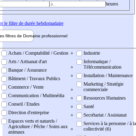
heures
er
le filtre de durée hebdomadaire
les filtres de
Domaine pro
fessionnel
ne professionel
Achats / Comptabilité / Gestion
Industrie
Arts / Artisanat d'art
Informatique /
Télécommunication
Banque / Assurance
Installation / Maintenance
Bâtiment / Travaux Publics
Marketing / Stratégie
Commerce / Vente
commerciale
Communication / Multimédia
Ressources Humaines
Conseil / Etudes
Santé
Direction d'entreprise
Secrétariat / Assistanat
Espaces verts et naturels /
Services à la personne / à l
Agriculture / Pêche / Soins aux
collectivité (6)
animaux