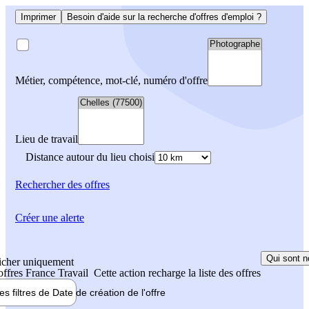
Imprimer
Besoin d'aide sur la recherche d'offres d'emploi ?
Métier, compétence, mot-clé, numéro d'offre
Lieu de travail
Distance autour du lieu choisi
Rechercher
des offres
Créer une alerte
Qui sont n
icher uniquement
 offres France Travail
Cette action recharge la liste des offres
les filtres de
Date de création
de l'offre