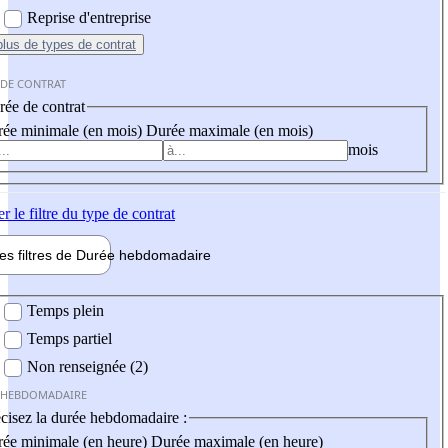
Reprise d'entreprise
plus
de types de contrat
 DE CONTRAT
ée de contrat
ée minimale (en mois)
Durée maximale (en mois)
mois
er
le filtre du type de contrat
les filtres de
Durée hebdo
madaire
 hebdomadaire
Temps plein
Temps partiel
Non renseignée (2)
 HEBDOMADAIRE
cisez la durée hebdomadaire :
ée minimale (en heure)
Durée maximale (en heure)