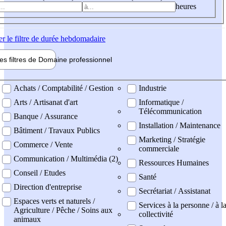
heures
er
le filtre de durée hebdomadaire
les filtres de
Domaine pro
fessionnel
ne professionel
Achats / Comptabilité / Gestion
Industrie
Arts / Artisanat d'art
Informatique /
Télécommunication
Banque / Assurance
Installation / Maintenance
Bâtiment / Travaux Publics
Marketing / Stratégie
Commerce / Vente
commerciale
Communication / Multimédia (2)
Ressources Humaines
Conseil / Etudes
Santé
Direction d'entreprise
Secrétariat / Assistanat
Espaces verts et naturels /
Services à la personne / à l
Agriculture / Pêche / Soins aux
collectivité
animaux