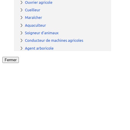
Fermer
Fermer
le détail de l'offre
/
Offre
sur
Offre précéden