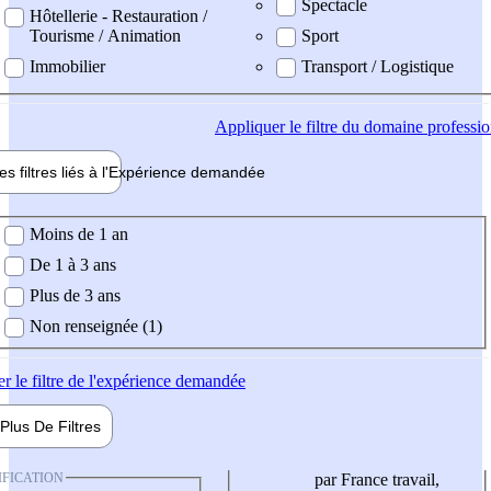
Spectacle
Hôtellerie - Restauration /
Tourisme / Animation
Sport
Immobilier
Transport / Logistique
Appliquer
le filtre du domaine professi
es filtres liés à l'
Expérience
demandée
ience demandée
Moins de 1 an
De 1 à 3 ans
Plus de 3 ans
Non renseignée (1)
er
le filtre de l'expérience demandée
Plus De
Filtres
IFICATION
par France travail,