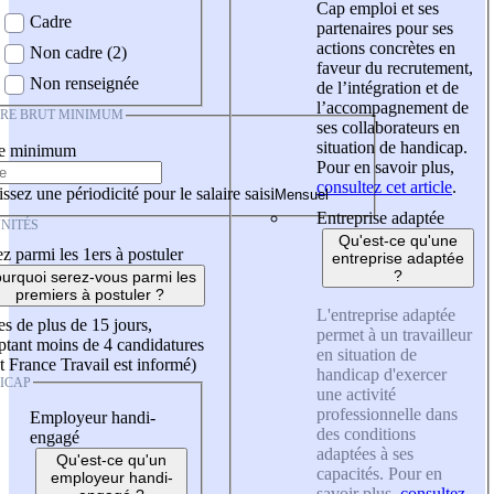
Cap emploi et ses
Cadre
partenaires pour ses
actions concrètes en
Non cadre (2)
faveur du recrutement,
Non renseignée
de l’intégration et de
l’accompagnement de
IRE BRUT MINIMUM
ses collaborateurs en
situation de handicap.
re minimum
Pour en savoir plus,
consultez cet article
.
ssez une périodicité pour le salaire saisi
Entreprise adaptée
NITÉS
Qu'est-ce qu'une
z parmi les 1ers à postuler
entreprise adaptée
?
urquoi serez-vous parmi les
premiers à postuler ?
L'entreprise adaptée
es de plus de 15 jours,
permet à un travailleur
tant moins de 4 candidatures
en situation de
t France Travail est informé)
handicap d'exercer
ICAP
une activité
professionnelle dans
Employeur handi-
des conditions
engagé
adaptées à ses
Qu'est-ce qu'un
capacités. Pour en
employeur handi-
savoir plus,
consultez