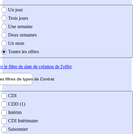
e création de l'offre
Un jour
Trois jours
Une semaine
Deux semaines
Un mois
Toutes les offres
er
le filtre de date de création de l'offre
les filtres de types de
Contrat
de contrat
CDI
CDD (1)
Intérim
CDI Intérimaire
Saisonnier