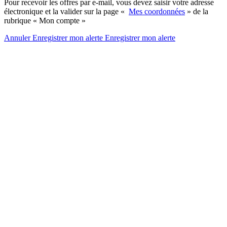
Pour recevoir les offres par e-mail, vous devez saisir votre adresse
électronique et la valider sur la page «
Mes coordonnées
» de la
rubrique « Mon compte »
Annuler
Enregistrer mon alerte
Enregistrer
mon alerte