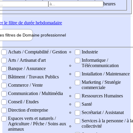
heures
er
le filtre de durée hebdomadaire
les filtres de
Domaine pro
fessionnel
ne professionel
Achats / Comptabilité / Gestion
Industrie
Arts / Artisanat d'art
Informatique /
Télécommunication
Banque / Assurance
Installation / Maintenance
Bâtiment / Travaux Publics
Marketing / Stratégie
Commerce / Vente
commerciale
Communication / Multimédia
Ressources Humaines
Conseil / Etudes
Santé
Direction d'entreprise
Secrétariat / Assistanat
Espaces verts et naturels /
Services à la personne / à l
Agriculture / Pêche / Soins aux
collectivité
animaux