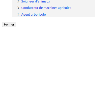
Fermer
Fermer
le détail de l'offre
/
Offre
sur
Offre précéden