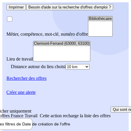
Imprimer
Besoin d'aide sur la recherche d'offres d'emploi ?
Métier, compétence, mot-clé, numéro d'offre
Lieu de travail
Distance autour du lieu choisi
Rechercher
des offres
Créer une alerte
Qui sont n
icher uniquement
 offres France Travail
Cette action recharge la liste des offres
les filtres de
Date de création
de l'offre