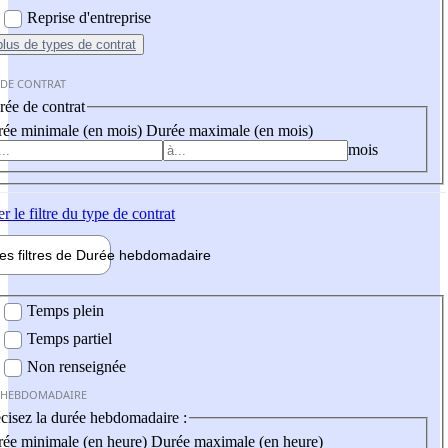
Reprise d'entreprise
plus
de types de contrat
 DE CONTRAT
ée de contrat
ée minimale (en mois)
Durée maximale (en mois)
mois
er
le filtre du type de contrat
les filtres de
Durée hebdo
madaire
 hebdomadaire
Temps plein
Temps partiel
Non renseignée
 HEBDOMADAIRE
cisez la durée hebdomadaire :
ée minimale (en heure)
Durée maximale (en heure)