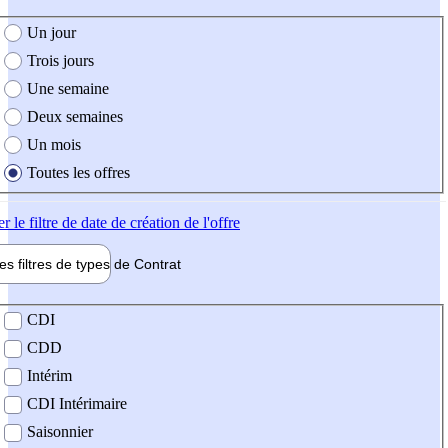
e création de l'offre
Un jour
Trois jours
Une semaine
Deux semaines
Un mois
Toutes les offres
er
le filtre de date de création de l'offre
les filtres de types de
Contrat
de contrat
CDI
CDD
Intérim
CDI Intérimaire
Saisonnier