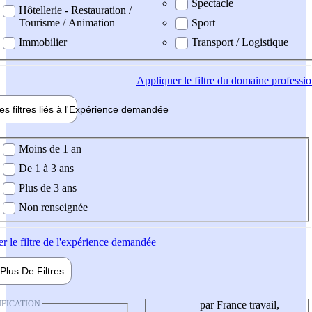
Spectacle
Hôtellerie - Restauration /
Tourisme / Animation
Sport
Immobilier
Transport / Logistique
Appliquer
le filtre du domaine professi
es filtres liés à l'
Expérience
demandée
ience demandée
Moins de 1 an
De 1 à 3 ans
Plus de 3 ans
Non renseignée
er
le filtre de l'expérience demandée
Plus De
Filtres
IFICATION
par France travail,