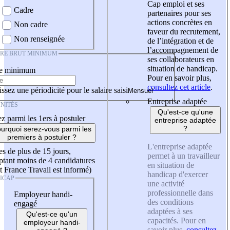
Cap emploi et ses
Cadre
partenaires pour ses
actions concrètes en
Non cadre
faveur du recrutement,
Non renseignée
de l’intégration et de
l’accompagnement de
IRE BRUT MINIMUM
ses collaborateurs en
situation de handicap.
re minimum
Pour en savoir plus,
consultez cet article
.
ssez une périodicité pour le salaire saisi
Entreprise adaptée
NITÉS
Qu'est-ce qu'une
z parmi les 1ers à postuler
entreprise adaptée
?
urquoi serez-vous parmi les
premiers à postuler ?
L'entreprise adaptée
es de plus de 15 jours,
permet à un travailleur
tant moins de 4 candidatures
en situation de
t France Travail est informé)
handicap d'exercer
ICAP
une activité
professionnelle dans
Employeur handi-
des conditions
engagé
adaptées à ses
Qu'est-ce qu'un
capacités. Pour en
employeur handi-
savoir plus,
consultez