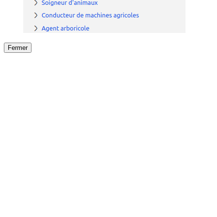
Fermer
Fermer
le détail de l'offre
/
Offre
sur
Offre précéden