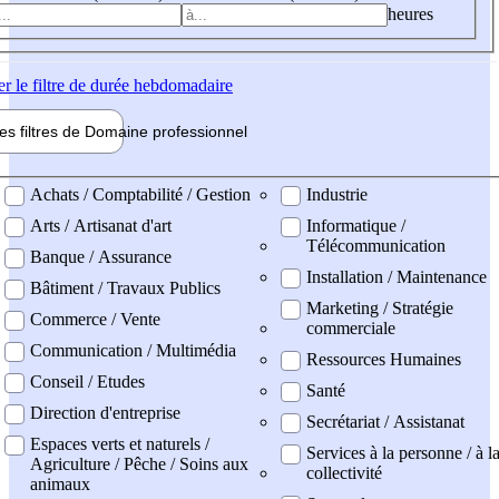
heures
er
le filtre de durée hebdomadaire
les filtres de
Domaine pro
fessionnel
ne professionel
Achats / Comptabilité / Gestion
Industrie
Arts / Artisanat d'art
Informatique /
Télécommunication
Banque / Assurance
Installation / Maintenance
Bâtiment / Travaux Publics
Marketing / Stratégie
Commerce / Vente
commerciale
Communication / Multimédia
Ressources Humaines
Conseil / Etudes
Santé
Direction d'entreprise
Secrétariat / Assistanat
Espaces verts et naturels /
Services à la personne / à l
Agriculture / Pêche / Soins aux
collectivité
animaux