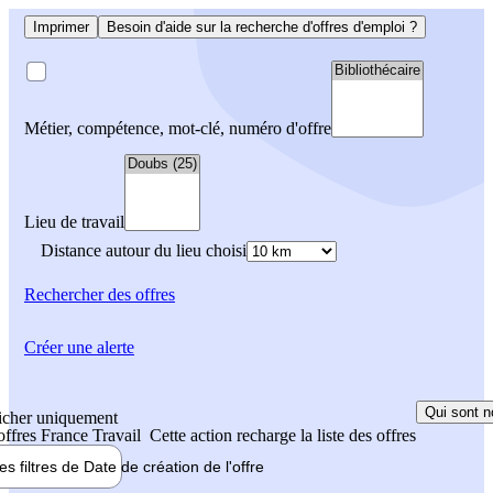
Imprimer
Besoin d'aide sur la recherche d'offres d'emploi ?
Métier, compétence, mot-clé, numéro d'offre
Lieu de travail
Distance autour du lieu choisi
Rechercher
des offres
Créer une alerte
Qui sont n
icher uniquement
 offres France Travail
Cette action recharge la liste des offres
les filtres de
Date de création
de l'offre