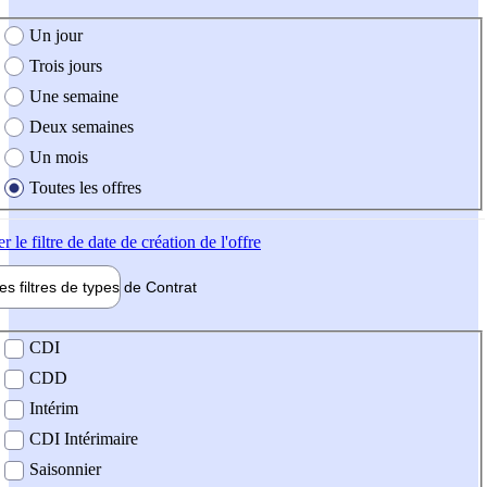
e création de l'offre
Un jour
Trois jours
Une semaine
Deux semaines
Un mois
Toutes les offres
er
le filtre de date de création de l'offre
les filtres de types de
Contrat
de contrat
CDI
CDD
Intérim
CDI Intérimaire
Saisonnier