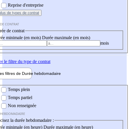
Reprise d'entreprise
plus
de types de contrat
 DE CONTRAT
ée de contrat
ée minimale (en mois)
Durée maximale (en mois)
mois
er
le filtre du type de contrat
les filtres de
Durée hebdo
madaire
 hebdomadaire
Temps plein
Temps partiel
Non renseignée
 HEBDOMADAIRE
cisez la durée hebdomadaire :
ée minimale (en heure)
Durée maximale (en heure)