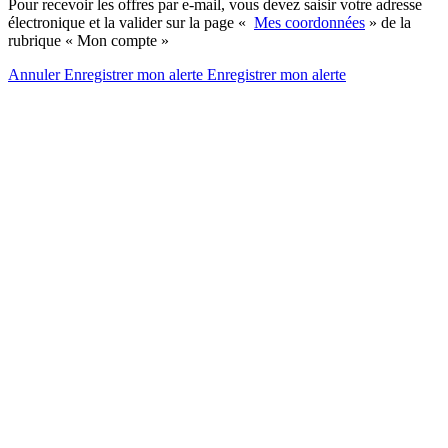
Pour recevoir les offres par e-mail, vous devez saisir votre adresse
électronique et la valider sur la page «
Mes coordonnées
» de la
rubrique « Mon compte »
Annuler
Enregistrer mon alerte
Enregistrer
mon alerte