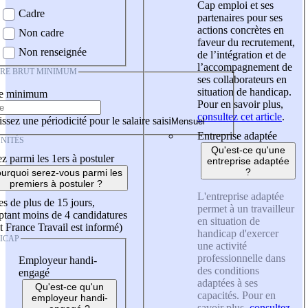
Cap emploi et ses
Cadre
partenaires pour ses
actions concrètes en
Non cadre
faveur du recrutement,
Non renseignée
de l’intégration et de
l’accompagnement de
IRE BRUT MINIMUM
ses collaborateurs en
situation de handicap.
re minimum
Pour en savoir plus,
consultez cet article
.
ssez une périodicité pour le salaire saisi
Entreprise adaptée
NITÉS
Qu'est-ce qu'une
z parmi les 1ers à postuler
entreprise adaptée
?
urquoi serez-vous parmi les
premiers à postuler ?
L'entreprise adaptée
es de plus de 15 jours,
permet à un travailleur
tant moins de 4 candidatures
en situation de
t France Travail est informé)
handicap d'exercer
ICAP
une activité
professionnelle dans
Employeur handi-
des conditions
engagé
adaptées à ses
Qu'est-ce qu'un
capacités. Pour en
employeur handi-
savoir plus,
consultez