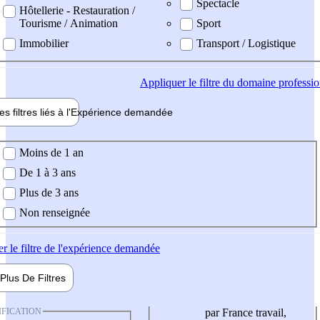
Spectacle
Hôtellerie - Restauration /
Tourisme / Animation
Sport
Immobilier
Transport / Logistique
Appliquer
le filtre du domaine professi
es filtres liés à l'
Expérience
demandée
ience demandée
Moins de 1 an
De 1 à 3 ans
Plus de 3 ans
Non renseignée
er
le filtre de l'expérience demandée
Plus De
Filtres
IFICATION
par France travail,