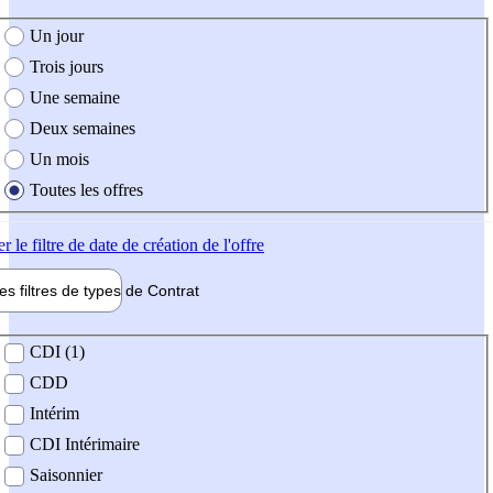
e création de l'offre
Un jour
Trois jours
Une semaine
Deux semaines
Un mois
Toutes les offres
er
le filtre de date de création de l'offre
les filtres de types de
Contrat
de contrat
CDI (1)
CDD
Intérim
CDI Intérimaire
Saisonnier