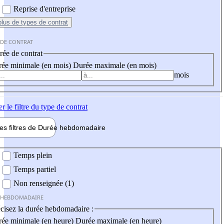
Reprise d'entreprise
plus
de types de contrat
 DE CONTRAT
ée de contrat
ée minimale (en mois)
Durée maximale (en mois)
mois
er
le filtre du type de contrat
les filtres de
Durée hebdo
madaire
 hebdomadaire
Temps plein
Temps partiel
Non renseignée (1)
 HEBDOMADAIRE
cisez la durée hebdomadaire :
ée minimale (en heure)
Durée maximale (en heure)