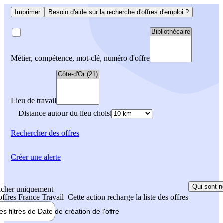
Imprimer
Besoin d'aide sur la recherche d'offres d'emploi ?
Métier, compétence, mot-clé, numéro d'offre
Lieu de travail
Distance autour du lieu choisi
Rechercher
des offres
Créer une alerte
Qui sont n
icher uniquement
 offres France Travail
Cette action recharge la liste des offres
les filtres de
Date de création
de l'offre