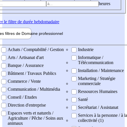
heures
er
le filtre de durée hebdomadaire
les filtres de
Domaine pro
fessionnel
ne professionel
Achats / Comptabilité / Gestion
Industrie
Arts / Artisanat d'art
Informatique /
Télécommunication
Banque / Assurance
Installation / Maintenance
Bâtiment / Travaux Publics
Marketing / Stratégie
Commerce / Vente
commerciale
Communication / Multimédia
Ressources Humaines
Conseil / Etudes
Santé
Direction d'entreprise
Secrétariat / Assistanat
Espaces verts et naturels /
Services à la personne / à l
Agriculture / Pêche / Soins aux
collectivité (1)
animaux