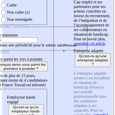
Cap emploi et ses
Cadre
partenaires pour ses
actions concrètes en
Non cadre (1)
faveur du recrutement,
Non renseignée
de l’intégration et de
l’accompagnement de
IRE BRUT MINIMUM
ses collaborateurs en
situation de handicap.
re minimum
Pour en savoir plus,
consultez cet article
.
ssez une périodicité pour le salaire saisi
Entreprise adaptée
NITÉS
Qu'est-ce qu'une
z parmi les 1ers à postuler
entreprise adaptée
?
urquoi serez-vous parmi les
premiers à postuler ?
L'entreprise adaptée
es de plus de 15 jours,
permet à un travailleur
tant moins de 4 candidatures
en situation de
t France Travail est informé)
handicap d'exercer
ICAP
une activité
professionnelle dans
Employeur handi-
des conditions
engagé
adaptées à ses
Qu'est-ce qu'un
capacités. Pour en
employeur handi-
savoir plus,
consultez