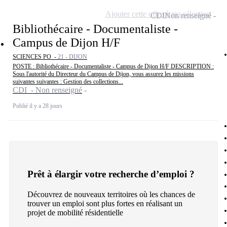
Ajouter cette offre à ma sélection
CDI
Non renseigné
Bibliothécaire - Documentaliste -
Campus de Dijon H/F
SCIENCES PO -
21 - DIJON
POSTE : Bibliothécaire - Documentaliste - Campus de Dijon H/F DESCRIPTION :
Sous l'autorité du Directeur du Campus de Dijon, vous assurez les missions
suivantes suivantes : Gestion des collections...
CDI - Non renseigné
Publié il y a 28 jours
Prêt à élargir votre recherche d’emploi ?
Découvrez de nouveaux territoires où les chances de
trouver un emploi sont plus fortes en réalisant un
projet de mobilité résidentielle