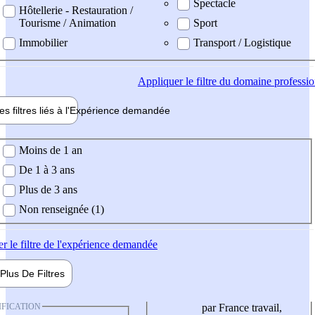
Spectacle
Hôtellerie - Restauration /
Tourisme / Animation
Sport
Immobilier
Transport / Logistique
Appliquer
le filtre du domaine professi
es filtres liés à l'
Expérience
demandée
ience demandée
Moins de 1 an
De 1 à 3 ans
Plus de 3 ans
Non renseignée (1)
er
le filtre de l'expérience demandée
Plus De
Filtres
IFICATION
par France travail,