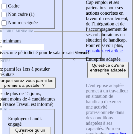
Cap emploi et ses
Cadre
partenaires pour ses
actions concrètes en
Non cadre (1)
faveur du recrutement,
Non renseignée
de l’intégration et de
l’accompagnement de
IRE BRUT MINIMUM
ses collaborateurs en
situation de handicap.
re minimum
Pour en savoir plus,
consultez cet article
.
ssez une périodicité pour le salaire saisi
Entreprise adaptée
NITÉS
Qu'est-ce qu'une
z parmi les 1ers à postuler
entreprise adaptée
résultats
?
urquoi serez-vous parmi les
L'entreprise adaptée
premiers à postuler ?
permet à un travailleur
es de plus de 15 jours,
en situation de
tant moins de 4 candidatures
handicap d'exercer
t France Travail est informé)
une activité
ICAP
professionnelle dans
des conditions
Employeur handi-
adaptées à ses
engagé
capacités. Pour en
Qu'est-ce qu'un
savoir plus,
consultez