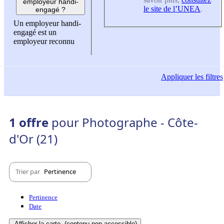
employeur handi-
le site de l’UNEA
.
engagé ?
Un employeur handi-
engagé est un
employeur reconnu
Appliquer
les filtres
1 offre
pour Photographe - Côte-
d'Or (21)
Trier par
Pertinence
Pertinence
Date
Afficher la carte
(contenu non-accessible)