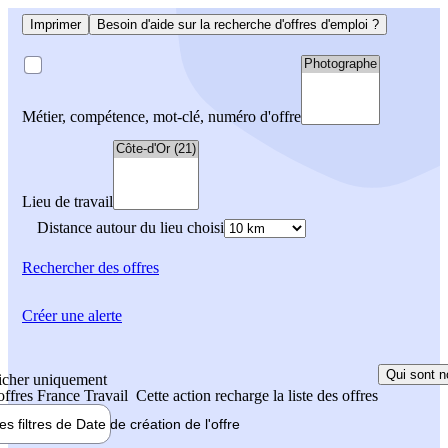
Imprimer
Besoin d'aide sur la recherche d'offres d'emploi ?
Métier, compétence, mot-clé, numéro d'offre
Lieu de travail
Distance autour du lieu choisi
Rechercher
des offres
Créer une alerte
Qui sont n
icher uniquement
 offres France Travail
Cette action recharge la liste des offres
les filtres de
Date de création
de l'offre