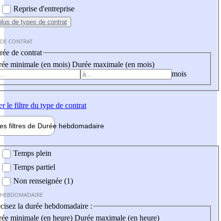
Reprise d'entreprise
plus
de types de contrat
 DE CONTRAT
ée de contrat
ée minimale (en mois)
Durée maximale (en mois)
mois
er
le filtre du type de contrat
les filtres de
Durée hebdo
madaire
 hebdomadaire
Temps plein
Temps partiel
Non renseignée (1)
 HEBDOMADAIRE
cisez la durée hebdomadaire :
ée minimale (en heure)
Durée maximale (en heure)