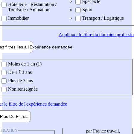
Spectacle
Hôtellerie - Restauration /
Tourisme / Animation
Sport
Immobilier
Transport / Logistique
Appliquer
le filtre du domaine professi
es filtres liés à l'
Expérience
demandée
ience demandée
Moins de 1 an (1)
De 1 à 3 ans
Plus de 3 ans
Non renseignée
er
le filtre de l'expérience demandée
Plus De
Filtres
IFICATION
par France travail,