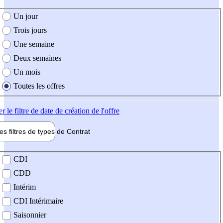
e création de l'offre
Un jour
Trois jours
Une semaine
Deux semaines
Un mois
Toutes les offres
er
le filtre de date de création de l'offre
les filtres de types de
Contrat
de contrat
CDI
CDD
Intérim
CDI Intérimaire
Saisonnier