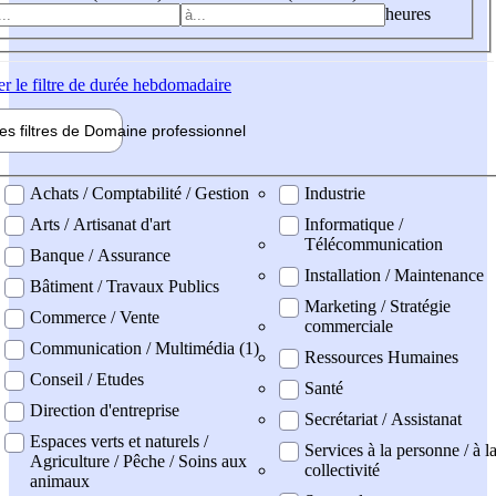
heures
er
le filtre de durée hebdomadaire
les filtres de
Domaine pro
fessionnel
ne professionel
Achats / Comptabilité / Gestion
Industrie
Arts / Artisanat d'art
Informatique /
Télécommunication
Banque / Assurance
Installation / Maintenance
Bâtiment / Travaux Publics
Marketing / Stratégie
Commerce / Vente
commerciale
Communication / Multimédia (1)
Ressources Humaines
Conseil / Etudes
Santé
Direction d'entreprise
Secrétariat / Assistanat
Espaces verts et naturels /
Services à la personne / à l
Agriculture / Pêche / Soins aux
collectivité
animaux