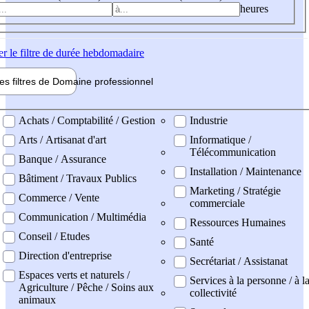
heures
er
le filtre de durée hebdomadaire
les filtres de
Domaine pro
fessionnel
ne professionel
Achats / Comptabilité / Gestion
Industrie
Arts / Artisanat d'art
Informatique /
Télécommunication
Banque / Assurance
Installation / Maintenance
Bâtiment / Travaux Publics
Marketing / Stratégie
Commerce / Vente
commerciale
Communication / Multimédia
Ressources Humaines
Conseil / Etudes
Santé
Direction d'entreprise
Secrétariat / Assistanat
Espaces verts et naturels /
Services à la personne / à l
Agriculture / Pêche / Soins aux
collectivité
animaux