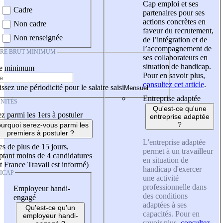
Cap emploi et ses
Cadre
partenaires pour ses
actions concrètes en
Non cadre
faveur du recrutement,
Non renseignée
de l’intégration et de
l’accompagnement de
IRE BRUT MINIMUM
ses collaborateurs en
situation de handicap.
re minimum
Pour en savoir plus,
consultez cet article
.
ssez une périodicité pour le salaire saisi
Entreprise adaptée
NITÉS
Qu'est-ce qu'une
z parmi les 1ers à postuler
entreprise adaptée
?
urquoi serez-vous parmi les
premiers à postuler ?
L'entreprise adaptée
es de plus de 15 jours,
permet à un travailleur
tant moins de 4 candidatures
en situation de
t France Travail est informé)
handicap d'exercer
ICAP
une activité
professionnelle dans
Employeur handi-
des conditions
engagé
adaptées à ses
Qu'est-ce qu'un
capacités. Pour en
employeur handi-
savoir plus,
consultez