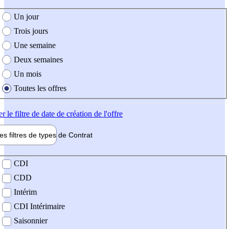
e création de l'offre
Un jour
Trois jours
Une semaine
Deux semaines
Un mois
Toutes les offres
er
le filtre de date de création de l'offre
les filtres de types de
Contrat
de contrat
CDI
CDD
Intérim
CDI Intérimaire
Saisonnier