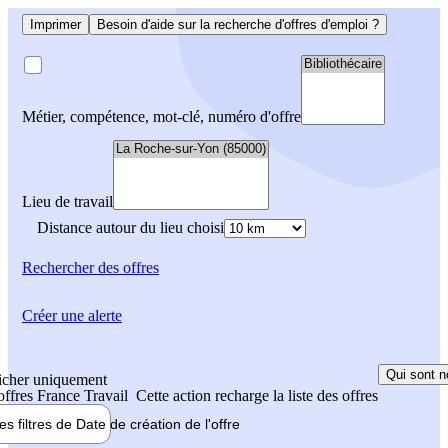
Imprimer
Besoin d'aide sur la recherche d'offres d'emploi ?
Métier, compétence, mot-clé, numéro d'offre
Lieu de travail
Distance autour du lieu choisi
Rechercher
des offres
Créer une alerte
Qui sont n
icher uniquement
 offres France Travail
Cette action recharge la liste des offres
les filtres de
Date de création
de l'offre