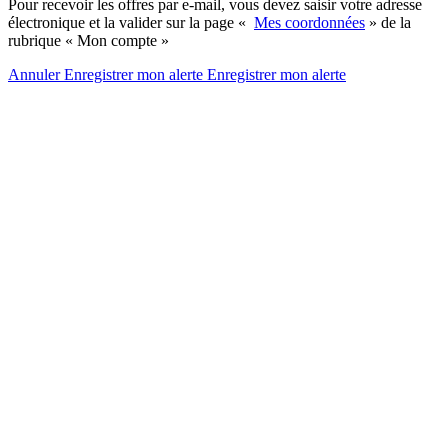
Pour recevoir les offres par e-mail, vous devez saisir votre adresse
électronique et la valider sur la page «
Mes coordonnées
» de la
rubrique « Mon compte »
Annuler
Enregistrer mon alerte
Enregistrer
mon alerte