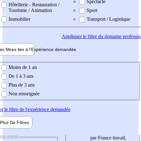
Spectacle
Hôtellerie - Restauration /
Tourisme / Animation
Sport
Immobilier
Transport / Logistique
Appliquer
le filtre du domaine professi
es filtres liés à l'
Expérience
demandée
ience demandée
Moins de 1 an
De 1 à 3 ans
Plus de 3 ans
Non renseignée
er
le filtre de l'expérience demandée
Plus De
Filtres
IFICATION
par France travail,