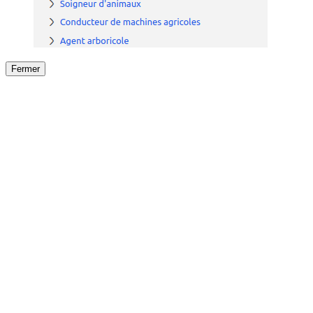
Fermer
Fermer
le détail de l'offre
/
Offre
sur
Offre précéden