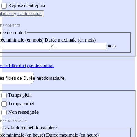
Reprise d'entreprise
plus
de types de contrat
 DE CONTRAT
ée de contrat
ée minimale (en mois)
Durée maximale (en mois)
mois
er
le filtre du type de contrat
les filtres de
Durée hebdo
madaire
 hebdomadaire
Temps plein
Temps partiel
Non renseignée
 HEBDOMADAIRE
cisez la durée hebdomadaire :
ée minimale (en heure)
Durée maximale (en heure)