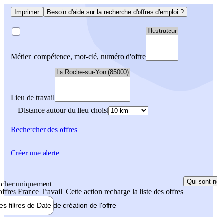
Imprimer
Besoin d'aide sur la recherche d'offres d'emploi ?
Métier, compétence, mot-clé, numéro d'offre
Lieu de travail
Distance autour du lieu choisi
Rechercher
des offres
Créer une alerte
Qui sont n
icher uniquement
 offres France Travail
Cette action recharge la liste des offres
les filtres de
Date de création
de l'offre