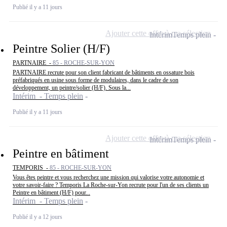
Publié il y a 11 jours
Ajouter cette offre à ma sélection
Intérim
Temps plein
Peintre Solier (H/F)
PARTNAIRE -
85 - ROCHE-SUR-YON
PARTNAIRE recrute pour son client fabricant de bâtiments en ossature bois
préfabriqués en usine sous forme de modulaires, dans le cadre de son
développement, un peintre/solier (H/F). Sous la...
Intérim - Temps plein
Publié il y a 11 jours
Ajouter cette offre à ma sélection
Intérim
Temps plein
Peintre en bâtiment
TEMPORIS -
85 - ROCHE-SUR-YON
Vous êtes peintre et vous recherchez une mission qui valorise votre autonomie et
votre savoir-faire ? Temporis La Roche-sur-Yon recrute pour l'un de ses clients un
Peintre en bâtiment (H/F) pour...
Intérim - Temps plein
Publié il y a 12 jours