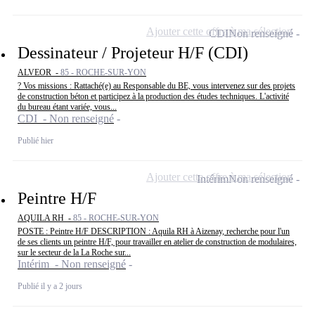
Ajouter cette offre à ma sélection
CDI
Non renseigné
Dessinateur / Projeteur H/F (CDI)
ALVEOR -
85 - ROCHE-SUR-YON
? Vos missions : Rattaché(e) au Responsable du BE, vous intervenez sur des projets
de construction béton et participez à la production des études techniques. L'activité
du bureau étant variée, vous...
CDI - Non renseigné
Publié hier
Ajouter cette offre à ma sélection
Intérim
Non renseigné
Peintre H/F
AQUILA RH -
85 - ROCHE-SUR-YON
POSTE : Peintre H/F DESCRIPTION : Aquila RH à Aizenay, recherche pour l'un
de ses clients un peintre H/F, pour travailler en atelier de construction de modulaires,
sur le secteur de la La Roche sur...
Intérim - Non renseigné
Publié il y a 2 jours