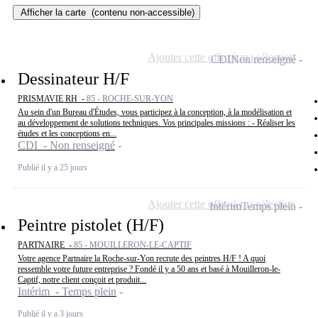
Afficher la carte
(contenu non-accessible)
Ajouter cette offre à ma sélection
CDI
Non renseigné
Dessinateur H/F
PRISMAVIE RH -
85 - ROCHE-SUR-YON
Au sein d'un Bureau d'Études, vous participez à la conception, à la modélisation et
au développement de solutions techniques. Vos principales missions : - Réaliser les
études et les conceptions en...
CDI - Non renseigné
Publié il y a 25 jours
Ajouter cette offre à ma sélection
Intérim
Temps plein
Peintre pistolet (H/F)
PARTNAIRE -
85 - MOUILLERON-LE-CAPTIF
Votre agence Partnaire la Roche-sur-Yon recrute des peintres H/F ! A quoi
ressemble votre future entreprise ? Fondé il y a 50 ans et basé à Mouilleron-le-
Captif, notre client conçoit et produit...
Intérim - Temps plein
Publié il y a 3 jours