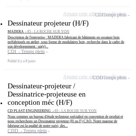
Ajouter cette offre à ma sélection
CDI
Temps plein
Dessinateur projeteur (H/F)
MADERA -
85 - LA ROCHE SUR YON
Description de l'entreprise : MADERA fabricant de bâtiments en ossature bois
préfabriqués en atelier, sous forme de modulaires bois, recherche dans le cadre de
son développement : un(e)...
CDI - Temps plein
Publié il y a 8 jours
Ajouter cette offre à ma sélection
CDD
Temps plein
Dessinateur-projeteur /
Dessinatrice-projeteuse en
conception méc (H/F)
CD PLAST ENGINEERING -
85 - LA ROCHE SUR YON
Nous sommes un bureau d'étude technique spécialisé en conception de produit et
nous recherchons un Dessinateur projeteur (H ou F) CAO. Notre marque de
fabrique est la qualité de notre suivi, des...
CDD - Temps plein