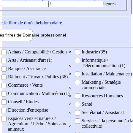
heures
er
le filtre de durée hebdomadaire
les filtres de
Domaine pro
fessionnel
ne professionel
Achats / Comptabilité / Gestion
Industrie (35)
Arts / Artisanat d'art (1)
Informatique /
Télécommunication (1)
Banque / Assurance
Installation / Maintenance (
Bâtiment / Travaux Publics (36)
Marketing / Stratégie
Commerce / Vente
commerciale
Communication / Multimédia (1)
Ressources Humaines
Conseil / Etudes
Santé
Direction d'entreprise
Secrétariat / Assistanat
Espaces verts et naturels /
Services à la personne / à l
Agriculture / Pêche / Soins aux
collectivité
animaux