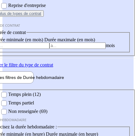
Reprise d'entreprise
plus
de types de contrat
 DE CONTRAT
ée de contrat
ée minimale (en mois)
Durée maximale (en mois)
mois
er
le filtre du type de contrat
les filtres de
Durée hebdo
madaire
 hebdomadaire
Temps plein (12)
Temps partiel
Non renseignée (69)
 HEBDOMADAIRE
cisez la durée hebdomadaire :
ée minimale (en heure)
Durée maximale (en heure)