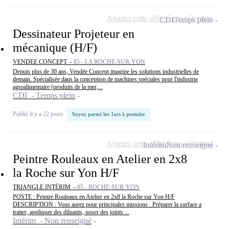
Ajouter cette offre à ma sélection
CDI
Temps plein
Dessinateur Projeteur en
mécanique (H/F)
VENDEE CONCEPT -
85 - LA ROCHE-SUR-YON
Depuis plus de 30 ans, Vendée Concept imagine les solutions industrielles de
demain. Spécialisée dans la conception de machines spéciales pour l'industrie
agroalimentaire (produits de la mer,...
CDI - Temps plein
Publié il y a 22 jours
Soyez parmi les 1ers à postuler
Ajouter cette offre à ma sélection
Intérim
Non renseigné
Peintre Rouleaux en Atelier en 2x8
la Roche sur Yon H/F
TRIANGLE INTÉRIM -
85 - ROCHE-SUR-YON
POSTE : Peintre Rouleaux en Atelier en 2x8 la Roche sur Yon H/F
DESCRIPTION : Vous aurez pour principales missions : Préparer la surface a
traiter, appliquer des diluants, poser des joints ...
Intérim - Non renseigné