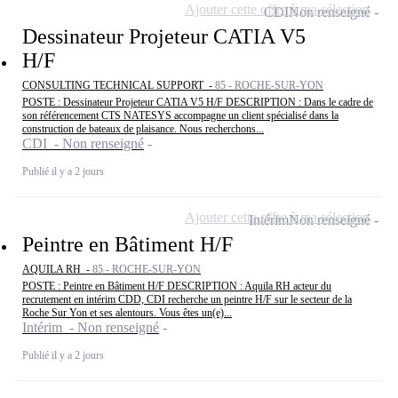
Ajouter cette offre à ma sélection
CDI
Non renseigné
Dessinateur Projeteur CATIA V5
H/F
CONSULTING TECHNICAL SUPPORT -
85 - ROCHE-SUR-YON
POSTE : Dessinateur Projeteur CATIA V5 H/F DESCRIPTION : Dans le cadre de
son référencement CTS NATESYS accompagne un client spécialisé dans la
construction de bateaux de plaisance. Nous recherchons...
CDI - Non renseigné
Publié il y a 2 jours
Ajouter cette offre à ma sélection
Intérim
Non renseigné
Peintre en Bâtiment H/F
AQUILA RH -
85 - ROCHE-SUR-YON
POSTE : Peintre en Bâtiment H/F DESCRIPTION : Aquila RH acteur du
recrutement en intérim CDD, CDI recherche un peintre H/F sur le secteur de la
Roche Sur Yon et ses alentours. Vous êtes un(e)...
Intérim - Non renseigné
Publié il y a 2 jours