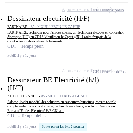
Ajouter cette offre à ma sélection
CDI
Temps plein
Dessinateur électricité (H/F)
PARTNAIRE -
85 - MOUILLERON-LE-CAPTIF
PARTNAIRE, recherche pour l'un des clients, un Technicien d'études en conception
électrique (H/F) en CDI à Mouilleron-le-Captif (85). Leader français de la
construction industrialisée de bâtiments,...
CDI - Temps plein
Publié il y a 12 jours
Ajouter cette offre à ma sélection
CDI
Temps plein
Dessinateur BE Electricité (h/f)
(H/F)
ADECCO FRANCE -
85 - MOUILLERON-LE-CAPTIF
Adecco, leader mondial des solutions en ressources humaines, recrute pour le
compte leader dans son domaine, de l'un de ses clients, son futur Dessinateur
Bureau d'Etudes Electricité H/F CDI à...
CDI - Temps plein
Publié il y a 17 jours
Soyez parmi les 1ers à postuler