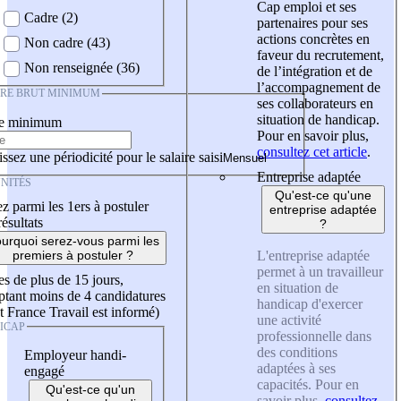
Cap emploi et ses
Cadre (2)
partenaires pour ses
actions concrètes en
Non cadre (43)
faveur du recrutement,
Non renseignée (36)
de l’intégration et de
l’accompagnement de
IRE BRUT MINIMUM
ses collaborateurs en
situation de handicap.
re minimum
Pour en savoir plus,
consultez cet article
.
ssez une périodicité pour le salaire saisi
Entreprise adaptée
NITÉS
Qu'est-ce qu'une
z parmi les 1ers à postuler
entreprise adaptée
résultats
?
urquoi serez-vous parmi les
L'entreprise adaptée
premiers à postuler ?
permet à un travailleur
es de plus de 15 jours,
en situation de
tant moins de 4 candidatures
handicap d'exercer
t France Travail est informé)
une activité
ICAP
professionnelle dans
des conditions
Employeur handi-
adaptées à ses
engagé
capacités. Pour en
Qu'est-ce qu'un
savoir plus,
consultez