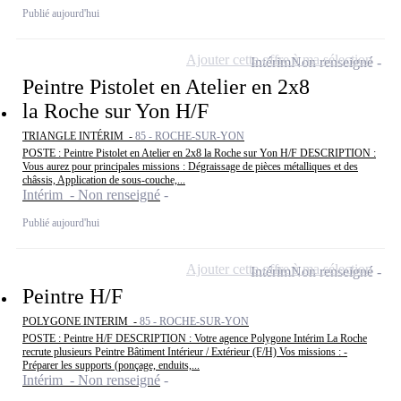
Publié aujourd'hui
Ajouter cette offre à ma sélection
Intérim
Non renseigné
Peintre Pistolet en Atelier en 2x8
la Roche sur Yon H/F
TRIANGLE INTÉRIM -
85 - ROCHE-SUR-YON
POSTE : Peintre Pistolet en Atelier en 2x8 la Roche sur Yon H/F DESCRIPTION :
Vous aurez pour principales missions : Dégraissage de pièces métalliques et des
châssis, Application de sous-couche,...
Intérim - Non renseigné
Publié aujourd'hui
Ajouter cette offre à ma sélection
Intérim
Non renseigné
Peintre H/F
POLYGONE INTERIM -
85 - ROCHE-SUR-YON
POSTE : Peintre H/F DESCRIPTION : Votre agence Polygone Intérim La Roche
recrute plusieurs Peintre Bâtiment Intérieur / Extérieur (F/H) Vos missions : -
Préparer les supports (ponçage, enduits,...
Intérim - Non renseigné