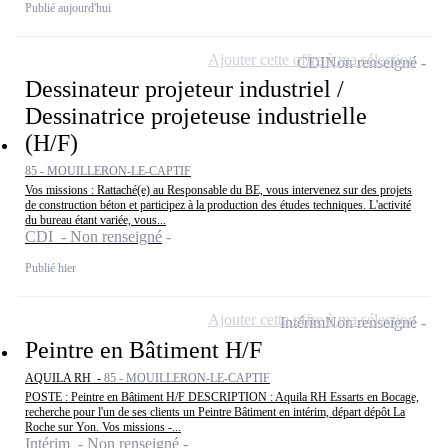
Publié aujourd'hui
Ajouter cette offre à ma sélection
CDI
Non renseigné
Dessinateur projeteur industriel /
Dessinatrice projeteuse industrielle
(H/F)
85 - MOUILLERON-LE-CAPTIF
Vos missions : Rattaché(e) au Responsable du BE, vous intervenez sur des projets
de construction béton et participez à la production des études techniques. L'activité
du bureau étant variée, vous...
CDI - Non renseigné
Publié hier
Ajouter cette offre à ma sélection
Intérim
Non renseigné
Peintre en Bâtiment H/F
AQUILA RH -
85 - MOUILLERON-LE-CAPTIF
POSTE : Peintre en Bâtiment H/F DESCRIPTION : Aquila RH Essarts en Bocage,
recherche pour l'un de ses clients un Peintre Bâtiment en intérim, départ dépôt La
Roche sur Yon. Vos missions -...
Intérim - Non renseigné