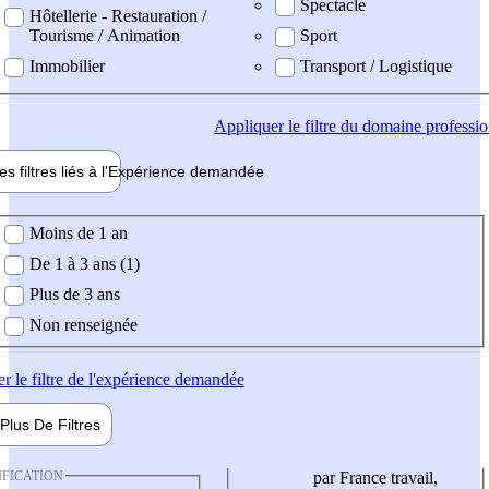
Spectacle
Hôtellerie - Restauration /
Tourisme / Animation
Sport
Immobilier
Transport / Logistique
Appliquer
le filtre du domaine professi
es filtres liés à l'
Expérience
demandée
ience demandée
Moins de 1 an
De 1 à 3 ans (1)
Plus de 3 ans
Non renseignée
er
le filtre de l'expérience demandée
Plus De
Filtres
IFICATION
par France travail,