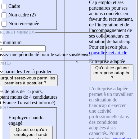
Cap emploi et ses
Cadre
partenaires pour ses
actions concrètes en
Non cadre (2)
faveur du recrutement,
Non renseignée
de l’intégration et de
l’accompagnement de
IRE BRUT MINIMUM
ses collaborateurs en
situation de handicap.
re minimum
Pour en savoir plus,
consultez cet article
.
ssez une périodicité pour le salaire saisi
Entreprise adaptée
NITÉS
Qu'est-ce qu'une
z parmi les 1ers à postuler
entreprise adaptée
?
urquoi serez-vous parmi les
premiers à postuler ?
L'entreprise adaptée
es de plus de 15 jours,
permet à un travailleur
tant moins de 4 candidatures
en situation de
t France Travail est informé)
handicap d'exercer
ICAP
une activité
professionnelle dans
Employeur handi-
des conditions
engagé
adaptées à ses
Qu'est-ce qu'un
capacités. Pour en
employeur handi-
savoir plus,
consultez