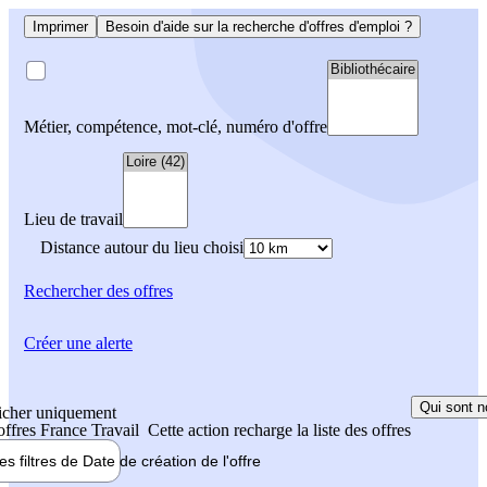
Imprimer
Besoin d'aide sur la recherche d'offres d'emploi ?
Métier, compétence, mot-clé, numéro d'offre
Lieu de travail
Distance autour du lieu choisi
Rechercher
des offres
Créer une alerte
Qui sont n
icher uniquement
 offres France Travail
Cette action recharge la liste des offres
les filtres de
Date de création
de l'offre