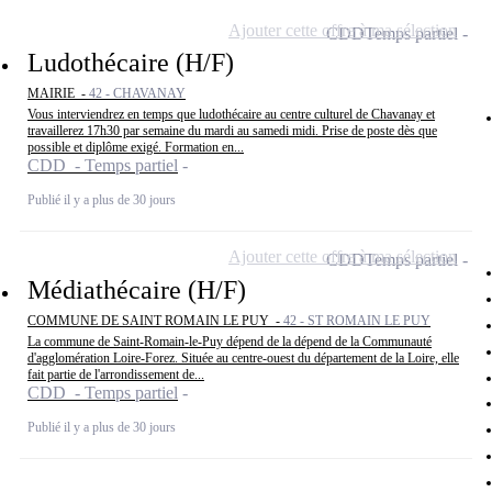
Ajouter cette offre à ma sélection
CDD
Temps partiel
Ludothécaire (H/F)
MAIRIE -
42 - CHAVANAY
Vous interviendrez en temps que ludothécaire au centre culturel de Chavanay et
travaillerez 17h30 par semaine du mardi au samedi midi. Prise de poste dès que
possible et diplôme exigé. Formation en...
CDD - Temps partiel
Publié il y a plus de 30 jours
Ajouter cette offre à ma sélection
CDD
Temps partiel
Médiathécaire (H/F)
COMMUNE DE SAINT ROMAIN LE PUY -
42 - ST ROMAIN LE PUY
La commune de Saint-Romain-le-Puy dépend de la dépend de la Communauté
d'agglomération Loire-Forez. Située au centre-ouest du département de la Loire, elle
fait partie de l'arrondissement de...
CDD - Temps partiel
Publié il y a plus de 30 jours