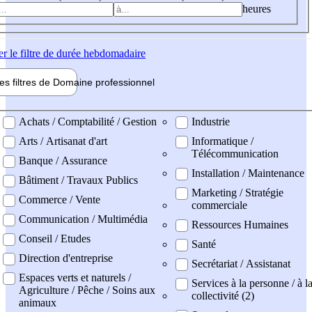
heures
er
le filtre de durée hebdomadaire
les filtres de
Domaine pro
fessionnel
ne professionel
Achats / Comptabilité / Gestion
Industrie
Arts / Artisanat d'art
Informatique /
Télécommunication
Banque / Assurance
Installation / Maintenance
Bâtiment / Travaux Publics
Marketing / Stratégie
Commerce / Vente
commerciale
Communication / Multimédia
Ressources Humaines
Conseil / Etudes
Santé
Direction d'entreprise
Secrétariat / Assistanat
Espaces verts et naturels /
Services à la personne / à l
Agriculture / Pêche / Soins aux
collectivité (2)
animaux