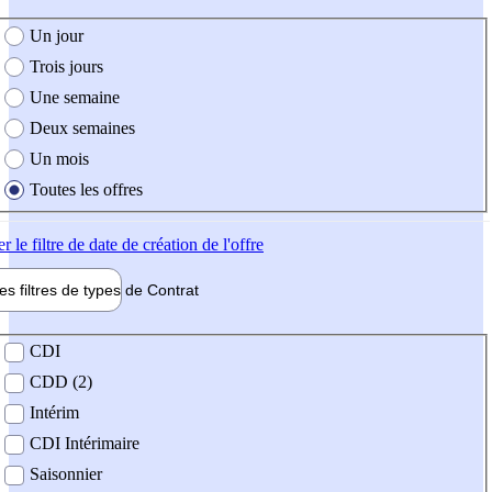
e création de l'offre
Un jour
Trois jours
Une semaine
Deux semaines
Un mois
Toutes les offres
er
le filtre de date de création de l'offre
les filtres de types de
Contrat
de contrat
CDI
CDD (2)
Intérim
CDI Intérimaire
Saisonnier