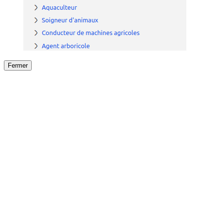
Fermer
Fermer
le détail de l'offre
/
Offre
sur
Offre précéden