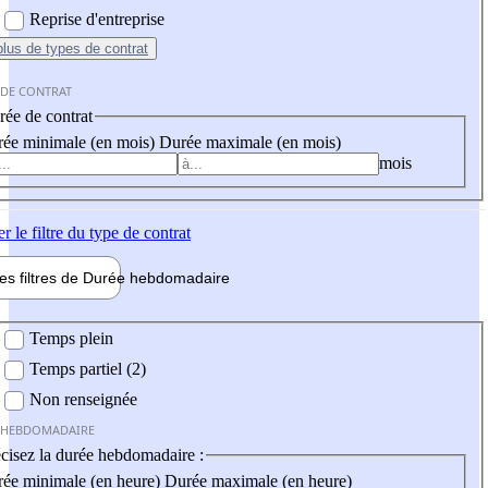
Reprise d'entreprise
plus
de types de contrat
 DE CONTRAT
ée de contrat
ée minimale (en mois)
Durée maximale (en mois)
mois
er
le filtre du type de contrat
les filtres de
Durée hebdo
madaire
 hebdomadaire
Temps plein
Temps partiel (2)
Non renseignée
 HEBDOMADAIRE
cisez la durée hebdomadaire :
ée minimale (en heure)
Durée maximale (en heure)