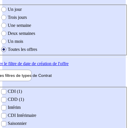
e création de l'offre
Un jour
Trois jours
Une semaine
Deux semaines
Un mois
Toutes les offres
er
le filtre de date de création de l'offre
les filtres de types de
Contrat
de contrat
CDI (1)
CDD (1)
Intérim
CDI Intérimaire
Saisonnier