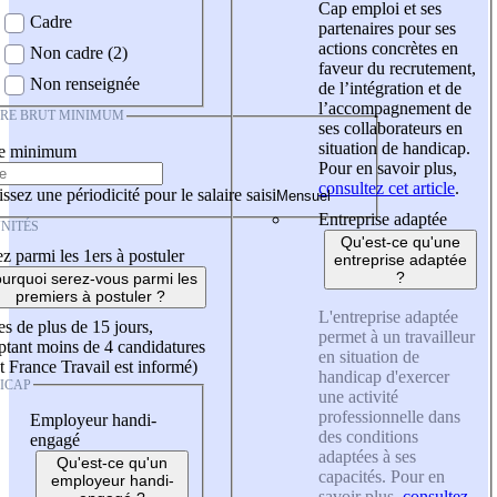
Cap emploi et ses
Cadre
partenaires pour ses
actions concrètes en
Non cadre (2)
faveur du recrutement,
Non renseignée
de l’intégration et de
l’accompagnement de
IRE BRUT MINIMUM
ses collaborateurs en
situation de handicap.
re minimum
Pour en savoir plus,
consultez cet article
.
ssez une périodicité pour le salaire saisi
Entreprise adaptée
NITÉS
Qu'est-ce qu'une
z parmi les 1ers à postuler
entreprise adaptée
?
urquoi serez-vous parmi les
premiers à postuler ?
L'entreprise adaptée
es de plus de 15 jours,
permet à un travailleur
tant moins de 4 candidatures
en situation de
t France Travail est informé)
handicap d'exercer
ICAP
une activité
professionnelle dans
Employeur handi-
des conditions
engagé
adaptées à ses
Qu'est-ce qu'un
capacités. Pour en
employeur handi-
savoir plus,
consultez