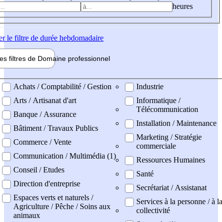
heures
er
le filtre de durée hebdomadaire
les filtres de
Domaine pro
fessionnel
ne professionel
Achats / Comptabilité / Gestion
Industrie
Arts / Artisanat d'art
Informatique /
Télécommunication
Banque / Assurance
Installation / Maintenance
Bâtiment / Travaux Publics
Marketing / Stratégie
Commerce / Vente
commerciale
Communication / Multimédia (1)
Ressources Humaines
Conseil / Etudes
Santé
Direction d'entreprise
Secrétariat / Assistanat
Espaces verts et naturels /
Services à la personne / à l
Agriculture / Pêche / Soins aux
collectivité
animaux