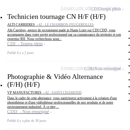
Ajouter cette offre à ma sélection
CDI
Temps plein
Technicien tournage CN H/F (H/F)
ALTI CARRIERES -
42 - LE CHAMBON-FEUGEROLLES
Alti Carrières, agence de recrutement made in Haute Loire sur CDI CDD, vous
accompagne dans votre projet professionnel par sa connaissance du territoire et son
expertise RH. Nous recherchons pour...
CDI - Temps plein
Publié il y a 2 jours
Ajouter cette offre à ma sélection
CDD
Non renseigné
Photographie & Vidéo Alternance
(F/H) (H/F)
VP MANUFACTURES -
42 - SAINT-CHAMOND
Dans le cadre de cette alternance, vous participerez activement à la création d'une
photothèque et d'une vidéothèque professionnelles de nos produits et de notre
environnement industriel. À ce titre,...
CDD - Non renseigné
Publié il y a plus de 30 jours