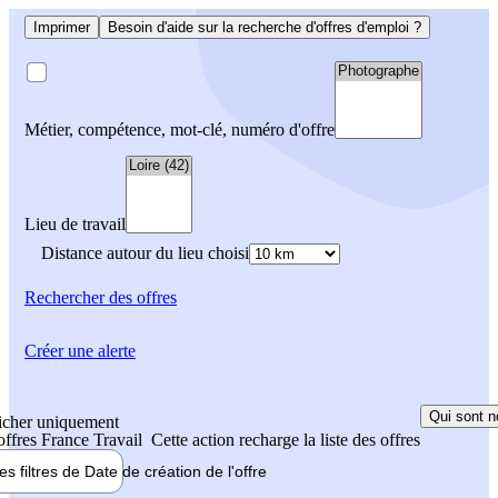
Imprimer
Besoin d'aide sur la recherche d'offres d'emploi ?
Métier, compétence, mot-clé, numéro d'offre
Lieu de travail
Distance autour du lieu choisi
Rechercher
des offres
Créer une alerte
Qui sont n
icher uniquement
 offres France Travail
Cette action recharge la liste des offres
les filtres de
Date de création
de l'offre