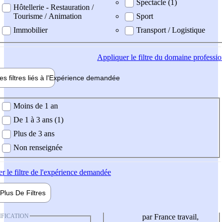
Spectacle (1)
Hôtellerie - Restauration /
Tourisme / Animation
Sport
Immobilier
Transport / Logistique
Appliquer
le filtre du domaine professi
es filtres liés à l'
Expérience
demandée
ience demandée
Moins de 1 an
De 1 à 3 ans (1)
Plus de 3 ans
Non renseignée
er
le filtre de l'expérience demandée
Plus De
Filtres
IFICATION
par France travail,