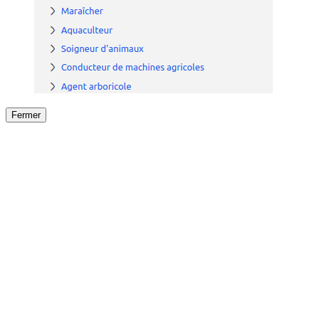
Fermer
Fermer
le détail de l'offre
/
Offre
sur
Offre précéden