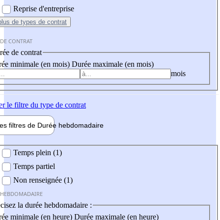
Reprise d'entreprise
plus
de types de contrat
 DE CONTRAT
ée de contrat
ée minimale (en mois)
Durée maximale (en mois)
mois
er
le filtre du type de contrat
les filtres de
Durée hebdo
madaire
 hebdomadaire
Temps plein (1)
Temps partiel
Non renseignée (1)
 HEBDOMADAIRE
cisez la durée hebdomadaire :
ée minimale (en heure)
Durée maximale (en heure)