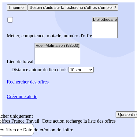
Imprimer
Besoin d'aide sur la recherche d'offres d'emploi ?
Métier, compétence, mot-clé, numéro d'offre
Lieu de travail
Distance autour du lieu choisi
Rechercher
des offres
Créer une alerte
Qui sont n
icher uniquement
 offres France Travail
Cette action recharge la liste des offres
les filtres de
Date de création
de l'offre