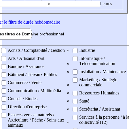
heures
er
le filtre de durée hebdomadaire
les filtres de
Domaine pro
fessionnel
ne professionel
Achats / Comptabilité / Gestion
Industrie
Arts / Artisanat d'art
Informatique /
Télécommunication
Banque / Assurance
Installation / Maintenance
Bâtiment / Travaux Publics
Marketing / Stratégie
Commerce / Vente
commerciale
Communication / Multimédia
Ressources Humaines
Conseil / Etudes
Santé
Direction d'entreprise
Secrétariat / Assistanat
Espaces verts et naturels /
Services à la personne / à l
Agriculture / Pêche / Soins aux
collectivité (12)
animaux