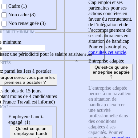
Cap emploi et ses
Cadre (1)
partenaires pour ses
actions concrètes en
Non cadre (8)
faveur du recrutement,
Non renseignée (3)
de l’intégration et de
l’accompagnement de
IRE BRUT MINIMUM
ses collaborateurs en
situation de handicap.
re minimum
Pour en savoir plus,
consultez cet article
.
ssez une périodicité pour le salaire saisi
Entreprise adaptée
NITÉS
Qu'est-ce qu'une
z parmi les 1ers à postuler
entreprise adaptée
?
urquoi serez-vous parmi les
premiers à postuler ?
L'entreprise adaptée
es de plus de 15 jours,
permet à un travailleur
tant moins de 4 candidatures
en situation de
t France Travail est informé)
handicap d'exercer
ICAP
une activité
professionnelle dans
Employeur handi-
des conditions
engagé (1)
adaptées à ses
Qu'est-ce qu'un
capacités. Pour en
employeur handi-
savoir plus,
consultez