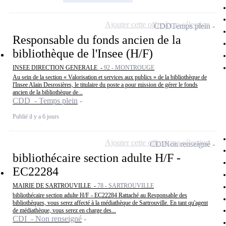
Ajouter cette offre à ma sélection
CDD
Temps plein
Responsable du fonds ancien de la
bibliothèque de l'Insee (H/F)
INSEE DIRECTION GENERALE -
92 - MONTROUGE
Au sein de la section « Valorisation et services aux publics » de la bibliothèque de
l'Insee Alain Desrosières, le titulaire du poste a pour mission de gérer le fonds
ancien de la bibliothèque de...
CDD - Temps plein
Publié il y a 6 jours
Ajouter cette offre à ma sélection
CDI
Non renseigné
bibliothécaire section adulte H/F -
EC22284
MAIRIE DE SARTROUVILLE -
78 - SARTROUVILLE
bibliothécaire section adulte H/F - EC22284 Rattaché au Responsable des
bibliothèques, vous serez affecté à la médiathèque de Sartrouville. En tant qu'agent
de médiathèque, vous serez en charge des...
CDI - Non renseigné