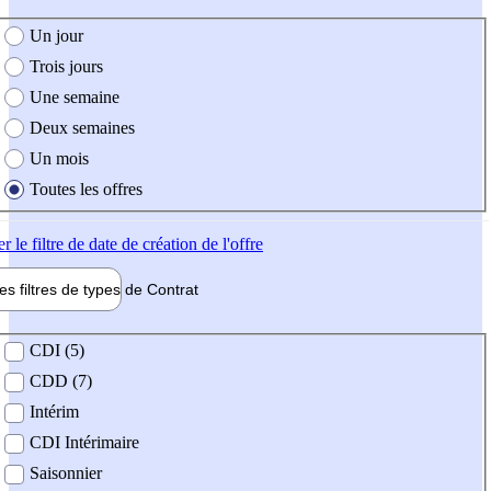
e création de l'offre
Un jour
Trois jours
Une semaine
Deux semaines
Un mois
Toutes les offres
er
le filtre de date de création de l'offre
les filtres de types de
Contrat
de contrat
CDI (5)
CDD (7)
Intérim
CDI Intérimaire
Saisonnier