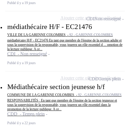
Publié il y a 19 jours
Ajouter cette offre à ma sélection
CDI
Non renseigné
médiathécaire H/F - EC21476
VILLE DE LA GARENNE COLOMBES -
92 - GARENNE-COLOMBES
médiathécaire H/F - EC21476 En tant que membre de l'équipe de la section adulte et
sous la supervision de la responsable, vous jouerez un rôle essentiel d ... omotion de
la lecture publique. A ce...
CDI - Non renseigné
Publié il y a 19 jours
Ajouter cette offre à ma sélection
CDD
Temps plein
Médiathécaire section jeunesse h/f
COMMUNE DE LA GARENNE COLOMBES -
92 - GARENNE-COLOMBES
RESPONSABILITÉS : En tant que membre de l'équipe de la section jeunesse et
sous la supervision de la responsable, vous jouerez un rôle essentiel dans la
promotion de la lecture publique. A ce...
CDD - Temps plein
Publié il y a 22 jours