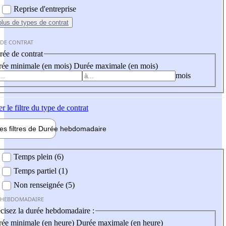
Reprise d'entreprise
plus
de types de contrat
 DE CONTRAT
ée de contrat
ée minimale (en mois)
Durée maximale (en mois)
mois
er
le filtre du type de contrat
les filtres de
Durée hebdo
madaire
 hebdomadaire
Temps plein (6)
Temps partiel (1)
Non renseignée (5)
 HEBDOMADAIRE
cisez la durée hebdomadaire :
ée minimale (en heure)
Durée maximale (en heure)