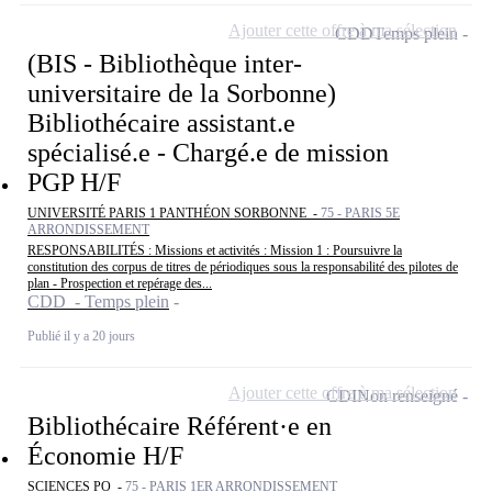
Ajouter cette offre à ma sélection
CDD
Temps plein
(BIS - Bibliothèque inter-
universitaire de la Sorbonne)
Bibliothécaire assistant.e
spécialisé.e - Chargé.e de mission
PGP H/F
UNIVERSITÉ PARIS 1 PANTHÉON SORBONNE -
75 - PARIS 5E
ARRONDISSEMENT
RESPONSABILITÉS : Missions et activités : Mission 1 : Poursuivre la
constitution des corpus de titres de périodiques sous la responsabilité des pilotes de
plan - Prospection et repérage des...
CDD - Temps plein
Publié il y a 20 jours
Ajouter cette offre à ma sélection
CDI
Non renseigné
Bibliothécaire Référent·e en
Économie H/F
SCIENCES PO -
75 - PARIS 1ER ARRONDISSEMENT