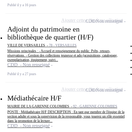
Publié il y a 16 jours
Ajouter cette offre à ma sélection
CDD
Non renseigné
Adjoint du patrimoine en
bibliothèque de quartier (H/F)
VILLE DE VERSAILLES -
78 - VERSAILLES
Missions principales : - Accueil et renseignement du public. Prêts, retours,
réservations. - Gestion des collections jeunesse et ado (acquisitions, catalogage,
exemplarisation, équipement, suivi...
CDD - Non renseigné
Publié il y a 27 jours
Ajouter cette offre à ma sélection
CDD
Non renseigné
Médiathécaire H/F
MAIRIE DE LA GARENNE COLOMBES -
92 - GARENNE-COLOMBES
POSTE : Médiathécaire H/F DESCRIPTION : En tant que membre de l'équipe de la
section adulte et sous la supervision de la responsable, vous jouerez un rôle essentiel
dans la promotion de la lecture...
CDD - Non renseigné