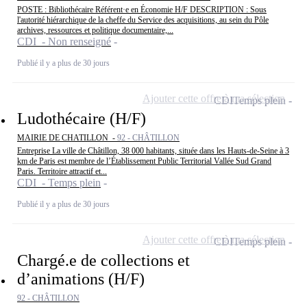
POSTE : Bibliothécaire Référent·e en Économie H/F DESCRIPTION : Sous
l'autorité hiérarchique de la cheffe du Service des acquisitions, au sein du Pôle
archives, ressources et politique documentaire,...
CDI - Non renseigné
Publié il y a plus de 30 jours
Ajouter cette offre à ma sélection
CDI
Temps plein
Ludothécaire (H/F)
MAIRIE DE CHATILLON -
92 - CHÂTILLON
Entreprise La ville de Châtillon, 38 000 habitants, située dans les Hauts-de-Seine à 3
km de Paris est membre de l’Établissement Public Territorial Vallée Sud Grand
Paris. Territoire attractif et...
CDI - Temps plein
Publié il y a plus de 30 jours
Ajouter cette offre à ma sélection
CDI
Temps plein
Chargé.e de collections et
d’animations (H/F)
92 - CHÂTILLON