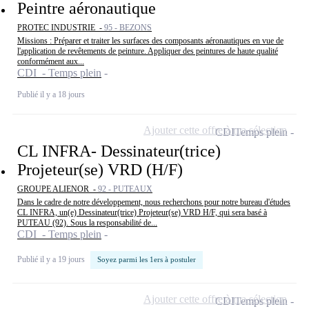
Peintre aéronautique
PROTEC INDUSTRIE -
95 - BEZONS
Missions : Préparer et traiter les surfaces des composants aéronautiques en vue de
l'application de revêtements de peinture. Appliquer des peintures de haute qualité
conformément aux...
CDI - Temps plein
Publié il y a 18 jours
Ajouter cette offre à ma sélection
CDI
Temps plein
CL INFRA- Dessinateur(trice)
Projeteur(se) VRD (H/F)
GROUPE ALIENOR -
92 - PUTEAUX
Dans le cadre de notre développement, nous recherchons pour notre bureau d'études
CL INFRA, un(e) Dessinateur(trice) Projeteur(se) VRD H/F, qui sera basé à
PUTEAU (92). Sous la responsabilité de...
CDI - Temps plein
Publié il y a 19 jours
Soyez parmi les 1ers à postuler
Ajouter cette offre à ma sélection
CDI
Temps plein