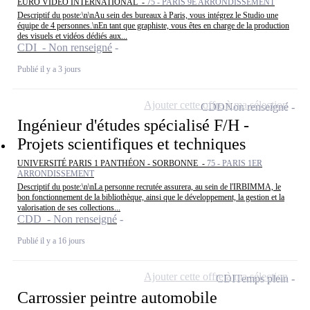
EURO VIDEO INTERNATIONAL -
75 - PARIS 9E ARRONDISSEMENT
Descriptif du poste:\n\nAu sein des bureaux à Paris, vous intégrez le Studio une
équipe de 4 personnes.\nEn tant que graphiste, vous êtes en charge de la production
des visuels et vidéos dédiés aux...
CDI - Non renseigné
Publié il y a 3 jours
Ajouter cette offre à ma sélection
CDD
Non renseigné
Ingénieur d'études spécialisé F/H -
Projets scientifiques et techniques
UNIVERSITÉ PARIS 1 PANTHÉON - SORBONNE -
75 - PARIS 1ER
ARRONDISSEMENT
Descriptif du poste:\n\nLa personne recrutée assurera, au sein de l'IRBIMMA, le
bon fonctionnement de la bibliothèque, ainsi que le développement, la gestion et la
valorisation de ses collections...
CDD - Non renseigné
Publié il y a 16 jours
Ajouter cette offre à ma sélection
CDI
Temps plein
Carrossier peintre automobile