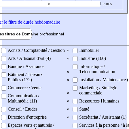
heures
er
le filtre de durée hebdomadaire
les filtres de
Domaine pro
fessionnel
ne professionel
Achats / Comptabilité / Gestion
Immobilier
Arts / Artisanat d'art (4)
Industrie (160)
Banque / Assurance
Informatique /
Télécommunication
Bâtiment / Travaux
Publics (172)
Installation / Maintenance 
Commerce / Vente
Marketing / Stratégie
commerciale
Communication /
Multimédia (11)
Ressources Humaines
Conseil / Etudes
Santé
Direction d'entreprise
Secrétariat / Assistanat (1)
Espaces verts et naturels /
Services à la personne / à l