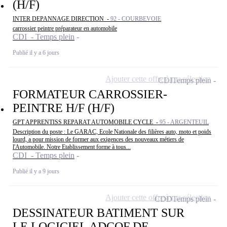
(H/F)
INTER DEPANNAGE DIRECTION -
92 - COURBEVOIE
carrossier peintre préparateur en automobile
CDI - Temps plein
Publié il y a 6 jours
Ajouter cette offre à ma sélection
CDI
Temps plein
FORMATEUR CARROSSIER-
PEINTRE H/F (H/F)
GPT APPRENTISS REPARAT AUTOMOBILE CYCLE -
95 - ARGENTEUIL
Description du poste : Le GARAC, Ecole Nationale des filières auto, moto et poids
lourd, a pour mission de former aux exigences des nouveaux métiers de
l'Automobile. Notre Etablissement forme à tous...
CDI - Temps plein
Publié il y a 9 jours
Ajouter cette offre à ma sélection
CDD
Temps plein
DESSINATEUR BATIMENT SUR
LE LOGICIEL ADCOF DE