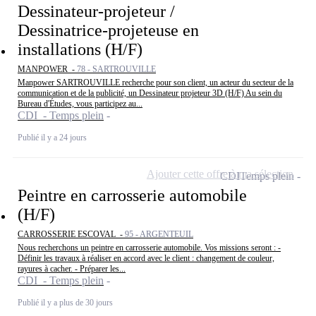
Dessinateur-projeteur /
Dessinatrice-projeteuse en
installations (H/F)
MANPOWER -
78 - SARTROUVILLE
Manpower SARTROUVILLE recherche pour son client, un acteur du secteur de la
communication et de la publicité, un Dessinateur projeteur 3D (H/F) Au sein du
Bureau d'Études, vous participez au...
CDI - Temps plein
Publié il y a 24 jours
Ajouter cette offre à ma sélection
CDI
Temps plein
Peintre en carrosserie automobile
(H/F)
CARROSSERIE ESCOVAL -
95 - ARGENTEUIL
Nous recherchons un peintre en carrosserie automobile. Vos missions seront : -
Définir les travaux à réaliser en accord avec le client : changement de couleur,
rayures à cacher. - Préparer les...
CDI - Temps plein
Publié il y a plus de 30 jours