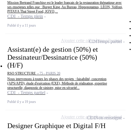
Mission Bertrand Franchise est le leader français de la restauration thématique avec
ses enseignes telles que : Burger King, Au Bureau, Hippopotamus, LÉON, Volfoni,
PITAYA Thaï Street Food, JOYO,...
CDI - Temps plein
Publié il y a 11 jours
Ajouter cette offre à ma sélection
CDI
Temps partiel
Assistant(e) de gestion (50%) et
Dessinateur/Dessinatrice (50%)
(H/F)
RSO STRUCTURE -
75 - PARIS 20
Nous intervenons à toutes les phases des projets : faisabilité, conception
(APS/APD), étude d'exécution (EXE), Méthode de réalisation, expertise
structurelle, diagnostic de sinistre, mise en sécurité...
CDI - Temps partiel
Publié il y a 19 jours
Ajouter cette offre à ma sélection
CDI
Non renseigné
Designer Graphique et Digital F/H