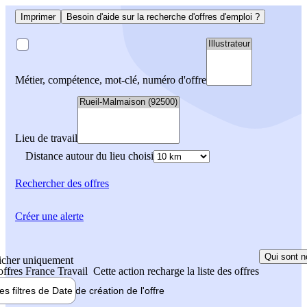
Imprimer
Besoin d'aide sur la recherche d'offres d'emploi ?
Métier, compétence, mot-clé, numéro d'offre
Lieu de travail
Distance autour du lieu choisi
Rechercher
des offres
Créer une alerte
Qui sont n
icher uniquement
 offres France Travail
Cette action recharge la liste des offres
les filtres de
Date de création
de l'offre