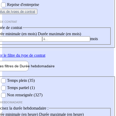
Reprise d'entreprise
plus
de types de contrat
 DE CONTRAT
ée de contrat
ée minimale (en mois)
Durée maximale (en mois)
mois
er
le filtre du type de contrat
les filtres de
Durée hebdo
madaire
 hebdomadaire
Temps plein (35)
Temps partiel (1)
Non renseignée (327)
 HEBDOMADAIRE
cisez la durée hebdomadaire :
ée minimale (en heure)
Durée maximale (en heure)