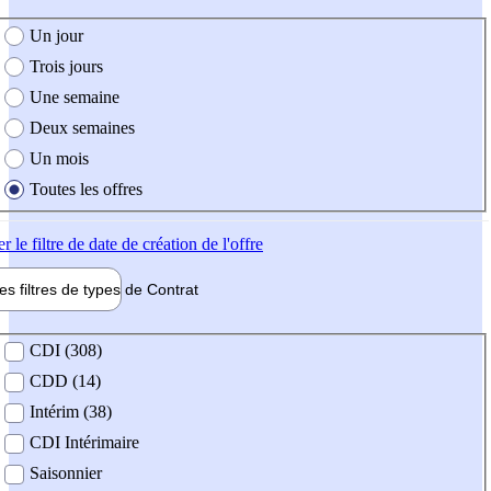
e création de l'offre
Un jour
Trois jours
Une semaine
Deux semaines
Un mois
Toutes les offres
er
le filtre de date de création de l'offre
les filtres de types de
Contrat
de contrat
CDI (308)
CDD (14)
Intérim (38)
CDI Intérimaire
Saisonnier