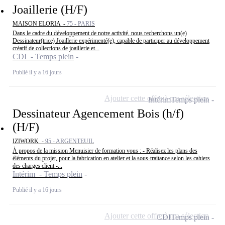
Joaillerie (H/F)
MAISON ELORIA -
75 - PARIS
Dans le cadre du développement de notre activité, nous recherchons un(e)
Dessinateur(trice) Joaillerie expérimenté(e), capable de participer au développement
créatif de collections de joaillerie et...
CDI - Temps plein
Publié il y a 16 jours
Ajouter cette offre à ma sélection
Intérim
Temps plein
Dessinateur Agencement Bois (h/f)
(H/F)
IZIWORK -
95 - ARGENTEUIL
À propos de la mission Menuisier de formation vous : - Réalisez les plans des
éléments du projet, pour la fabrication en atelier et la sous-traitance selon les cahiers
des charges client -...
Intérim - Temps plein
Publié il y a 16 jours
Ajouter cette offre à ma sélection
CDI
Temps plein