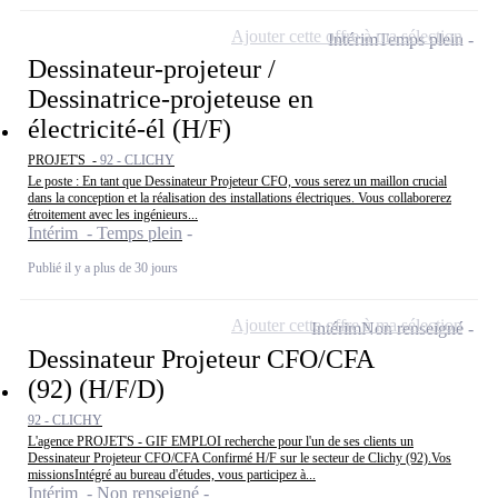
Ajouter cette offre à ma sélection
Intérim
Temps plein
Dessinateur-projeteur /
Dessinatrice-projeteuse en
électricité-él (H/F)
PROJET'S -
92 - CLICHY
Le poste : En tant que Dessinateur Projeteur CFO, vous serez un maillon crucial
dans la conception et la réalisation des installations électriques. Vous collaborerez
étroitement avec les ingénieurs...
Intérim - Temps plein
Publié il y a plus de 30 jours
Ajouter cette offre à ma sélection
Intérim
Non renseigné
Dessinateur Projeteur CFO/CFA
(92) (H/F/D)
92 - CLICHY
L'agence PROJET'S - GIF EMPLOI recherche pour l'un de ses clients un
Dessinateur Projeteur CFO/CFA Confirmé H/F sur le secteur de Clichy (92).Vos
missionsIntégré au bureau d'études, vous participez à...
Intérim - Non renseigné