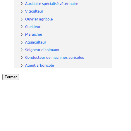
Fermer
Fermer
le détail de l'offre
/
Offre
sur
Offre précéden