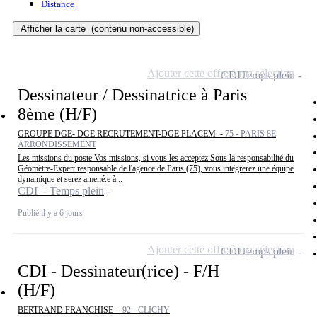
Distance
Afficher la carte
(contenu non-accessible)
Ajouter cette offre à ma sélection
CDI
Temps plein
Dessinateur / Dessinatrice à Paris
8ème (H/F)
GROUPE DGE- DGE RECRUTEMENT-DGE PLACEM -
75 - PARIS 8E
ARRONDISSEMENT
Les missions du poste Vos missions, si vous les acceptez Sous la responsabilité du
Géomètre-Expert responsable de l'agence de Paris (75), vous intégrerez une équipe
dynamique et serez amené.e à...
CDI - Temps plein
Publié il y a 6 jours
Ajouter cette offre à ma sélection
CDI
Temps plein
CDI - Dessinateur(rice) - F/H
(H/F)
BERTRAND FRANCHISE -
92 - CLICHY