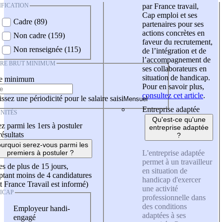
IFICATION
par France travail,
Cap emploi et ses
Cadre (89)
partenaires pour ses
actions concrètes en
Non cadre (159)
faveur du recrutement,
Non renseignée (115)
de l’intégration et de
l’accompagnement de
IRE BRUT MINIMUM
ses collaborateurs en
situation de handicap.
re minimum
Pour en savoir plus,
consultez cet article
.
ssez une périodicité pour le salaire saisi
Entreprise adaptée
NITÉS
Qu'est-ce qu'une
z parmi les 1ers à postuler
entreprise adaptée
résultats
?
urquoi serez-vous parmi les
L'entreprise adaptée
premiers à postuler ?
permet à un travailleur
es de plus de 15 jours,
en situation de
tant moins de 4 candidatures
handicap d'exercer
t France Travail est informé)
une activité
ICAP
professionnelle dans
des conditions
Employeur handi-
adaptées à ses
engagé