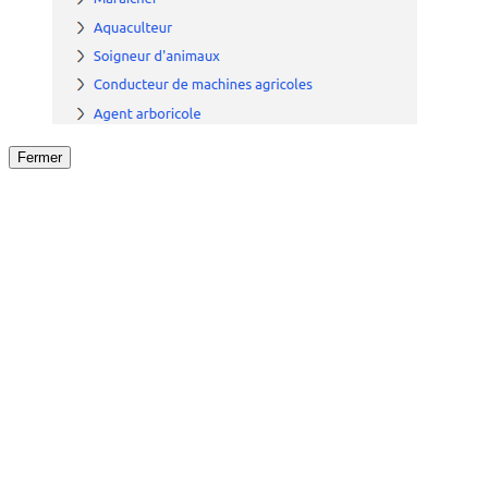
Fermer
Fermer
le détail de l'offre
/
Offre
sur
Offre précéden