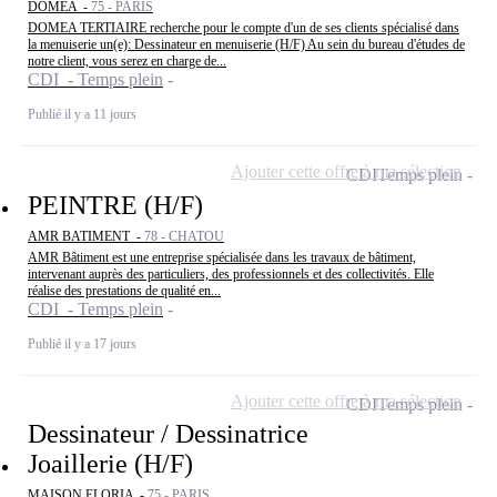
DOMEA -
75 - PARIS
DOMEA TERTIAIRE recherche pour le compte d'un de ses clients spécialisé dans
la menuiserie un(e): Dessinateur en menuiserie (H/F) Au sein du bureau d'études de
notre client, vous serez en charge de...
CDI - Temps plein
Publié il y a 11 jours
Ajouter cette offre à ma sélection
CDI
Temps plein
PEINTRE (H/F)
AMR BATIMENT -
78 - CHATOU
AMR Bâtiment est une entreprise spécialisée dans les travaux de bâtiment,
intervenant auprès des particuliers, des professionnels et des collectivités. Elle
réalise des prestations de qualité en...
CDI - Temps plein
Publié il y a 17 jours
Ajouter cette offre à ma sélection
CDI
Temps plein
Dessinateur / Dessinatrice
Joaillerie (H/F)
MAISON ELORIA -
75 - PARIS