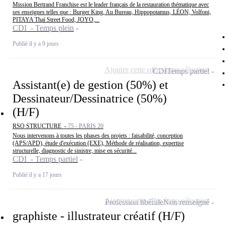
Mission Bertrand Franchise est le leader français de la restauration thématique avec
ses enseignes telles que : Burger King, Au Bureau, Hippopotamus, LÉON, Volfoni,
PITAYA Thaï Street Food, JOYO,...
CDI - Temps plein
Publié il y a 9 jours
Ajouter cette offre à ma sélection
CDI
Temps partiel
Assistant(e) de gestion (50%) et
Dessinateur/Dessinatrice (50%)
(H/F)
RSO STRUCTURE -
75 - PARIS 20
Nous intervenons à toutes les phases des projets : faisabilité, conception
(APS/APD), étude d'exécution (EXE), Méthode de réalisation, expertise
structurelle, diagnostic de sinistre, mise en sécurité...
CDI - Temps partiel
Publié il y a 17 jours
Ajouter cette offre à ma sélection
Profession libérale
Non renseigné
graphiste - illustrateur créatif (H/F)