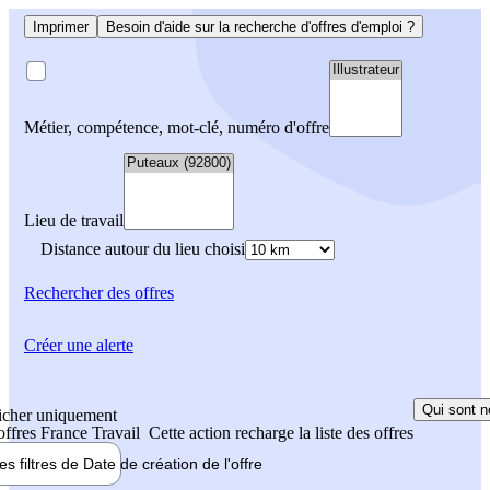
Imprimer
Besoin d'aide sur la recherche d'offres d'emploi ?
Métier, compétence, mot-clé, numéro d'offre
Lieu de travail
Distance autour du lieu choisi
Rechercher
des offres
Créer une alerte
Qui sont n
icher uniquement
 offres France Travail
Cette action recharge la liste des offres
les filtres de
Date de création
de l'offre