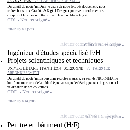
SBG SYSTEMS -
78 - CARRIÈRES-SUR-SEINE
Descriptif du poste:\n\nDans le cadre de notre fort développement, nous
recherchons un.e Graphic & Digital Designer pour venir renforcer nos
équipes.\nDirectement rattaché.e au Directeur Marketing et...
CDI - Non renseigné
Publié il y a 7 jours
Ajouter cette offre à ma sélection
CDD
Non renseigné
Ingénieur d'études spécialisé F/H -
Projets scientifiques et techniques
UNIVERSITÉ PARIS 1 PANTHÉON - SORBONNE -
75 - PARIS 1ER
ARRONDISSEMENT
Descriptif du poste:\n\nLa personne recrutée assurera, au sein de l'IRBIMMA, le
bon fonctionnement de la bibliothèque, ainsi que le développement, la gestion et la
valorisation de ses collections...
CDD - Non renseigné
Publié il y a 14 jours
Ajouter cette offre à ma sélection
Intérim
Temps plein
Peintre en bâtiment (H/F)