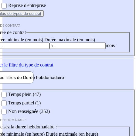
Reprise d'entreprise
plus
de types de contrat
 DE CONTRAT
ée de contrat
ée minimale (en mois)
Durée maximale (en mois)
mois
er
le filtre du type de contrat
les filtres de
Durée hebdo
madaire
 hebdomadaire
Temps plein (47)
Temps partiel (1)
Non renseignée (352)
 HEBDOMADAIRE
cisez la durée hebdomadaire :
ée minimale (en heure)
Durée maximale (en heure)