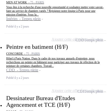
MEN AT WORK -
75 - PARIS
Vous êtes à la recherche d'une nouvelle opportunité et souhaitez mettre votre savoir-
faire au service de chantiers variés ? Rejoignez notre équipe à Paris pour une
mission d'intérim. Sous la...
Intérim - Temps plein
Publié il y a 2 jours
Ajouter cette offre à ma sélection
CDD
Temps plein
Peintre en batiment (H/F)
CONCORDE -
75 - PARIS
Hôtel à Paris Nation. Dans le cadre de nos travaux annuels d'entretien, nous
recherchons un peintre en bâtiment pour participer aux travaux de réfection de la
peinture de certaines chambres. Travail...
CDD - Temps plein
Publié il y a 2 jours
Ajouter cette offre à ma sélection
CDI
Temps plein
Dessinateur Bureau d'Etudes
Agencement et TCE (H/F)