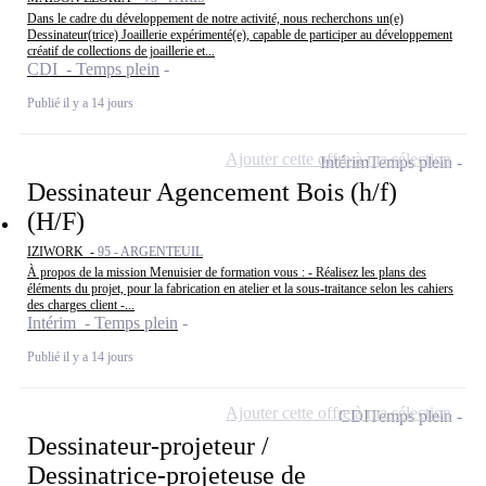
Dans le cadre du développement de notre activité, nous recherchons un(e)
Dessinateur(trice) Joaillerie expérimenté(e), capable de participer au développement
créatif de collections de joaillerie et...
CDI - Temps plein
Publié il y a 14 jours
Ajouter cette offre à ma sélection
Intérim
Temps plein
Dessinateur Agencement Bois (h/f)
(H/F)
IZIWORK -
95 - ARGENTEUIL
À propos de la mission Menuisier de formation vous : - Réalisez les plans des
éléments du projet, pour la fabrication en atelier et la sous-traitance selon les cahiers
des charges client -...
Intérim - Temps plein
Publié il y a 14 jours
Ajouter cette offre à ma sélection
CDI
Temps plein
Dessinateur-projeteur /
Dessinatrice-projeteuse de