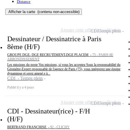
Distance
Afficher la carte
(contenu non-accessible)
Ajouter cette offre à ma sélection
CDI
Temps plein
Dessinateur / Dessinatrice à Paris
8ème (H/F)
GROUPE DGE- DGE RECRUTEMENT-DGE PLACEM -
75 - PARIS 8E
ARRONDISSEMENT
Les missions du poste Vos missions, si vous les acceptez Sous la responsabilité du
Géomètre-Expert responsable de l'agence de Paris (75), vous intégrerez une équipe
dynamique et serez amené.e à...
CDI - Temps plein
Publié il y a 4 jours
Ajouter cette offre à ma sélection
CDI
Temps plein
CDI - Dessinateur(rice) - F/H
(H/F)
BERTRAND FRANCHISE -
92 - CLICHY