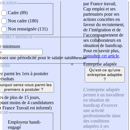
IFICATION
par France travail,
Cap emploi et ses
Cadre (89)
partenaires pour ses
actions concrètes en
Non cadre (180)
faveur du recrutement,
Non renseignée (131)
de l’intégration et de
l’accompagnement de
IRE BRUT MINIMUM
ses collaborateurs en
situation de handicap.
re minimum
Pour en savoir plus,
consultez cet article
.
ssez une périodicité pour le salaire saisi
Entreprise adaptée
NITÉS
Qu'est-ce qu'une
z parmi les 1ers à postuler
entreprise adaptée
résultats
?
urquoi serez-vous parmi les
L'entreprise adaptée
premiers à postuler ?
permet à un travailleur
es de plus de 15 jours,
en situation de
tant moins de 4 candidatures
handicap d'exercer
t France Travail est informé)
une activité
ICAP
professionnelle dans
des conditions
Employeur handi-
adaptées à ses
engagé