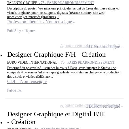
TALENTS GROUPE -
75 - PARIS 9E ARRONDISSEMENT
Description du poste : Vos missions principales seront de Créer des illustrations et
visuels originaux pour nos supports digitaux (réseaux sociaux, site web,
newsletters) et imprimés (brochures,...
Profession libérale - Non renseigné
Publié il y a 16 jours
Ajouter cette offre à ma sélection
CDI
Non renseigné
Designer Graphique F/H - Création
EURO VIDEO INTERNATIONAL -
75 - PARIS 9E ARRONDISSEMENT
Descriptif du poste:\n\nAu sein des bureaux à Paris, vous intégrez le Studio une
équipe de 4 personnes.\nEn tant que graphiste, vous êtes en charge de la production
des visuels et vidéos dédiés aux...
CDI - Non renseigné
Publié hier
Ajouter cette offre à ma sélection
CDI
Non renseigné
Designer Graphique et Digital F/H
- Création