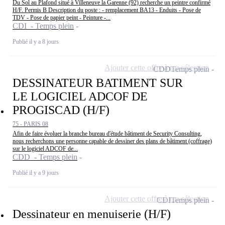
Du Sol au Plafond situé à Villeneuve la Garenne (92) recherche un peintre confirmé
H/F. Permis B Description du poste : - remplacement BA13 - Enduits - Pose de
TDV - Pose de papier peint - Peinture -...
CDI - Temps plein
Publié il y a 8 jours
Ajouter cette offre à ma sélection
CDD
Temps plein
DESSINATEUR BATIMENT SUR
LE LOGICIEL ADCOF DE
PROGISCAD (H/F)
75 - PARIS 08
Afin de faire évoluer la branche bureau d'étude bâtiment de Security Consulting,
nous recherchons une personne capable de dessiner des plans de bâtiment (coffrage)
sur le logiciel ADCOF de...
CDD - Temps plein
Publié il y a 9 jours
Ajouter cette offre à ma sélection
CDI
Temps plein
Dessinateur en menuiserie (H/F)