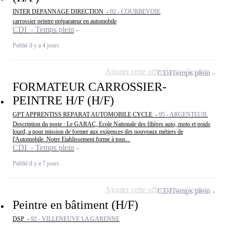
INTER DEPANNAGE DIRECTION -
92 - COURBEVOIE
carrossier peintre préparateur en automobile
CDI - Temps plein
Publié il y a 4 jours
Ajouter cette offre à ma sélection
CDI
Temps plein
FORMATEUR CARROSSIER-
PEINTRE H/F (H/F)
GPT APPRENTISS REPARAT AUTOMOBILE CYCLE -
95 - ARGENTEUIL
Description du poste : Le GARAC, Ecole Nationale des filières auto, moto et poids
lourd, a pour mission de former aux exigences des nouveaux métiers de
l'Automobile. Notre Etablissement forme à tous...
CDI - Temps plein
Publié il y a 7 jours
Ajouter cette offre à ma sélection
CDI
Temps plein
Peintre en bâtiment (H/F)
DSP -
92 - VILLENEUVE LA GARENNE