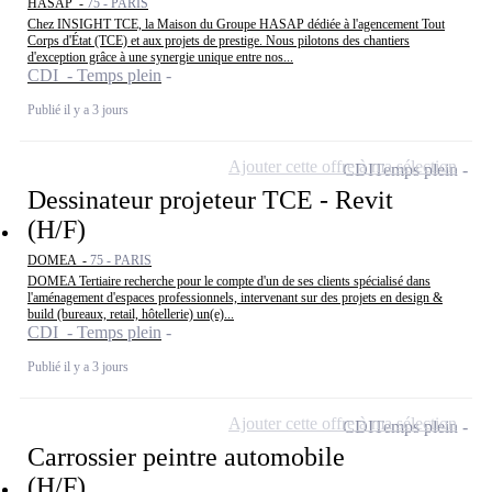
HASAP -
75 - PARIS
Chez INSIGHT TCE, la Maison du Groupe HASAP dédiée à l'agencement Tout
Corps d'État (TCE) et aux projets de prestige. Nous pilotons des chantiers
d'exception grâce à une synergie unique entre nos...
CDI - Temps plein
Publié il y a 3 jours
Ajouter cette offre à ma sélection
CDI
Temps plein
Dessinateur projeteur TCE - Revit
(H/F)
DOMEA -
75 - PARIS
DOMEA Tertiaire recherche pour le compte d'un de ses clients spécialisé dans
l'aménagement d'espaces professionnels, intervenant sur des projets en design &
build (bureaux, retail, hôtellerie) un(e)...
CDI - Temps plein
Publié il y a 3 jours
Ajouter cette offre à ma sélection
CDI
Temps plein
Carrossier peintre automobile
(H/F)