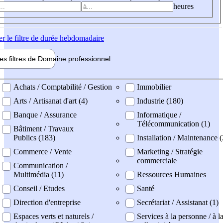
heures
er
le filtre de durée hebdomadaire
les filtres de
Domaine pro
fessionnel
ne professionel
Achats / Comptabilité / Gestion
Immobilier
Arts / Artisanat d'art (4)
Industrie (180)
Banque / Assurance
Informatique /
Télécommunication (1)
Bâtiment / Travaux
Publics (183)
Installation / Maintenance 
Commerce / Vente
Marketing / Stratégie
commerciale
Communication /
Multimédia (11)
Ressources Humaines
Conseil / Etudes
Santé
Direction d'entreprise
Secrétariat / Assistanat (1)
Espaces verts et naturels /
Services à la personne / à l