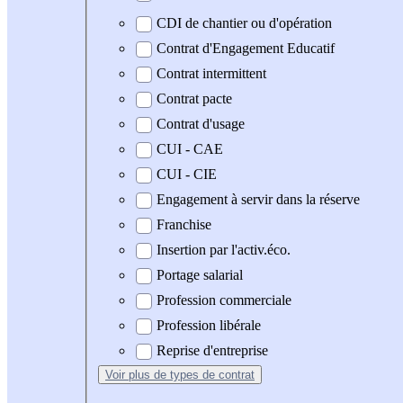
CDI de chantier ou d'opération
Contrat d'Engagement Educatif
Contrat intermittent
Contrat pacte
Contrat d'usage
CUI - CAE
CUI - CIE
Engagement à servir dans la réserve
Franchise
Insertion par l'activ.éco.
Portage salarial
Profession commerciale
Profession libérale
Reprise d'entreprise
Voir plus
de types de contrat