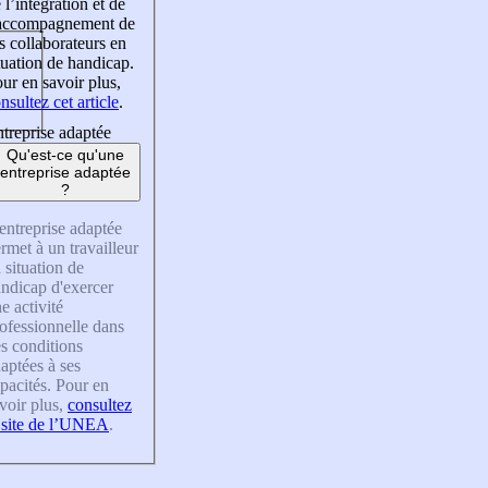
 l’intégration et de
’accompagnement de
s collaborateurs en
tuation de handicap.
ur en savoir plus,
nsultez cet article
.
treprise adaptée
Qu'est-ce qu'une
entreprise adaptée
?
entreprise adaptée
rmet à un travailleur
 situation de
ndicap d'exercer
e activité
ofessionnelle dans
s conditions
aptées à ses
pacités. Pour en
voir plus,
consultez
 site de l’UNEA
.