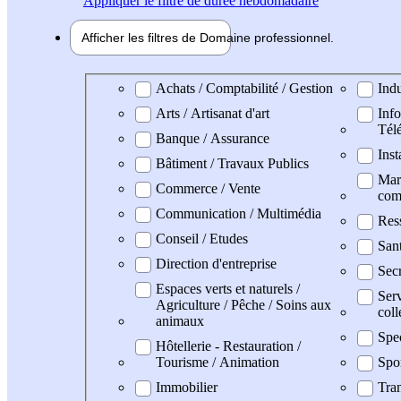
Appliquer
le filtre de durée hebdomadaire
Afficher les filtres de
Domaine pro
fessionnel
Domaine professionel
Achats / Comptabilité / Gestion
Indu
Arts / Artisanat d'art
Info
Tél
Banque / Assurance
Inst
Bâtiment / Travaux Publics
Mark
Commerce / Vente
com
Communication / Multimédia
Res
Conseil / Etudes
San
Direction d'entreprise
Secr
Espaces verts et naturels /
Serv
Agriculture / Pêche / Soins aux
coll
animaux
Spe
Hôtellerie - Restauration /
Tourisme / Animation
Spo
Immobilier
Tran