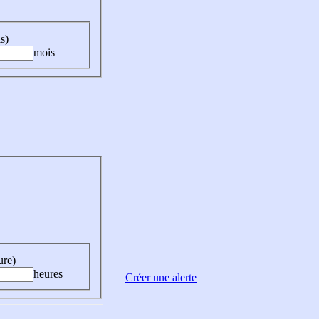
s)
mois
ure)
heures
Créer une alerte