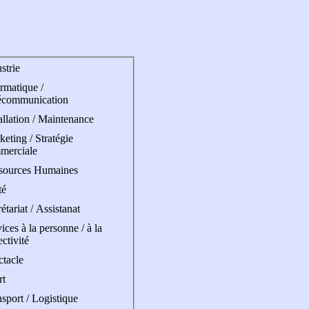
strie
rmatique /
écommunication
allation / Maintenance
eting / Stratégie
merciale
sources Humaines
té
étariat / Assistanat
ices à la personne / à la
ectivité
ctacle
rt
sport / Logistique