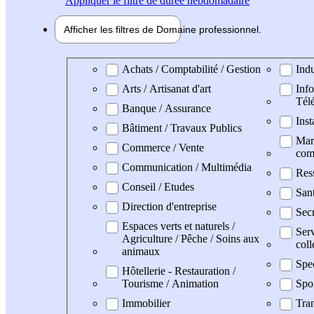
Appliquer
le filtre de durée hebdomadaire
Afficher les filtres de
Domaine pro
fessionnel
Domaine professionel
Achats / Comptabilité / Gestion
Indu
Arts / Artisanat d'art
Info
Tél
Banque / Assurance
Inst
Bâtiment / Travaux Publics
Mark
Commerce / Vente
com
Communication / Multimédia
Res
Conseil / Etudes
San
Direction d'entreprise
Secr
Espaces verts et naturels /
Serv
Agriculture / Pêche / Soins aux
coll
animaux
Spe
Hôtellerie - Restauration /
Tourisme / Animation
Spo
Immobilier
Tran