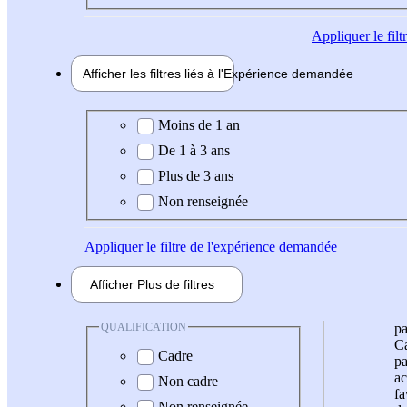
Appliquer
le fil
Afficher les filtres liés à l'
Expérience
demandée
Expérience demandée
Moins de 1 an
De 1 à 3 ans
Plus de 3 ans
Non renseignée
Appliquer
le filtre de l'expérience demandée
Afficher
Plus de
filtres
QUALIFICATION
pa
Ca
Cadre
pa
ac
Non cadre
fa
Non renseignée