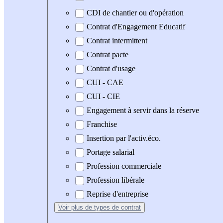
CDI de chantier ou d'opération
Contrat d'Engagement Educatif
Contrat intermittent
Contrat pacte
Contrat d'usage
CUI - CAE
CUI - CIE
Engagement à servir dans la réserve
Franchise
Insertion par l'activ.éco.
Portage salarial
Profession commerciale
Profession libérale
Reprise d'entreprise
Voir plus
de types de contrat