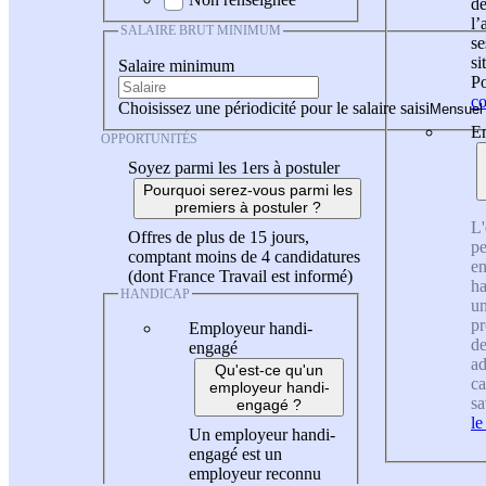
de
l
SALAIRE BRUT MINIMUM
se
si
Salaire minimum
Po
co
Choisissez une périodicité pour le salaire saisi
En
OPPORTUNITÉS
Soyez parmi les 1ers à postuler
Pourquoi serez-vous parmi les
premiers à postuler ?
L'
Offres de plus de 15 jours,
pe
comptant moins de 4 candidatures
en
(dont France Travail est informé)
ha
HANDICAP
un
pr
Employeur handi-
de
engagé
ad
Qu'est-ce qu'un
ca
employeur handi-
sa
engagé ?
le
Un employeur handi-
engagé est un
employeur reconnu