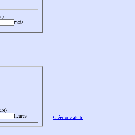
s)
mois
ure)
heures
Créer une alerte