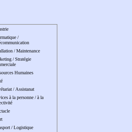
strie
rmatique /
écommunication
allation / Maintenance
eting / Stratégie
merciale
sources Humaines
té
étariat / Assistanat
ices à la personne / à la
ectivité
ctacle
rt
sport / Logistique