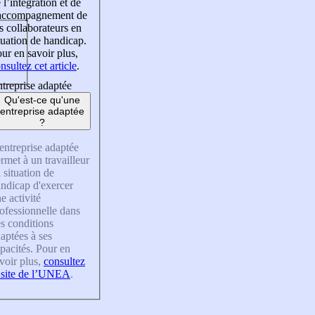
 l’intégration et de
’accompagnement de
s collaborateurs en
tuation de handicap.
ur en savoir plus,
nsultez cet article
.
treprise adaptée
Qu'est-ce qu'une
entreprise adaptée
?
entreprise adaptée
rmet à un travailleur
 situation de
ndicap d'exercer
e activité
ofessionnelle dans
s conditions
aptées à ses
pacités. Pour en
voir plus,
consultez
 site de l’UNEA
.