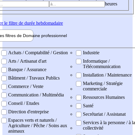
heures
er
le filtre de durée hebdomadaire
les filtres de
Domaine pro
fessionnel
ne professionel
Achats / Comptabilité / Gestion
Industrie
Arts / Artisanat d'art
Informatique /
Télécommunication
Banque / Assurance
Installation / Maintenance
Bâtiment / Travaux Publics
Marketing / Stratégie
Commerce / Vente
commerciale
Communication / Multimédia
Ressources Humaines
Conseil / Etudes
Santé
Direction d'entreprise
Secrétariat / Assistanat
Espaces verts et naturels /
Services à la personne / à l
Agriculture / Pêche / Soins aux
collectivité
animaux