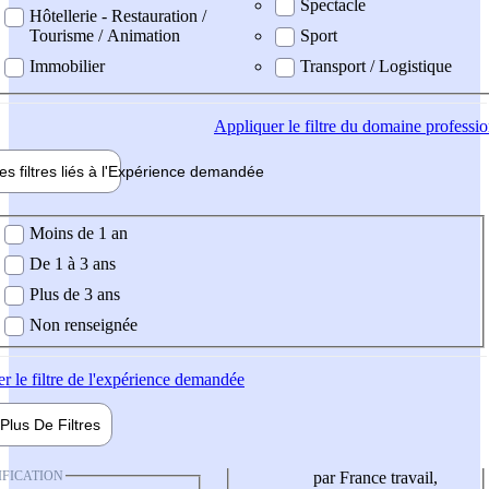
Spectacle
Hôtellerie - Restauration /
Tourisme / Animation
Sport
Immobilier
Transport / Logistique
Appliquer
le filtre du domaine professi
es filtres liés à l'
Expérience
demandée
ience demandée
Moins de 1 an
De 1 à 3 ans
Plus de 3 ans
Non renseignée
er
le filtre de l'expérience demandée
Plus De
Filtres
IFICATION
par France travail,