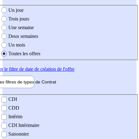
e création de l'offre
Un jour
Trois jours
Une semaine
Deux semaines
Un mois
Toutes les offres
er
le filtre de date de création de l'offre
les filtres de types de
Contrat
de contrat
CDI
CDD
Intérim
CDI Intérimaire
Saisonnier