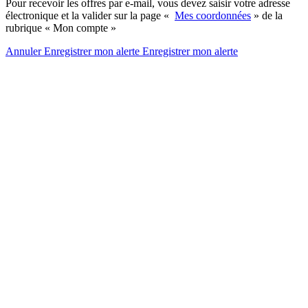
Pour recevoir les offres par e-mail, vous devez saisir votre adresse
électronique et la valider sur la page «
Mes coordonnées
» de la
rubrique « Mon compte »
Annuler
Enregistrer mon alerte
Enregistrer
mon alerte