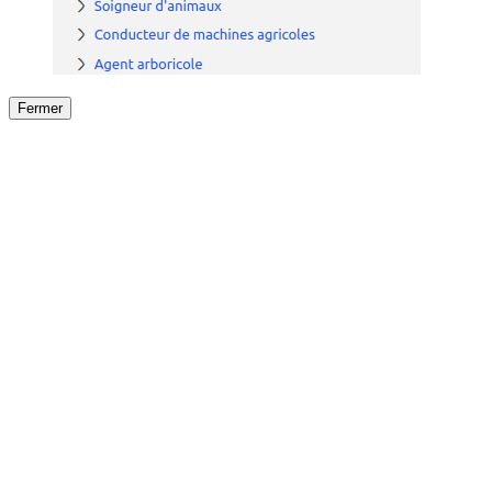
Fermer
Fermer
le détail de l'offre
/
Offre
sur
Offre précéden