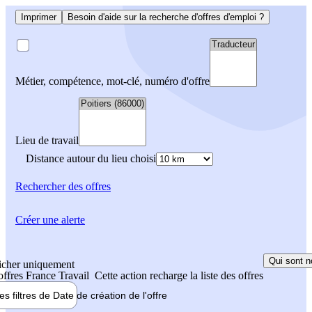
Imprimer
Besoin d'aide sur la recherche d'offres d'emploi ?
Métier, compétence, mot-clé, numéro d'offre
Lieu de travail
Distance autour du lieu choisi
Rechercher
des offres
Créer une alerte
Qui sont n
icher uniquement
 offres France Travail
Cette action recharge la liste des offres
les filtres de
Date de création
de l'offre