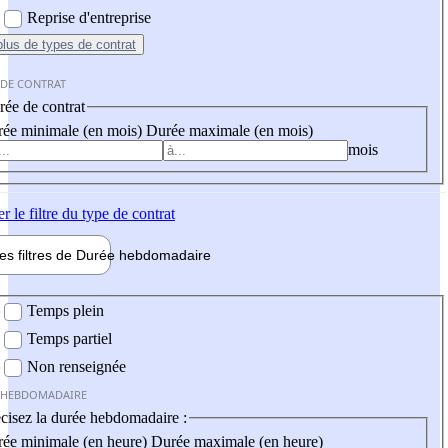
Reprise d'entreprise
plus
de types de contrat
 DE CONTRAT
ée de contrat
ée minimale (en mois)
Durée maximale (en mois)
mois
er
le filtre du type de contrat
les filtres de
Durée hebdo
madaire
 hebdomadaire
Temps plein
Temps partiel
Non renseignée
 HEBDOMADAIRE
cisez la durée hebdomadaire :
ée minimale (en heure)
Durée maximale (en heure)