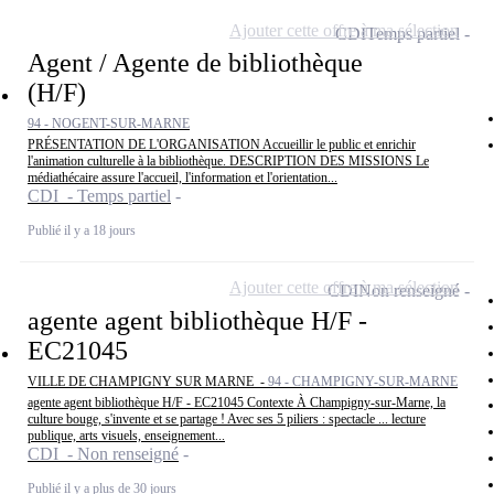
Ajouter cette offre à ma sélection
CDI
Temps partiel
Agent / Agente de bibliothèque
(H/F)
94 - NOGENT-SUR-MARNE
PRÉSENTATION DE L'ORGANISATION Accueillir le public et enrichir
l'animation culturelle à la bibliothèque. DESCRIPTION DES MISSIONS Le
médiathécaire assure l'accueil, l'information et l'orientation...
CDI - Temps partiel
Publié il y a 18 jours
Ajouter cette offre à ma sélection
CDI
Non renseigné
agente agent bibliothèque H/F -
EC21045
VILLE DE CHAMPIGNY SUR MARNE -
94 - CHAMPIGNY-SUR-MARNE
agente agent bibliothèque H/F - EC21045 Contexte À Champigny-sur-Marne, la
culture bouge, s'invente et se partage ! Avec ses 5 piliers : spectacle ... lecture
publique, arts visuels, enseignement...
CDI - Non renseigné
Publié il y a plus de 30 jours