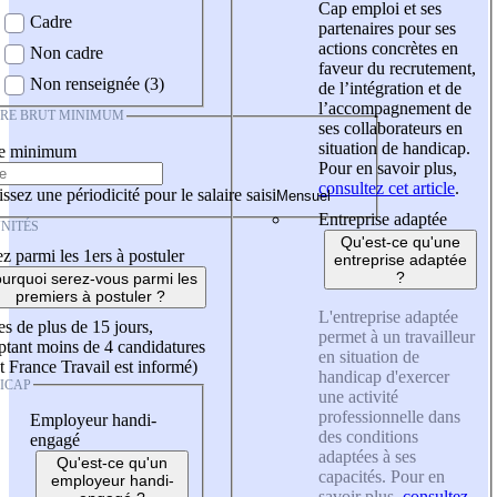
Cap emploi et ses
Cadre
partenaires pour ses
actions concrètes en
Non cadre
faveur du recrutement,
Non renseignée (3)
de l’intégration et de
l’accompagnement de
IRE BRUT MINIMUM
ses collaborateurs en
situation de handicap.
re minimum
Pour en savoir plus,
consultez cet article
.
ssez une périodicité pour le salaire saisi
Entreprise adaptée
NITÉS
Qu'est-ce qu'une
z parmi les 1ers à postuler
entreprise adaptée
?
urquoi serez-vous parmi les
premiers à postuler ?
L'entreprise adaptée
es de plus de 15 jours,
permet à un travailleur
tant moins de 4 candidatures
en situation de
t France Travail est informé)
handicap d'exercer
ICAP
une activité
professionnelle dans
Employeur handi-
des conditions
engagé
adaptées à ses
Qu'est-ce qu'un
capacités. Pour en
employeur handi-
savoir plus,
consultez