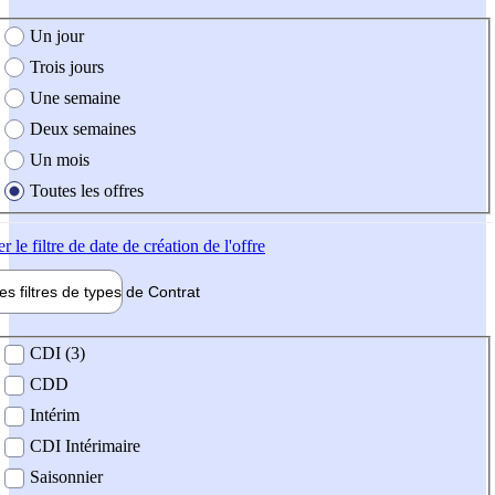
e création de l'offre
Un jour
Trois jours
Une semaine
Deux semaines
Un mois
Toutes les offres
er
le filtre de date de création de l'offre
les filtres de types de
Contrat
de contrat
CDI (3)
CDD
Intérim
CDI Intérimaire
Saisonnier