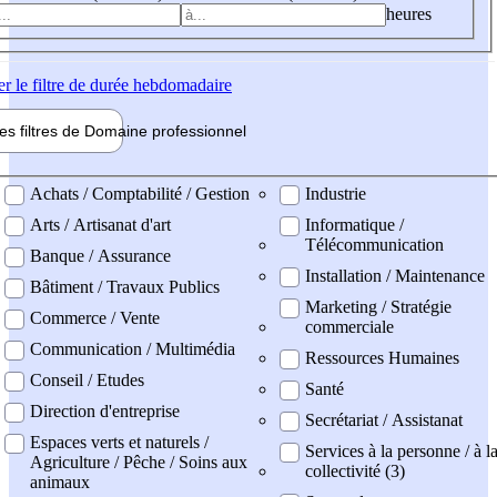
heures
er
le filtre de durée hebdomadaire
les filtres de
Domaine pro
fessionnel
ne professionel
Achats / Comptabilité / Gestion
Industrie
Arts / Artisanat d'art
Informatique /
Télécommunication
Banque / Assurance
Installation / Maintenance
Bâtiment / Travaux Publics
Marketing / Stratégie
Commerce / Vente
commerciale
Communication / Multimédia
Ressources Humaines
Conseil / Etudes
Santé
Direction d'entreprise
Secrétariat / Assistanat
Espaces verts et naturels /
Services à la personne / à l
Agriculture / Pêche / Soins aux
collectivité (3)
animaux