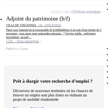
Ajouter cette offre à ma sélection
CDI
Non renseigné
Adjoint du patrimoine (h/f)
VILLE DE VINCENNES -
94 - VINCENNES
Placé sous l'autorité de la responsable de la bibliothèque et au sein d'une équipe de 3
personnes, vous aurez pour principales missions : * Service public : prêt/retour,
inscriptions, accueil,...
CDI - Non renseigné
Publié il y a 5 jours
Prêt à élargir votre recherche d’emploi ?
Découvrez de nouveaux territoires où les chances de
trouver un emploi sont plus fortes en réalisant un
projet de mobilité résidentielle