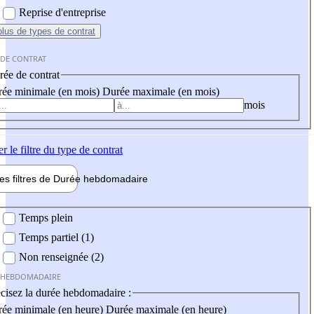
Reprise d'entreprise
plus
de types de contrat
 DE CONTRAT
ée de contrat
ée minimale (en mois)
Durée maximale (en mois)
mois
er
le filtre du type de contrat
les filtres de
Durée hebdo
madaire
 hebdomadaire
Temps plein
Temps partiel (1)
Non renseignée (2)
 HEBDOMADAIRE
cisez la durée hebdomadaire :
ée minimale (en heure)
Durée maximale (en heure)