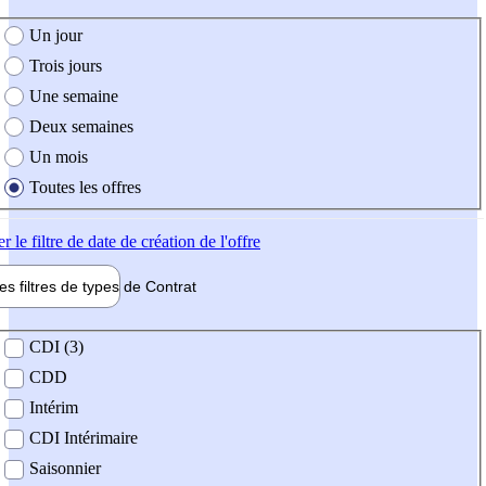
e création de l'offre
Un jour
Trois jours
Une semaine
Deux semaines
Un mois
Toutes les offres
er
le filtre de date de création de l'offre
les filtres de types de
Contrat
de contrat
CDI (3)
CDD
Intérim
CDI Intérimaire
Saisonnier