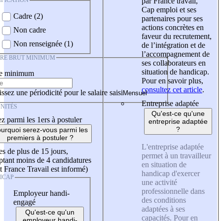
IFICATION
par France travail,
Cap emploi et ses
Cadre (2)
partenaires pour ses
actions concrètes en
Non cadre
faveur du recrutement,
Non renseignée (1)
de l’intégration et de
l’accompagnement de
IRE BRUT MINIMUM
ses collaborateurs en
situation de handicap.
re minimum
Pour en savoir plus,
consultez cet article
.
ssez une périodicité pour le salaire saisi
Entreprise adaptée
NITÉS
Qu'est-ce qu'une
z parmi les 1ers à postuler
entreprise adaptée
?
urquoi serez-vous parmi les
premiers à postuler ?
L'entreprise adaptée
es de plus de 15 jours,
permet à un travailleur
tant moins de 4 candidatures
en situation de
t France Travail est informé)
handicap d'exercer
ICAP
une activité
professionnelle dans
Employeur handi-
des conditions
engagé
adaptées à ses
Qu'est-ce qu'un
capacités. Pour en
employeur handi-