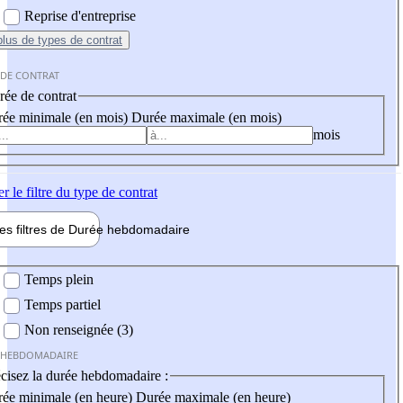
Reprise d'entreprise
plus
de types de contrat
 DE CONTRAT
ée de contrat
ée minimale (en mois)
Durée maximale (en mois)
mois
er
le filtre du type de contrat
les filtres de
Durée hebdo
madaire
 hebdomadaire
Temps plein
Temps partiel
Non renseignée (3)
 HEBDOMADAIRE
cisez la durée hebdomadaire :
ée minimale (en heure)
Durée maximale (en heure)