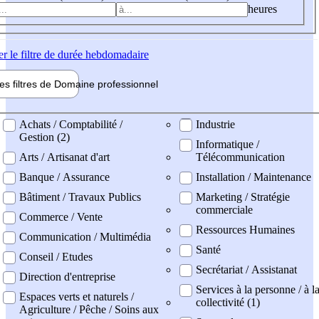
heures
er
le filtre de durée hebdomadaire
les filtres de
Domaine pro
fessionnel
ne professionel
Achats / Comptabilité /
Industrie
Gestion (2)
Informatique /
Arts / Artisanat d'art
Télécommunication
Banque / Assurance
Installation / Maintenance
Bâtiment / Travaux Publics
Marketing / Stratégie
commerciale
Commerce / Vente
Ressources Humaines
Communication / Multimédia
Santé
Conseil / Etudes
Secrétariat / Assistanat
Direction d'entreprise
Services à la personne / à l
Espaces verts et naturels /
collectivité (1)
Agriculture / Pêche / Soins aux