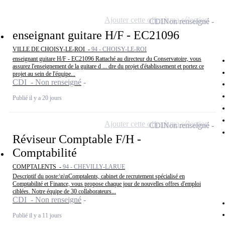
Ajouter cette offre à ma sélection
CDI
Non renseigné
enseignant guitare H/F - EC21096
VILLE DE CHOISY-LE-ROI -
94 - CHOISY-LE-ROI
enseignant guitare H/F - EC21096 Rattaché au directeur du Conservatoire, vous
assurez l'enseignement de la guitare d ... dre du projet d'établissement et portez ce
projet au sein de l'équipe...
CDI - Non renseigné
Publié il y a 20 jours
Ajouter cette offre à ma sélection
CDI
Non renseigné
Réviseur Comptable F/H -
Comptabilité
COMPTALENTS -
94 - CHEVILLY-LARUE
Descriptif du poste:\n\nComptalents, cabinet de recrutement spécialisé en
Comptabilité et Finance, vous propose chaque jour de nouvelles offres d'emploi
ciblées. Notre équipe de 30 collaborateurs...
CDI - Non renseigné
Publié il y a 11 jours