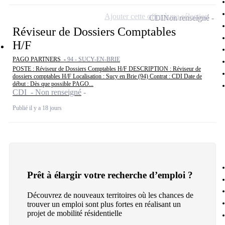
Ajouter cette offre à ma sélection
CDI
Non renseigné
Réviseur de Dossiers Comptables
H/F
PAGO PARTNERS -
94 - SUCY-EN-BRIE
POSTE : Réviseur de Dossiers Comptables H/F DESCRIPTION : Réviseur de
dossiers comptables H/F Localisation : Sucy en Brie (94) Contrat : CDI Date de
début : Dès que possible PAGO...
CDI - Non renseigné
Publié il y a 18 jours
Prêt à élargir votre recherche d’emploi ?
Découvrez de nouveaux territoires où les chances de
trouver un emploi sont plus fortes en réalisant un
projet de mobilité résidentielle