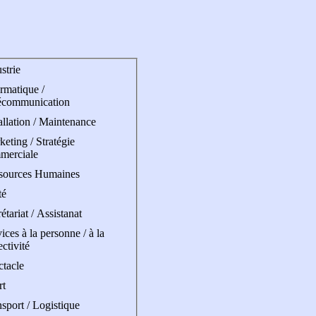
strie
rmatique /
écommunication
allation / Maintenance
eting / Stratégie
merciale
sources Humaines
té
étariat / Assistanat
ices à la personne / à la
ectivité
ctacle
rt
sport / Logistique