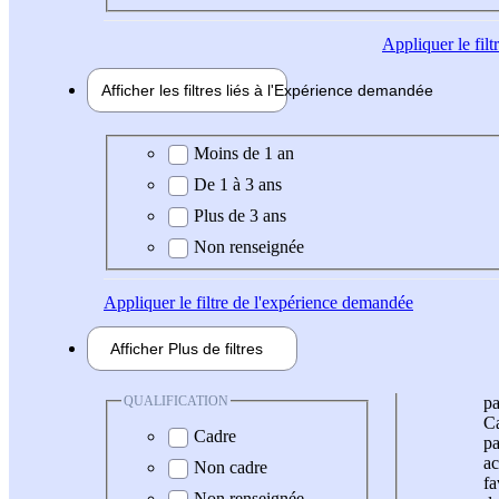
Appliquer
le fil
Afficher les filtres liés à l'
Expérience
demandée
Expérience demandée
Moins de 1 an
De 1 à 3 ans
Plus de 3 ans
Non renseignée
Appliquer
le filtre de l'expérience demandée
Afficher
Plus de
filtres
QUALIFICATION
pa
Ca
Cadre
pa
ac
Non cadre
fa
Non renseignée