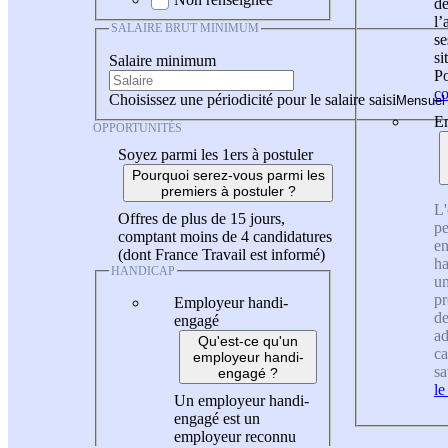
de
l
SALAIRE BRUT MINIMUM
se
si
Salaire minimum
Po
co
Choisissez une périodicité pour le salaire saisi
En
OPPORTUNITÉS
Soyez parmi les 1ers à postuler
Pourquoi serez-vous parmi les
premiers à postuler ?
L'
Offres de plus de 15 jours,
pe
comptant moins de 4 candidatures
en
(dont France Travail est informé)
ha
HANDICAP
un
pr
Employeur handi-
de
engagé
ad
Qu'est-ce qu'un
ca
employeur handi-
sa
engagé ?
le
Un employeur handi-
engagé est un
employeur reconnu