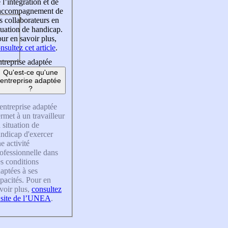
 l’intégration et de
’accompagnement de
s collaborateurs en
tuation de handicap.
ur en savoir plus,
nsultez cet article
.
treprise adaptée
Qu'est-ce qu'une
entreprise adaptée
?
entreprise adaptée
rmet à un travailleur
 situation de
ndicap d'exercer
e activité
ofessionnelle dans
s conditions
aptées à ses
pacités. Pour en
voir plus,
consultez
 site de l’UNEA
.