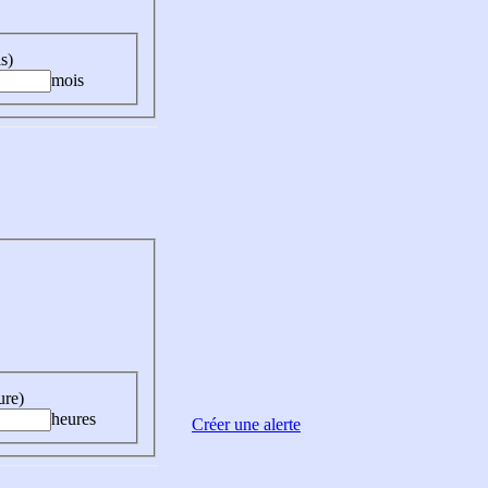
s)
mois
ure)
heures
Créer une alerte