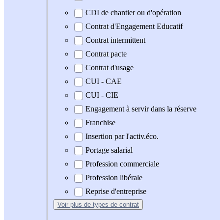
CDI de chantier ou d'opération
Contrat d'Engagement Educatif
Contrat intermittent
Contrat pacte
Contrat d'usage
CUI - CAE
CUI - CIE
Engagement à servir dans la réserve
Franchise
Insertion par l'activ.éco.
Portage salarial
Profession commerciale
Profession libérale
Reprise d'entreprise
Voir plus
de types de contrat