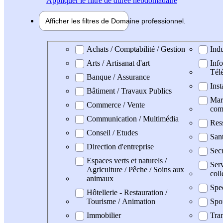
Appliquer
le filtre de durée hebdomadaire
Afficher les filtres de
Domaine pro
fessionnel
Domaine professionel
Achats / Comptabilité / Gestion
Indu
Arts / Artisanat d'art
Info
Tél
Banque / Assurance
Inst
Bâtiment / Travaux Publics
Mark
Commerce / Vente
com
Communication / Multimédia
Res
Conseil / Etudes
San
Direction d'entreprise
Secr
Espaces verts et naturels /
Serv
Agriculture / Pêche / Soins aux
coll
animaux
Spe
Hôtellerie - Restauration /
Tourisme / Animation
Spo
Immobilier
Tran