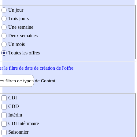
e création de l'offre
Un jour
Trois jours
Une semaine
Deux semaines
Un mois
Toutes les offres
er
le filtre de date de création de l'offre
les filtres de types de
Contrat
de contrat
CDI
CDD
Intérim
CDI Intérimaire
Saisonnier