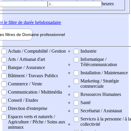
heures
er
le filtre de durée hebdomadaire
les filtres de
Domaine pro
fessionnel
ne professionel
Achats / Comptabilité / Gestion
Industrie
Arts / Artisanat d'art
Informatique /
Télécommunication
Banque / Assurance
Installation / Maintenance
Bâtiment / Travaux Publics
Marketing / Stratégie
Commerce / Vente
commerciale
Communication / Multimédia
Ressources Humaines
Conseil / Etudes
Santé
Direction d'entreprise
Secrétariat / Assistanat
Espaces verts et naturels /
Services à la personne / à l
Agriculture / Pêche / Soins aux
collectivité
animaux