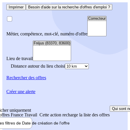
Imprimer
Besoin d'aide sur la recherche d'offres d'emploi ?
Métier, compétence, mot-clé, numéro d'offre
Lieu de travail
Distance autour du lieu choisi
Rechercher
des offres
Créer une alerte
Qui sont n
icher uniquement
 offres France Travail
Cette action recharge la liste des offres
les filtres de
Date de création
de l'offre