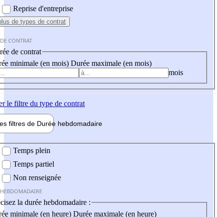
Reprise d'entreprise
plus
de types de contrat
 DE CONTRAT
ée de contrat
ée minimale (en mois)
Durée maximale (en mois)
mois
er
le filtre du type de contrat
les filtres de
Durée hebdo
madaire
 hebdomadaire
Temps plein
Temps partiel
Non renseignée
 HEBDOMADAIRE
cisez la durée hebdomadaire :
ée minimale (en heure)
Durée maximale (en heure)