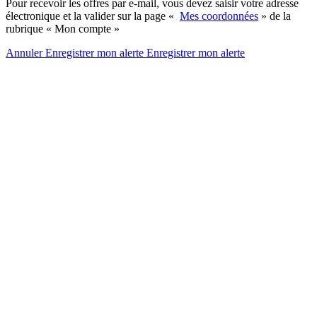
Pour recevoir les offres par e-mail, vous devez saisir votre adresse
électronique et la valider sur la page «
Mes coordonnées
» de la
rubrique « Mon compte »
Annuler
Enregistrer mon alerte
Enregistrer
mon alerte