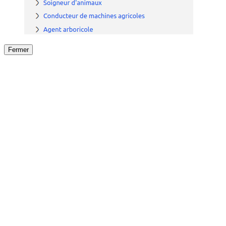
Fermer
Fermer
le détail de l'offre
/
Offre
sur
Offre précéden