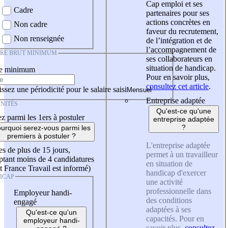
Cap emploi et ses
Cadre
partenaires pour ses
actions concrètes en
Non cadre
faveur du recrutement,
Non renseignée
de l’intégration et de
l’accompagnement de
IRE BRUT MINIMUM
ses collaborateurs en
situation de handicap.
re minimum
Pour en savoir plus,
consultez cet article
.
ssez une périodicité pour le salaire saisi
Entreprise adaptée
NITÉS
Qu'est-ce qu'une
z parmi les 1ers à postuler
entreprise adaptée
?
urquoi serez-vous parmi les
premiers à postuler ?
L'entreprise adaptée
es de plus de 15 jours,
permet à un travailleur
tant moins de 4 candidatures
en situation de
t France Travail est informé)
handicap d'exercer
ICAP
une activité
professionnelle dans
Employeur handi-
des conditions
engagé
adaptées à ses
Qu'est-ce qu'un
capacités. Pour en
employeur handi-
savoir plus,
consultez