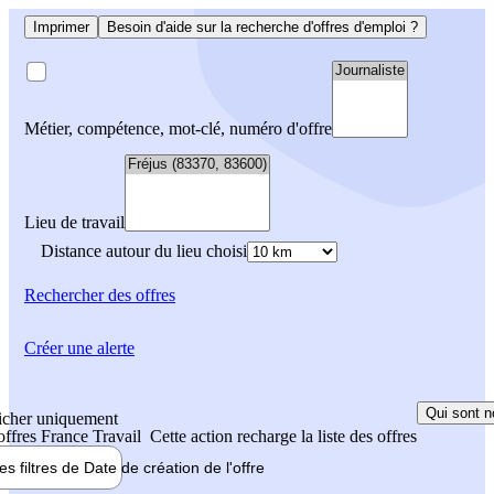
Imprimer
Besoin d'aide sur la recherche d'offres d'emploi ?
Métier, compétence, mot-clé, numéro d'offre
Lieu de travail
Distance autour du lieu choisi
Rechercher
des offres
Créer une alerte
Qui sont n
icher uniquement
 offres France Travail
Cette action recharge la liste des offres
les filtres de
Date de création
de l'offre