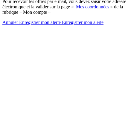
Pour recevoir les offres par e-mail, vous devez saisir votre adresse
électronique et la valider sur la page «
Mes coordonnées
» de la
rubrique « Mon compte »
Annuler
Enregistrer mon alerte
Enregistrer
mon alerte