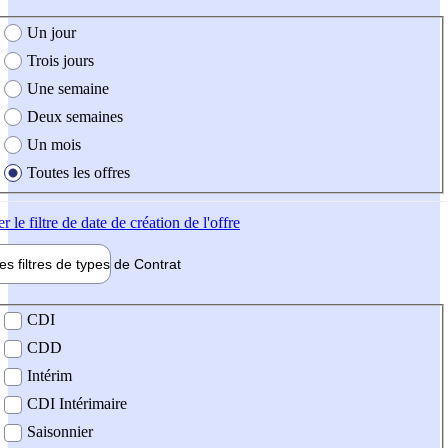
e création de l'offre
Un jour
Trois jours
Une semaine
Deux semaines
Un mois
Toutes les offres
er
le filtre de date de création de l'offre
les filtres de types de
Contrat
de contrat
CDI
CDD
Intérim
CDI Intérimaire
Saisonnier