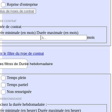
Reprise d'entreprise
plus
de types de contrat
 DE CONTRAT
ée de contrat
ée minimale (en mois)
Durée maximale (en mois)
mois
er
le filtre du type de contrat
les filtres de
Durée hebdo
madaire
 hebdomadaire
Temps plein
Temps partiel
Non renseignée
 HEBDOMADAIRE
cisez la durée hebdomadaire :
ée minimale (en heure)
Durée maximale (en heure)