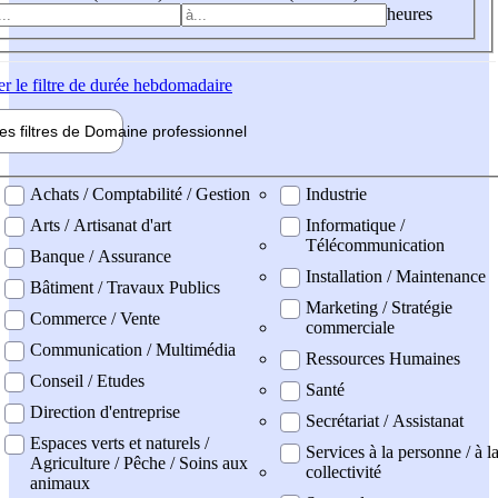
heures
er
le filtre de durée hebdomadaire
les filtres de
Domaine pro
fessionnel
ne professionel
Achats / Comptabilité / Gestion
Industrie
Arts / Artisanat d'art
Informatique /
Télécommunication
Banque / Assurance
Installation / Maintenance
Bâtiment / Travaux Publics
Marketing / Stratégie
Commerce / Vente
commerciale
Communication / Multimédia
Ressources Humaines
Conseil / Etudes
Santé
Direction d'entreprise
Secrétariat / Assistanat
Espaces verts et naturels /
Services à la personne / à l
Agriculture / Pêche / Soins aux
collectivité
animaux