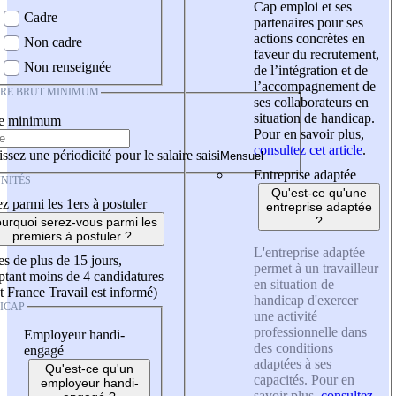
Cap emploi et ses
Cadre
partenaires pour ses
actions concrètes en
Non cadre
faveur du recrutement,
Non renseignée
de l’intégration et de
l’accompagnement de
IRE BRUT MINIMUM
ses collaborateurs en
situation de handicap.
re minimum
Pour en savoir plus,
consultez cet article
.
ssez une périodicité pour le salaire saisi
Entreprise adaptée
NITÉS
Qu'est-ce qu'une
z parmi les 1ers à postuler
entreprise adaptée
?
urquoi serez-vous parmi les
premiers à postuler ?
L'entreprise adaptée
es de plus de 15 jours,
permet à un travailleur
tant moins de 4 candidatures
en situation de
t France Travail est informé)
handicap d'exercer
ICAP
une activité
professionnelle dans
Employeur handi-
des conditions
engagé
adaptées à ses
Qu'est-ce qu'un
capacités. Pour en
employeur handi-
savoir plus,
consultez