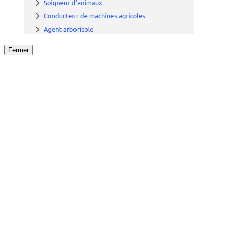
Fermer
Fermer
le détail de l'offre
/
Offre
sur
Offre précéden