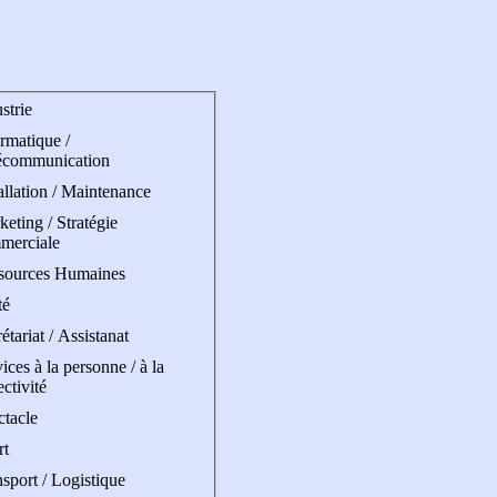
strie
rmatique /
écommunication
allation / Maintenance
eting / Stratégie
merciale
sources Humaines
té
étariat / Assistanat
ices à la personne / à la
ectivité
ctacle
rt
sport / Logistique