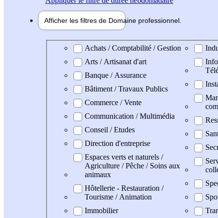
Appliquer
le filtre de durée hebdomadaire
Afficher les filtres de
Domaine pro
fessionnel
Domaine professionel
Achats / Comptabilité / Gestion
Indu
Arts / Artisanat d'art
Info
Tél
Banque / Assurance
Inst
Bâtiment / Travaux Publics
Mark
Commerce / Vente
com
Communication / Multimédia
Res
Conseil / Etudes
San
Direction d'entreprise
Secr
Espaces verts et naturels /
Serv
Agriculture / Pêche / Soins aux
coll
animaux
Spe
Hôtellerie - Restauration /
Tourisme / Animation
Spo
Immobilier
Tran