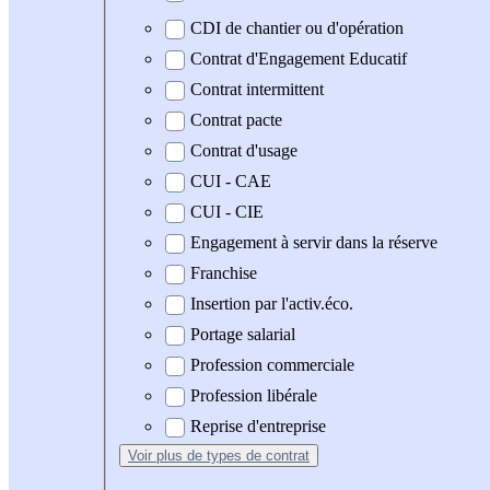
CDI de chantier ou d'opération
Contrat d'Engagement Educatif
Contrat intermittent
Contrat pacte
Contrat d'usage
CUI - CAE
CUI - CIE
Engagement à servir dans la réserve
Franchise
Insertion par l'activ.éco.
Portage salarial
Profession commerciale
Profession libérale
Reprise d'entreprise
Voir plus
de types de contrat