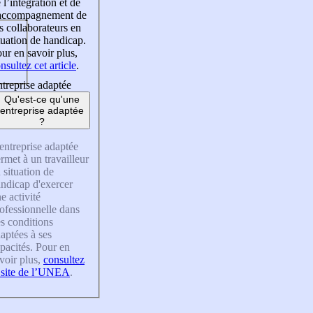
 l’intégration et de
’accompagnement de
s collaborateurs en
tuation de handicap.
ur en savoir plus,
nsultez cet article
.
treprise adaptée
Qu'est-ce qu'une
entreprise adaptée
?
entreprise adaptée
rmet à un travailleur
 situation de
ndicap d'exercer
e activité
ofessionnelle dans
s conditions
aptées à ses
pacités. Pour en
voir plus,
consultez
 site de l’UNEA
.