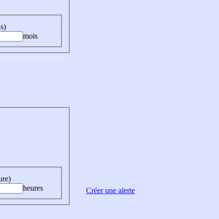
s)
mois
ure)
heures
Créer une alerte