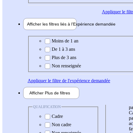
Appliquer
le fil
Afficher les filtres liés à l'
Expérience
demandée
Expérience demandée
Moins de 1 an
De 1 à 3 ans
Plus de 3 ans
Non renseignée
Appliquer
le filtre de l'expérience demandée
Afficher
Plus de
filtres
QUALIFICATION
pa
Ca
Cadre
pa
ac
Non cadre
fa
Non renseignée