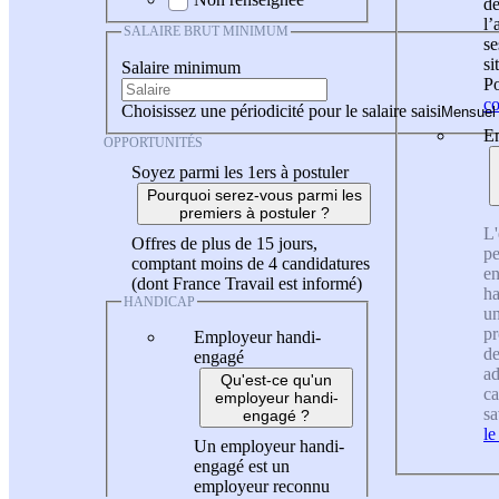
de
l
SALAIRE BRUT MINIMUM
se
si
Salaire minimum
Po
co
Choisissez une périodicité pour le salaire saisi
En
OPPORTUNITÉS
Soyez parmi les 1ers à postuler
Pourquoi serez-vous parmi les
premiers à postuler ?
L'
Offres de plus de 15 jours,
pe
comptant moins de 4 candidatures
en
(dont France Travail est informé)
ha
HANDICAP
un
pr
Employeur handi-
de
engagé
ad
Qu'est-ce qu'un
ca
employeur handi-
sa
engagé ?
le
Un employeur handi-
engagé est un
employeur reconnu