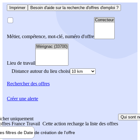
Imprimer
Besoin d'aide sur la recherche d'offres d'emploi ?
Métier, compétence, mot-clé, numéro d'offre
Lieu de travail
Distance autour du lieu choisi
Rechercher
des offres
Créer une alerte
Qui sont n
icher uniquement
 offres France Travail
Cette action recharge la liste des offres
les filtres de
Date de création
de l'offre