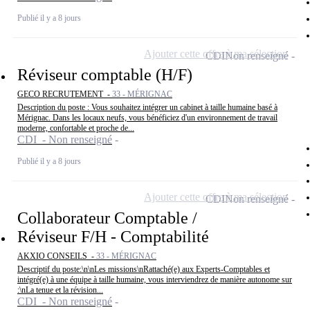
Publié il y a 8 jours
Ajouter cette offre à ma sélection
CDI
Non renseigné
Réviseur comptable (H/F)
GECO RECRUTEMENT -
33 - MÉRIGNAC
Description du poste : Vous souhaitez intégrer un cabinet à taille humaine basé à
Mérignac. Dans les locaux neufs, vous bénéficiez d'un environnement de travail
moderne, confortable et proche de...
CDI - Non renseigné
Publié il y a 8 jours
Ajouter cette offre à ma sélection
CDI
Non renseigné
Collaborateur Comptable /
Réviseur F/H - Comptabilité
AKXIO CONSEILS -
33 - MÉRIGNAC
Descriptif du poste:\n\nLes missions\nRattaché(e) aux Experts-Comptables et
intégré(e) à une équipe à taille humaine, vous interviendrez de manière autonome sur
:\nLa tenue et la révision...
CDI - Non renseigné