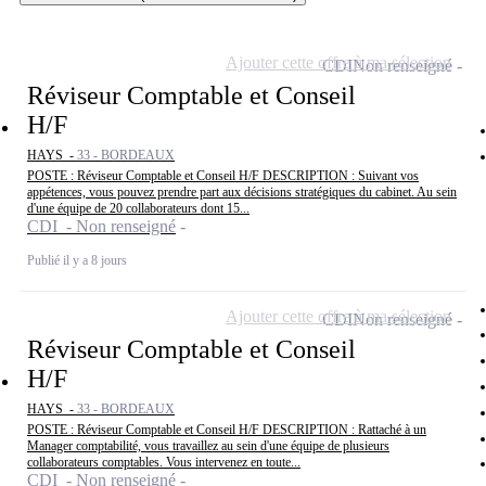
Ajouter cette offre à ma sélection
CDI
Non renseigné
Réviseur Comptable et Conseil
H/F
HAYS -
33 - BORDEAUX
POSTE : Réviseur Comptable et Conseil H/F DESCRIPTION : Suivant vos
appétences, vous pouvez prendre part aux décisions stratégiques du cabinet. Au sein
d'une équipe de 20 collaborateurs dont 15...
CDI - Non renseigné
Publié il y a 8 jours
Ajouter cette offre à ma sélection
CDI
Non renseigné
Réviseur Comptable et Conseil
H/F
HAYS -
33 - BORDEAUX
POSTE : Réviseur Comptable et Conseil H/F DESCRIPTION : Rattaché à un
Manager comptabilité, vous travaillez au sein d'une équipe de plusieurs
collaborateurs comptables. Vous intervenez en toute...
CDI - Non renseigné