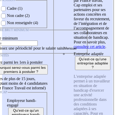
IFICATION
par France travail,
Cap emploi et ses
Cadre (1)
partenaires pour ses
actions concrètes en
Non cadre (2)
faveur du recrutement,
Non renseignée (4)
de l’intégration et de
l’accompagnement de
IRE BRUT MINIMUM
ses collaborateurs en
situation de handicap.
re minimum
Pour en savoir plus,
consultez cet article
.
ssez une périodicité pour le salaire saisi
Entreprise adaptée
NITÉS
Qu'est-ce qu'une
z parmi les 1ers à postuler
entreprise adaptée
?
urquoi serez-vous parmi les
premiers à postuler ?
L'entreprise adaptée
es de plus de 15 jours,
permet à un travailleur
tant moins de 4 candidatures
en situation de
t France Travail est informé)
handicap d'exercer
ICAP
une activité
professionnelle dans
Employeur handi-
des conditions
engagé
adaptées à ses
Qu'est-ce qu'un
capacités. Pour en
employeur handi-