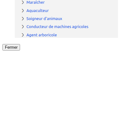
Fermer
Fermer
le détail de l'offre
/
Offre
sur
Offre précéden