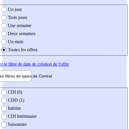
e création de l'offre
Un jour
Trois jours
Une semaine
Deux semaines
Un mois
Toutes les offres
er
le filtre de date de création de l'offre
les filtres de types de
Contrat
de contrat
CDI (6)
CDD (1)
Intérim
CDI Intérimaire
Saisonnier