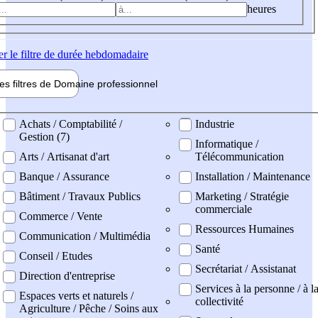
heures
er
le filtre de durée hebdomadaire
les filtres de
Domaine pro
fessionnel
ne professionel
Achats / Comptabilité /
Industrie
Gestion (7)
Informatique /
Arts / Artisanat d'art
Télécommunication
Banque / Assurance
Installation / Maintenance
Bâtiment / Travaux Publics
Marketing / Stratégie
commerciale
Commerce / Vente
Ressources Humaines
Communication / Multimédia
Santé
Conseil / Etudes
Secrétariat / Assistanat
Direction d'entreprise
Services à la personne / à l
Espaces verts et naturels /
collectivité
Agriculture / Pêche / Soins aux