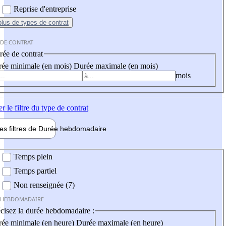
Reprise d'entreprise
plus
de types de contrat
 DE CONTRAT
ée de contrat
ée minimale (en mois)
Durée maximale (en mois)
mois
er
le filtre du type de contrat
les filtres de
Durée hebdo
madaire
 hebdomadaire
Temps plein
Temps partiel
Non renseignée (7)
 HEBDOMADAIRE
cisez la durée hebdomadaire :
ée minimale (en heure)
Durée maximale (en heure)