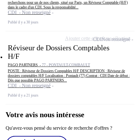
recherchons pour un de nos clients, situé sur Paris, un Réviseur Comptable (H/F)
dans le cadre d'un CDI. Sous la responsabilité...
CDI - Non renseigné
Publié il y a 30 jours
Ajouter cette offre à ma sélection
CDI
Non renseigné
Réviseur de Dossiers Comptables
H/F
PAGO PARTNERS -
77 - PONTAULT-COMBAULT
POSTE : Réviseur de Dossiers Comptables H/F DESCRIPTION : Réviseur de
dossiers comptables H/F Localisation : Pontault (77) Contrat : CDI Date de début :
Dès que possible PAGO PARTNERS...
CDI - Non renseigné
Publié il y a 21 jours
Votre avis nous intéresse
Qu'avez-vous pensé du service de recherche d'offres ?