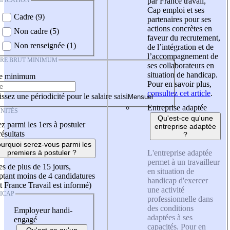
IFICATION
par France travail,
Cap emploi et ses
Cadre (9)
partenaires pour ses
actions concrètes en
Non cadre (5)
faveur du recrutement,
Non renseignée (1)
de l’intégration et de
l’accompagnement de
IRE BRUT MINIMUM
ses collaborateurs en
situation de handicap.
re minimum
Pour en savoir plus,
consultez cet article
.
ssez une périodicité pour le salaire saisi
Entreprise adaptée
NITÉS
Qu'est-ce qu'une
z parmi les 1ers à postuler
entreprise adaptée
résultats
?
urquoi serez-vous parmi les
L'entreprise adaptée
premiers à postuler ?
permet à un travailleur
es de plus de 15 jours,
en situation de
tant moins de 4 candidatures
handicap d'exercer
t France Travail est informé)
une activité
ICAP
professionnelle dans
des conditions
Employeur handi-
adaptées à ses
engagé
capacités. Pour en
Qu'est-ce qu'un