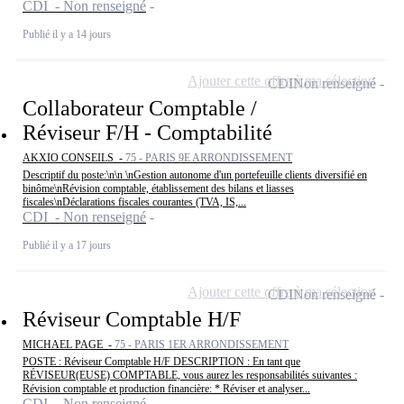
CDI - Non renseigné
Publié il y a 14 jours
Ajouter cette offre à ma sélection
CDI
Non renseigné
Collaborateur Comptable /
Réviseur F/H - Comptabilité
AKXIO CONSEILS -
75 - PARIS 9E ARRONDISSEMENT
Descriptif du poste:\n\n \nGestion autonome d'un portefeuille clients diversifié en
binôme\nRévision comptable, établissement des bilans et liasses
fiscales\nDéclarations fiscales courantes (TVA, IS,...
CDI - Non renseigné
Publié il y a 17 jours
Ajouter cette offre à ma sélection
CDI
Non renseigné
Réviseur Comptable H/F
MICHAEL PAGE -
75 - PARIS 1ER ARRONDISSEMENT
POSTE : Réviseur Comptable H/F DESCRIPTION : En tant que
RÉVISEUR(EUSE) COMPTABLE, vous aurez les responsabilités suivantes :
Révision comptable et production financière: * Réviser et analyser...
CDI - Non renseigné