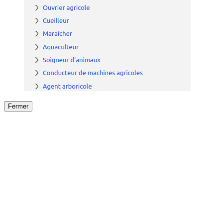
Fermer
Fermer
le détail de l'offre
/
Offre
sur
Offre précéden