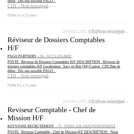
début : Dès que possible PAGO...
CDI - Non renseigné
Publié il y a 21 jours
Ajouter cette offre à ma sélection
CDI
Non renseigné
Réviseur de Dossiers Comptables
H/F
PAGO PARTNERS -
94 - SUCY-EN-BRIE
POSTE : Réviseur de Dossiers Comptables H/F DESCRIPTION : Réviseur de
dossiers comptables H/F Localisation : Sucy en Brie (94) Contrat : CDI Date de
début : Dès que possible PAGO...
CDI - Non renseigné
Publié il y a 21 jours
Ajouter cette offre à ma sélection
CDI
Non renseigné
Reviseur Comptable - Chef de
Mission H/F
KEYSTONE RECRUTEMENT -
75 - PARIS 1ER ARRONDISSEMENT
POSTE : Reviseur Comptable - Chef de Mission H/F DESCRIPTION : Nous