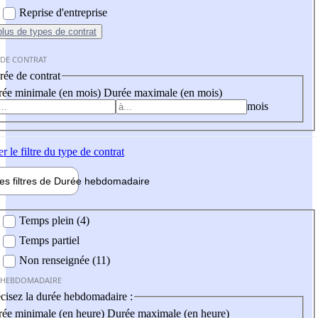
Reprise d'entreprise
plus
de types de contrat
 DE CONTRAT
ée de contrat
ée minimale (en mois)
Durée maximale (en mois)
mois
er
le filtre du type de contrat
les filtres de
Durée hebdo
madaire
 hebdomadaire
Temps plein (4)
Temps partiel
Non renseignée (11)
 HEBDOMADAIRE
cisez la durée hebdomadaire :
ée minimale (en heure)
Durée maximale (en heure)