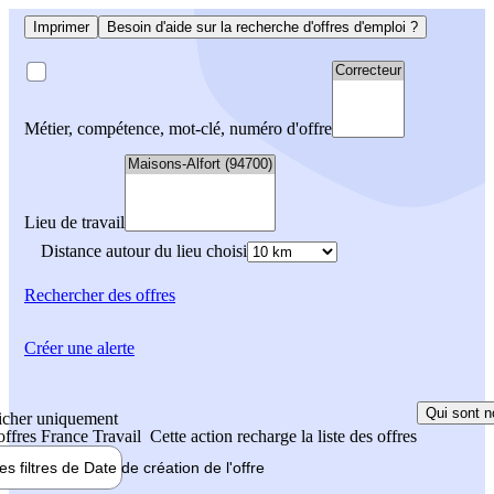
Imprimer
Besoin d'aide sur la recherche d'offres d'emploi ?
Métier, compétence, mot-clé, numéro d'offre
Lieu de travail
Distance autour du lieu choisi
Rechercher
des offres
Créer une alerte
Qui sont n
icher uniquement
 offres France Travail
Cette action recharge la liste des offres
les filtres de
Date de création
de l'offre