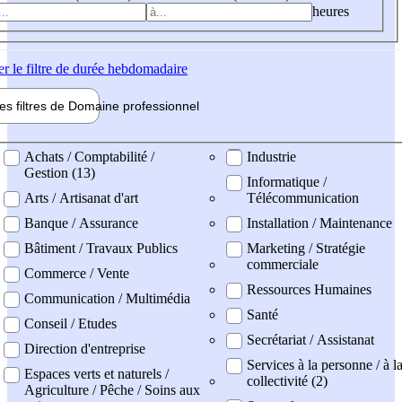
heures
er
le filtre de durée hebdomadaire
les filtres de
Domaine pro
fessionnel
ne professionel
Achats / Comptabilité /
Industrie
Gestion (13)
Informatique /
Arts / Artisanat d'art
Télécommunication
Banque / Assurance
Installation / Maintenance
Bâtiment / Travaux Publics
Marketing / Stratégie
commerciale
Commerce / Vente
Ressources Humaines
Communication / Multimédia
Santé
Conseil / Etudes
Secrétariat / Assistanat
Direction d'entreprise
Services à la personne / à l
Espaces verts et naturels /
collectivité (2)
Agriculture / Pêche / Soins aux