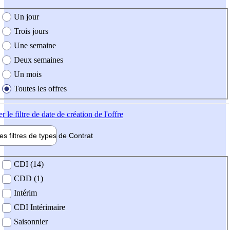
e création de l'offre
Un jour
Trois jours
Une semaine
Deux semaines
Un mois
Toutes les offres
er
le filtre de date de création de l'offre
les filtres de types de
Contrat
de contrat
CDI (14)
CDD (1)
Intérim
CDI Intérimaire
Saisonnier