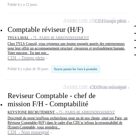
Publié il y a 12 jours
Ajouter cette offre à ma sélection
CDI
Temps plein
Comptable réviseur (H/F)
TYLS LAVAL -
75 - PARIS 8E ARRONDISSEMENT
Chez TYLS Conseil, vous rejoignez une équipe engagée auprès des entrepreneurs
pour leur offrir un accompagnement structuré, rigoureux et profondément humain.
Votre mission : En tant que...
CDI - Temps plein
Publié il y a plus de 30 jours
Soyez parmi les 1ers à postuler
Ajouter cette offre à ma sélection
CDI
Non renseigné
Reviseur Comptable - chef de
mission F/H - Comptabilité
KEYSTONE RECRUTEMENT -
75 - PARIS 8E ARRONDISSEMENT
Descriptif du poste:\n\nNous recherchons pour un de nos clients, situé sur Paris, un
Réviseur Comptable (H/F) dans le cadre d'un CDI.\n \nSous la responsabilité de
l'Expert-Comptable, vous prendrez...
CDI - Non renseigné