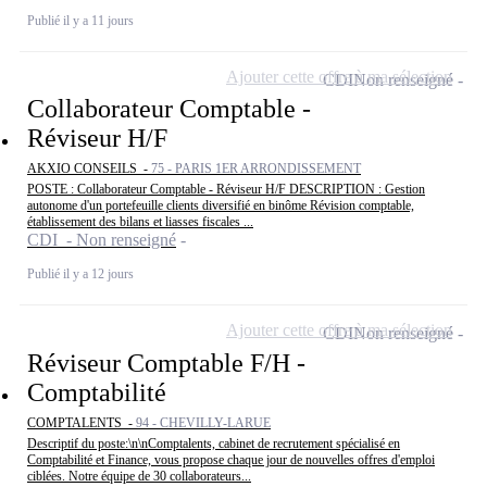
Publié il y a 11 jours
Ajouter cette offre à ma sélection
CDI
Non renseigné
Collaborateur Comptable -
Réviseur H/F
AKXIO CONSEILS -
75 - PARIS 1ER ARRONDISSEMENT
POSTE : Collaborateur Comptable - Réviseur H/F DESCRIPTION : Gestion
autonome d'un portefeuille clients diversifié en binôme Révision comptable,
établissement des bilans et liasses fiscales ...
CDI - Non renseigné
Publié il y a 12 jours
Ajouter cette offre à ma sélection
CDI
Non renseigné
Réviseur Comptable F/H -
Comptabilité
COMPTALENTS -
94 - CHEVILLY-LARUE
Descriptif du poste:\n\nComptalents, cabinet de recrutement spécialisé en
Comptabilité et Finance, vous propose chaque jour de nouvelles offres d'emploi
ciblées. Notre équipe de 30 collaborateurs...