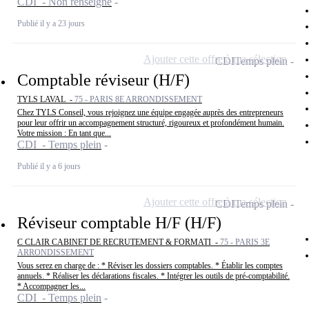
CDI - Non renseigné
Publié il y a 23 jours
Ajouter cette offre à ma sélection
CDI
Temps plein
Comptable réviseur (H/F)
TYLS LAVAL -
75 - PARIS 8E ARRONDISSEMENT
Chez TYLS Conseil, vous rejoignez une équipe engagée auprès des entrepreneurs
pour leur offrir un accompagnement structuré, rigoureux et profondément humain.
Votre mission : En tant que...
CDI - Temps plein
Publié il y a 6 jours
Ajouter cette offre à ma sélection
CDI
Temps plein
Réviseur comptable H/F (H/F)
C CLAIR CABINET DE RECRUTEMENT & FORMATI -
75 - PARIS 3E
ARRONDISSEMENT
Vous serez en charge de : * Réviser les dossiers comptables. * Établir les comptes
annuels. * Réaliser les déclarations fiscales. * Intégrer les outils de pré-comptabilité.
* Accompagner les...
CDI - Temps plein