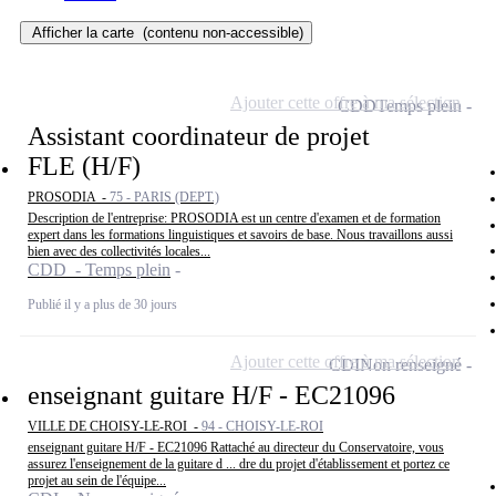
Afficher la carte
(contenu non-accessible)
Ajouter cette offre à ma sélection
CDD
Temps plein
Assistant coordinateur de projet
FLE (H/F)
PROSODIA -
75 - PARIS (DEPT.)
Description de l'entreprise: PROSODIA est un centre d'examen et de formation
expert dans les formations linguistiques et savoirs de base. Nous travaillons aussi
bien avec des collectivités locales...
CDD - Temps plein
Publié il y a plus de 30 jours
Ajouter cette offre à ma sélection
CDI
Non renseigné
enseignant guitare H/F - EC21096
VILLE DE CHOISY-LE-ROI -
94 - CHOISY-LE-ROI
enseignant guitare H/F - EC21096 Rattaché au directeur du Conservatoire, vous
assurez l'enseignement de la guitare d ... dre du projet d'établissement et portez ce
projet au sein de l'équipe...