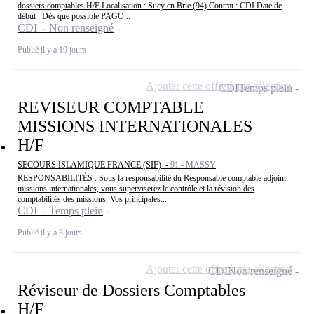
dossiers comptables H/F Localisation : Sucy en Brie (94) Contrat : CDI Date de
début : Dès que possible PAGO...
CDI - Non renseigné
Publié il y a 19 jours
Ajouter cette offre à ma sélection
CDI
Temps plein
REVISEUR COMPTABLE
MISSIONS INTERNATIONALES
H/F
SECOURS ISLAMIQUE FRANCE (SIF) -
91 - MASSY
RESPONSABILITÉS : Sous la responsabilité du Responsable comptable adjoint
missions internationales, vous superviserez le contrôle et la révision des
comptabilités des missions. Vos principales...
CDI - Temps plein
Publié il y a 3 jours
Ajouter cette offre à ma sélection
CDI
Non renseigné
Réviseur de Dossiers Comptables
H/F