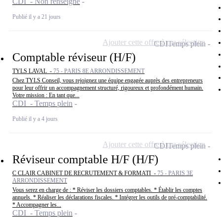
CDI - Non renseigné
Publié il y a 21 jours
Ajouter cette offre à ma sélection
CDI
Temps plein
Comptable réviseur (H/F)
TYLS LAVAL -
75 - PARIS 8E ARRONDISSEMENT
Chez TYLS Conseil, vous rejoignez une équipe engagée auprès des entrepreneurs
pour leur offrir un accompagnement structuré, rigoureux et profondément humain.
Votre mission : En tant que...
CDI - Temps plein
Publié il y a 4 jours
Ajouter cette offre à ma sélection
CDI
Temps plein
Réviseur comptable H/F (H/F)
C CLAIR CABINET DE RECRUTEMENT & FORMATI -
75 - PARIS 3E
ARRONDISSEMENT
Vous serez en charge de : * Réviser les dossiers comptables. * Établir les comptes
annuels. * Réaliser les déclarations fiscales. * Intégrer les outils de pré-comptabilité.
* Accompagner les...
CDI - Temps plein