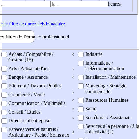
heures
er
le filtre de durée hebdomadaire
les filtres de
Domaine pro
fessionnel
ne professionel
Achats / Comptabilité /
Industrie
Gestion (15)
Informatique /
Arts / Artisanat d'art
Télécommunication
Banque / Assurance
Installation / Maintenance
Bâtiment / Travaux Publics
Marketing / Stratégie
commerciale
Commerce / Vente
Ressources Humaines
Communication / Multimédia
Santé
Conseil / Etudes
Secrétariat / Assistanat
Direction d'entreprise
Services à la personne / à l
Espaces verts et naturels /
collectivité (2)
Agriculture / Pêche / Soins aux