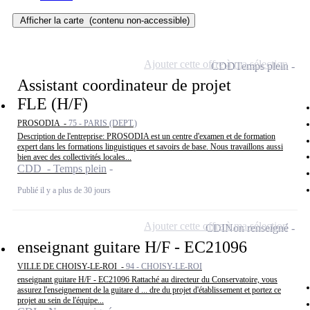
Afficher la carte
(contenu non-accessible)
Ajouter cette offre à ma sélection
CDD
Temps plein
Assistant coordinateur de projet
FLE (H/F)
PROSODIA -
75 - PARIS (DEPT.)
Description de l'entreprise: PROSODIA est un centre d'examen et de formation
expert dans les formations linguistiques et savoirs de base. Nous travaillons aussi
bien avec des collectivités locales...
CDD - Temps plein
Publié il y a plus de 30 jours
Ajouter cette offre à ma sélection
CDI
Non renseigné
enseignant guitare H/F - EC21096
VILLE DE CHOISY-LE-ROI -
94 - CHOISY-LE-ROI
enseignant guitare H/F - EC21096 Rattaché au directeur du Conservatoire, vous
assurez l'enseignement de la guitare d ... dre du projet d'établissement et portez ce
projet au sein de l'équipe...