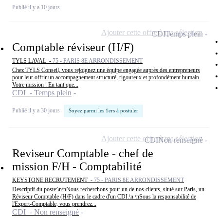
Publié il y a 10 jours
Ajouter cette offre à ma sélection
CDI
Temps plein
Comptable réviseur (H/F)
TYLS LAVAL -
75 - PARIS 8E ARRONDISSEMENT
Chez TYLS Conseil, vous rejoignez une équipe engagée auprès des entrepreneurs
pour leur offrir un accompagnement structuré, rigoureux et profondément humain.
Votre mission : En tant que...
CDI - Temps plein
Publié il y a 30 jours
Soyez parmi les 1ers à postuler
Ajouter cette offre à ma sélection
CDI
Non renseigné
Reviseur Comptable - chef de
mission F/H - Comptabilité
KEYSTONE RECRUTEMENT -
75 - PARIS 8E ARRONDISSEMENT
Descriptif du poste:\n\nNous recherchons pour un de nos clients, situé sur Paris, un
Réviseur Comptable (H/F) dans le cadre d'un CDI.\n \nSous la responsabilité de
l'Expert-Comptable, vous prendrez...
CDI - Non renseigné