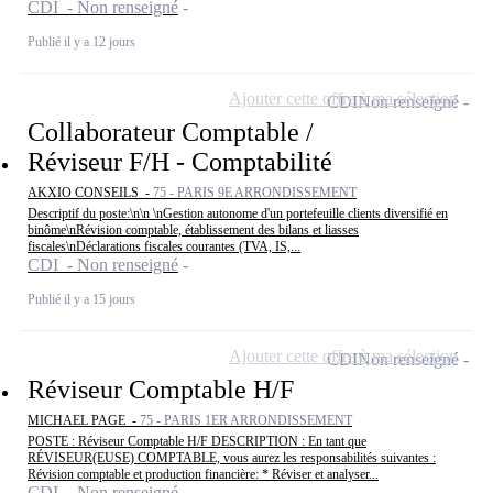
CDI - Non renseigné
Publié il y a 12 jours
Ajouter cette offre à ma sélection
CDI
Non renseigné
Collaborateur Comptable /
Réviseur F/H - Comptabilité
AKXIO CONSEILS -
75 - PARIS 9E ARRONDISSEMENT
Descriptif du poste:\n\n \nGestion autonome d'un portefeuille clients diversifié en
binôme\nRévision comptable, établissement des bilans et liasses
fiscales\nDéclarations fiscales courantes (TVA, IS,...
CDI - Non renseigné
Publié il y a 15 jours
Ajouter cette offre à ma sélection
CDI
Non renseigné
Réviseur Comptable H/F
MICHAEL PAGE -
75 - PARIS 1ER ARRONDISSEMENT
POSTE : Réviseur Comptable H/F DESCRIPTION : En tant que
RÉVISEUR(EUSE) COMPTABLE, vous aurez les responsabilités suivantes :
Révision comptable et production financière: * Réviser et analyser...
CDI - Non renseigné