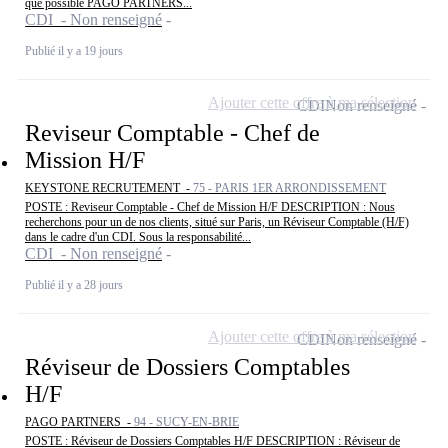
que possible PAGO PARTNERS...
CDI - Non renseigné
Publié il y a 19 jours
Ajouter cette offre à ma sélection
CDI
Non renseigné
Reviseur Comptable - Chef de
Mission H/F
KEYSTONE RECRUTEMENT -
75 - PARIS 1ER ARRONDISSEMENT
POSTE : Reviseur Comptable - Chef de Mission H/F DESCRIPTION : Nous
recherchons pour un de nos clients, situé sur Paris, un Réviseur Comptable (H/F)
dans le cadre d'un CDI. Sous la responsabilité...
CDI - Non renseigné
Publié il y a 28 jours
Ajouter cette offre à ma sélection
CDI
Non renseigné
Réviseur de Dossiers Comptables
H/F
PAGO PARTNERS -
94 - SUCY-EN-BRIE
POSTE : Réviseur de Dossiers Comptables H/F DESCRIPTION : Réviseur de