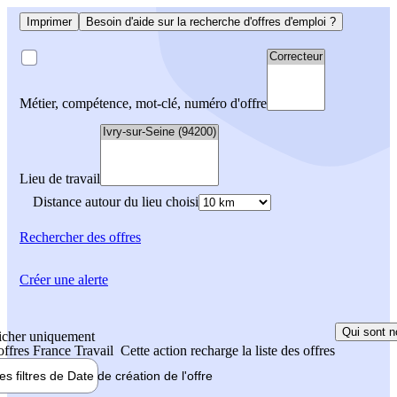
Imprimer
Besoin d'aide sur la recherche d'offres d'emploi ?
Métier, compétence, mot-clé, numéro d'offre
Lieu de travail
Distance autour du lieu choisi
Rechercher
des offres
Créer une alerte
Qui sont n
icher uniquement
 offres France Travail
Cette action recharge la liste des offres
les filtres de
Date de création
de l'offre