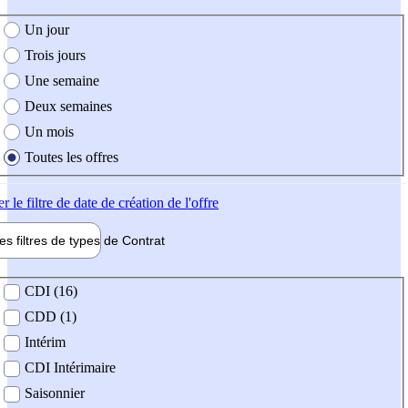
e création de l'offre
Un jour
Trois jours
Une semaine
Deux semaines
Un mois
Toutes les offres
er
le filtre de date de création de l'offre
les filtres de types de
Contrat
de contrat
CDI (16)
CDD (1)
Intérim
CDI Intérimaire
Saisonnier