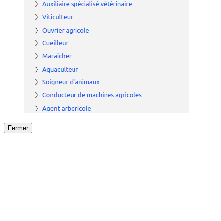
Fermer
Fermer
le détail de l'offre
/
Offre
sur
Offre précéden