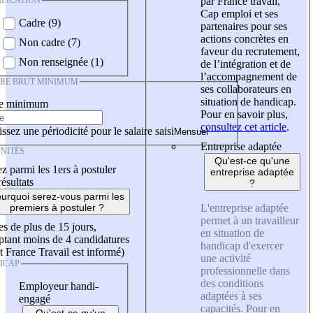
IFICATION
par France travail,
Cap emploi et ses
Cadre (9)
partenaires pour ses
actions concrètes en
Non cadre (7)
faveur du recrutement,
Non renseignée (1)
de l’intégration et de
l’accompagnement de
IRE BRUT MINIMUM
ses collaborateurs en
situation de handicap.
re minimum
Pour en savoir plus,
consultez cet article
.
ssez une périodicité pour le salaire saisi
Entreprise adaptée
NITÉS
Qu'est-ce qu'une
z parmi les 1ers à postuler
entreprise adaptée
résultats
?
urquoi serez-vous parmi les
L'entreprise adaptée
premiers à postuler ?
permet à un travailleur
es de plus de 15 jours,
en situation de
tant moins de 4 candidatures
handicap d'exercer
t France Travail est informé)
une activité
ICAP
professionnelle dans
des conditions
Employeur handi-
adaptées à ses
engagé
capacités. Pour en
Qu'est-ce qu'un