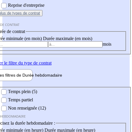
Reprise d'entreprise
plus
de types de contrat
 DE CONTRAT
ée de contrat
ée minimale (en mois)
Durée maximale (en mois)
mois
er
le filtre du type de contrat
les filtres de
Durée hebdo
madaire
 hebdomadaire
Temps plein (5)
Temps partiel
Non renseignée (12)
 HEBDOMADAIRE
cisez la durée hebdomadaire :
ée minimale (en heure)
Durée maximale (en heure)