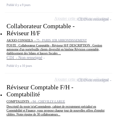
Publié il y a 9 jours
Ajouter cette offre à ma sélection
CDI
Non renseigné
Collaborateur Comptable -
Réviseur H/F
AKXIO CONSEILS -
75 - PARIS 1ER ARRONDISSEMENT
POSTE : Collaborateur Comptable - Réviseur H/F DESCRIPTION : Gestion
autonome d'un portefeuille clients diversifié en binôme Révision comptable,
établissement des bilans et liasses fiscales ...
CDI - Non renseigné
Publié il y a 10 jours
Ajouter cette offre à ma sélection
CDI
Non renseigné
Réviseur Comptable F/H -
Comptabilité
COMPTALENTS -
94 - CHEVILLY-LARUE
Descriptif du poste:\n\nComptalents, cabinet de recrutement spécialisé en
Comptabilité et Finance, vous propose chaque jour de nouvelles offres d'emploi
ciblées. Notre équipe de 30 collaborateurs...