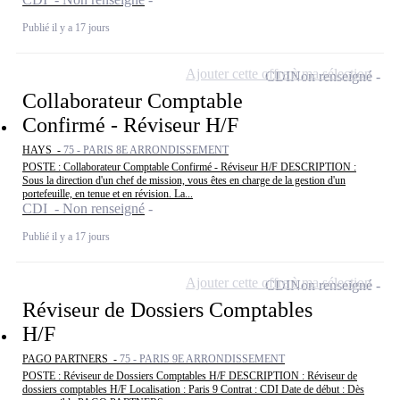
Publié il y a 17 jours
Ajouter cette offre à ma sélection
CDI
Non renseigné
Collaborateur Comptable
Confirmé - Réviseur H/F
HAYS -
75 - PARIS 8E ARRONDISSEMENT
POSTE : Collaborateur Comptable Confirmé - Réviseur H/F DESCRIPTION :
Sous la direction d'un chef de mission, vous êtes en charge de la gestion d'un
portefeuille, en tenue et en révision. La...
CDI - Non renseigné
Publié il y a 17 jours
Ajouter cette offre à ma sélection
CDI
Non renseigné
Réviseur de Dossiers Comptables
H/F
PAGO PARTNERS -
75 - PARIS 9E ARRONDISSEMENT
POSTE : Réviseur de Dossiers Comptables H/F DESCRIPTION : Réviseur de
dossiers comptables H/F Localisation : Paris 9 Contrat : CDI Date de début : Dès