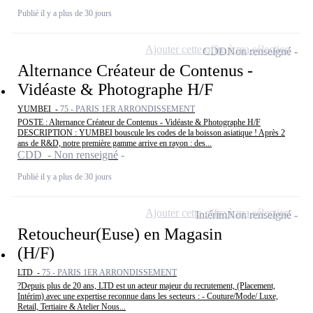
Publié il y a plus de 30 jours
Ajouter cette offre à ma sélection
CDD
Non renseigné
Alternance Créateur de Contenus -
Vidéaste & Photographe H/F
YUMBEI -
75 - PARIS 1ER ARRONDISSEMENT
POSTE : Alternance Créateur de Contenus - Vidéaste & Photographe H/F
DESCRIPTION : YUMBEI bouscule les codes de la boisson asiatique ! Après 2
ans de R&D, notre première gamme arrive en rayon : des...
CDD - Non renseigné
Publié il y a plus de 30 jours
Ajouter cette offre à ma sélection
Intérim
Non renseigné
Retoucheur(Euse) en Magasin
(H/F)
LTD -
75 - PARIS 1ER ARRONDISSEMENT
?Depuis plus de 20 ans, LTD est un acteur majeur du recrutement, (Placement,
Intérim) avec une expertise reconnue dans les secteurs : - Couture/Mode/ Luxe,
Retail, Tertiaire & Atelier Nous...