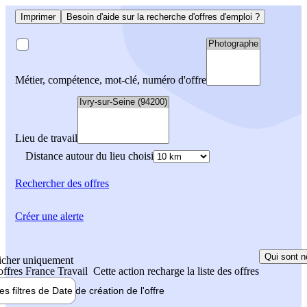
Imprimer
Besoin d'aide sur la recherche d'offres d'emploi ?
Métier, compétence, mot-clé, numéro d'offre
Lieu de travail
Distance autour du lieu choisi
Rechercher
des offres
Créer une alerte
Qui sont n
icher uniquement
 offres France Travail
Cette action recharge la liste des offres
les filtres de
Date de création
de l'offre