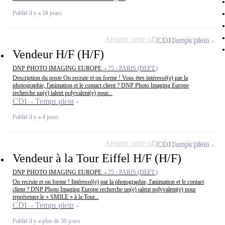
Publié il y a 18 jours
Ajouter cette offre à ma sélection
CDI
Temps plein
Vendeur H/F (H/F)
DNP PHOTO IMAGING EUROPE -
75 - PARIS (DEPT.)
Description du poste On recrute et on forme ! Vous ëtes intéressé(e) par la
photographie, l'animation et le contact client ? DNP Photo Imaging Europe
recherche un(e) talent polyvalent(e) pour...
CDI - Temps plein
Publié il y a 4 jours
Ajouter cette offre à ma sélection
CDI
Temps plein
Vendeur à la Tour Eiffel H/F (H/F)
DNP PHOTO IMAGING EUROPE -
75 - PARIS (DEPT.)
On recrute et on forme ! Intéressé(e) par la photographie, l'animation et le contact
client ? DNP Photo Imaging Europe recherche un(e) talent polyvalent(e) pour
représenter le « SMILE » à la Tour...
CDI - Temps plein
Publié il y a plus de 30 jours