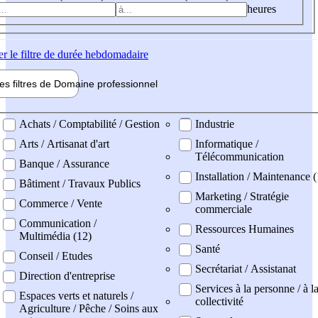
heures
er
le filtre de durée hebdomadaire
les filtres de
Domaine pro
fessionnel
ne professionel
Achats / Comptabilité / Gestion
Industrie
Arts / Artisanat d'art
Informatique /
Télécommunication
Banque / Assurance
Installation / Maintenance (
Bâtiment / Travaux Publics
Marketing / Stratégie
Commerce / Vente
commerciale
Communication /
Ressources Humaines
Multimédia (12)
Santé
Conseil / Etudes
Secrétariat / Assistanat
Direction d'entreprise
Services à la personne / à l
Espaces verts et naturels /
collectivité
Agriculture / Pêche / Soins aux