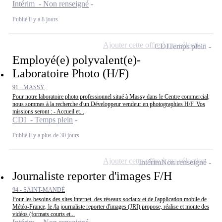
Intérim - Non renseigné
Publié il y a 8 jours
Ajouter cette offre à ma sélection
CDI
Temps plein
Employé(e) polyvalent(e)-
Laboratoire Photo (H/F)
91 - MASSY
Pour notre laboratoire photo professionnel situé à Massy dans le Centre commercial,
nous sommes à la recherche d'un Développeur vendeur en photographies H/F. Vos
missions seront : - Accueil et...
CDI - Temps plein
Publié il y a plus de 30 jours
Ajouter cette offre à ma sélection
Intérim
Non renseigné
Journaliste reporter d'images F/H
94 - SAINT-MANDÉ
Pour les besoins des sites internet, des réseaux sociaux et de l'application mobile de
Météo-France, le /la journaliste reporter d'images (JRI) propose, réalise et monte des
vidéos (formats courts et...