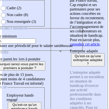
IFICATION
par France travail,
Cap emploi et ses
Cadre (2)
partenaires pour ses
actions concrètes en
Non cadre (8)
faveur du recrutement,
Non renseignée (3)
de l’intégration et de
l’accompagnement de
IRE BRUT MINIMUM
ses collaborateurs en
situation de handicap.
re minimum
Pour en savoir plus,
consultez cet article
.
ssez une périodicité pour le salaire saisi
Entreprise adaptée
NITÉS
Qu'est-ce qu'une
z parmi les 1ers à postuler
entreprise adaptée
?
urquoi serez-vous parmi les
premiers à postuler ?
L'entreprise adaptée
es de plus de 15 jours,
permet à un travailleur
tant moins de 4 candidatures
en situation de
t France Travail est informé)
handicap d'exercer
ICAP
une activité
professionnelle dans
Employeur handi-
des conditions
engagé
adaptées à ses
Qu'est-ce qu'un
capacités. Pour en
employeur handi-