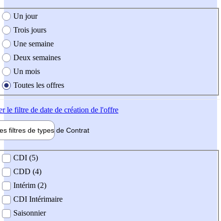
e création de l'offre
Un jour
Trois jours
Une semaine
Deux semaines
Un mois
Toutes les offres
er
le filtre de date de création de l'offre
les filtres de types de
Contrat
de contrat
CDI (5)
CDD (4)
Intérim (2)
CDI Intérimaire
Saisonnier