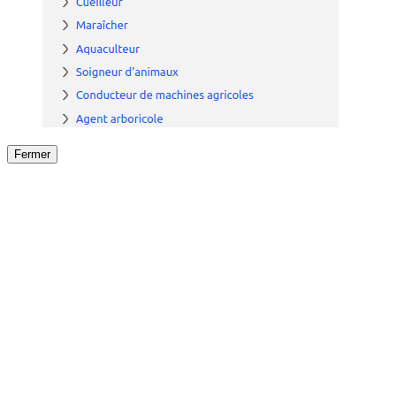
Fermer
Fermer
le détail de l'offre
/
Offre
sur
Offre précéden