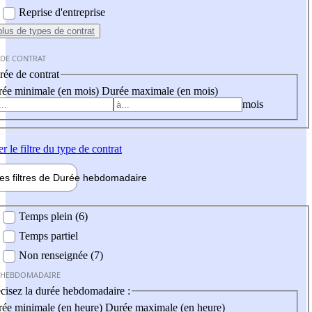
Reprise d'entreprise
plus
de types de contrat
 DE CONTRAT
ée de contrat
ée minimale (en mois)
Durée maximale (en mois)
mois
er
le filtre du type de contrat
les filtres de
Durée hebdo
madaire
 hebdomadaire
Temps plein (6)
Temps partiel
Non renseignée (7)
 HEBDOMADAIRE
cisez la durée hebdomadaire :
ée minimale (en heure)
Durée maximale (en heure)