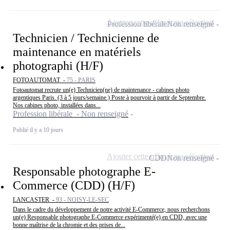
Ajouter cette offre à ma sélection
Profession libérale
Non renseigné
Technicien / Technicienne de
maintenance en matériels
photographi (H/F)
FOTOAUTOMAT -
75 - PARIS
Fotoautomat recrute un(e) Technicien(ne) de maintenance - cabines photo
argentiques Paris. (3 à 5 jours/semaine.) Poste à pourvoir à partir de Septembre.
Nos cabines photo, installées dans...
Profession libérale - Non renseigné
Publié il y a 10 jours
Ajouter cette offre à ma sélection
CDD
Non renseigné
Responsable photographe E-
Commerce (CDD) (H/F)
LANCASTER -
93 - NOISY-LE-SEC
Dans le cadre du développement de notre activité E-Commerce, nous recherchons
un(e) Responsable photographe E-Commerce expérimenté(e) en CDD, avec une
bonne maîtrise de la chromie et des prises de...