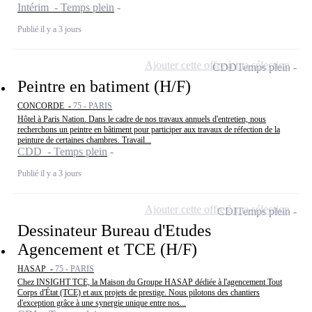
Intérim - Temps plein
Publié il y a 3 jours
Ajouter cette offre à ma sélection
CDD
Temps plein
Peintre en batiment (H/F)
CONCORDE -
75 - PARIS
Hôtel à Paris Nation. Dans le cadre de nos travaux annuels d'entretien, nous
recherchons un peintre en bâtiment pour participer aux travaux de réfection de la
peinture de certaines chambres. Travail...
CDD - Temps plein
Publié il y a 3 jours
Ajouter cette offre à ma sélection
CDI
Temps plein
Dessinateur Bureau d'Etudes
Agencement et TCE (H/F)
HASAP -
75 - PARIS
Chez INSIGHT TCE, la Maison du Groupe HASAP dédiée à l'agencement Tout
Corps d'État (TCE) et aux projets de prestige. Nous pilotons des chantiers
d'exception grâce à une synergie unique entre nos...