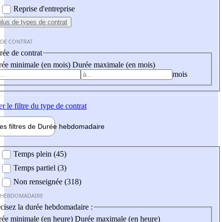
Reprise d'entreprise
plus
de types de contrat
 DE CONTRAT
ée de contrat
ée minimale (en mois)
Durée maximale (en mois)
mois
er
le filtre du type de contrat
les filtres de
Durée hebdo
madaire
 hebdomadaire
Temps plein (45)
Temps partiel (3)
Non renseignée (318)
 HEBDOMADAIRE
cisez la durée hebdomadaire :
ée minimale (en heure)
Durée maximale (en heure)