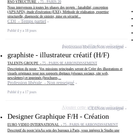
RSO STRUCTURE -
75 - PARIS 20
Nous intervenons à toutes les phases des projets : faisabilité, conception
(APS/APD), étude d'exécution (EXE), Méthode de réalisation, expertise
structurelle, diagnostic de sinistre, mise en sécurité...
CDI - Temps partiel
Publié il y a 18 jours
Ajouter cette offre à ma sélection
Profession libérale
Non renseigné
graphiste - illustrateur créatif (H/F)
TALENTS GROUPE -
75 - PARIS 9E ARRONDISSEMENT
Description du poste : Vos missions principales seront de Créer des illustrations et
visuels originaux pour nos supports digitaux (réseaux sociaux, site web,
newsletters) et imprimés (brochures,...
Profession libérale - Non renseigné
Publié il y a 17 jours
Ajouter cette offre à ma sélection
CDI
Non renseigné
Designer Graphique F/H - Création
EURO VIDEO INTERNATIONAL -
75 - PARIS 9E ARRONDISSEMENT
Descriptif du poste:\n\nAu sein des bureaux à Paris, vous intégrez le Studio une