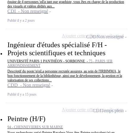
équipe de 4 personnes.\nEn tant que graphiste, vous êtes en charge de la production
des visuels et vidéos dédiés aux...
CDI - Non renseigné
Publié il y a 2 jours
Ajouter cette offre à ma sélection
CDD
Non renseigné
Ingénieur d'études spécialisé F/H -
Projets scientifiques et techniques
UNIVERSITÉ PARIS 1 PANTHÉON - SORBONNE -
75 - PARIS 1ER
ARRONDISSEMENT
Descriptif du poste:\n\nLa personne recrutée assurera, au sein de l'IRBIMMA, le
bon fonctionnement de la bibliothèque, ainsi que le développement, la gestion et la
valorisation de ses collections...
CDD - Non renseigné
Publié il y a 15 jours
Ajouter cette offre à ma sélection
CDI
Temps plein
Peintre (H/F)
94 - CHENNEVIERES SUR MARNE
Nous recherchons un(e) Peintre Ravaleur Vous êtes Peintre polyvalent (e) en