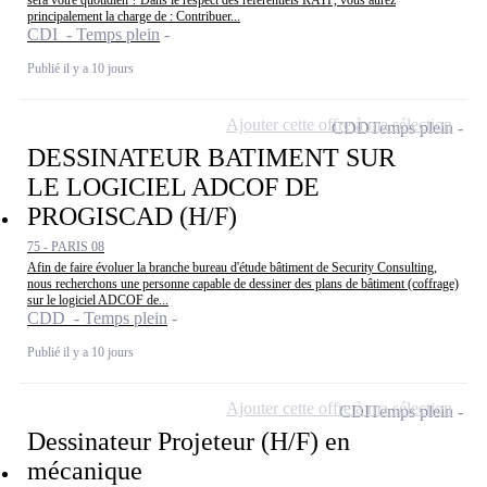
principalement la charge de : Contribuer...
CDI - Temps plein
Publié il y a 10 jours
Ajouter cette offre à ma sélection
CDD
Temps plein
DESSINATEUR BATIMENT SUR
LE LOGICIEL ADCOF DE
PROGISCAD (H/F)
75 - PARIS 08
Afin de faire évoluer la branche bureau d'étude bâtiment de Security Consulting,
nous recherchons une personne capable de dessiner des plans de bâtiment (coffrage)
sur le logiciel ADCOF de...
CDD - Temps plein
Publié il y a 10 jours
Ajouter cette offre à ma sélection
CDI
Temps plein
Dessinateur Projeteur (H/F) en
mécanique