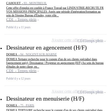
CAHOUET -
93 - MONTREUIL
Cette offre d'emploi est confiée à France Travail par LINDUSTRIE-RECRUTE.FR
VOS MISSIONS PRINCIPALES: Après une période d'intégration/formation au
sein de l'équipe Bureau d'Études, votre rôle...
CDI - Temps plein
Publié il y a 11 jours
Ajouter cette offre à ma sélection
CDI
Temps plein
Dessinateur en agencement (H/F)
DOMEA -
94 - NOGENT-SUR-MARNE
DOMEA Tertiaire recherche pour le compte d'un de ses clients spécialisé dans
l'agencement un(e): Dessinateur / Projeteur en agencement (H/F) Au sein du bureau
d'études de notre client, en...
CDI - Temps plein
Publié il y a 12 jours
Ajouter cette offre à ma sélection
CDI
Temps plein
Dessinateur en menuiserie (H/F)
DOMEA -
75 - PARIS
DOMEA TERTIAIRE recherche pour le compte d'un de ses clients spécialisé dans