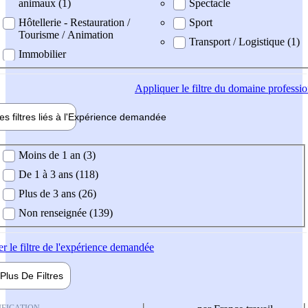
animaux (1)
Spectacle
Hôtellerie - Restauration /
Sport
Tourisme / Animation
Transport / Logistique (1)
Immobilier
Appliquer
le filtre du domaine professi
es filtres liés à l'
Expérience
demandée
ience demandée
Moins de 1 an (3)
De 1 à 3 ans (118)
Plus de 3 ans (26)
Non renseignée (139)
er
le filtre de l'expérience demandée
Plus De
Filtres