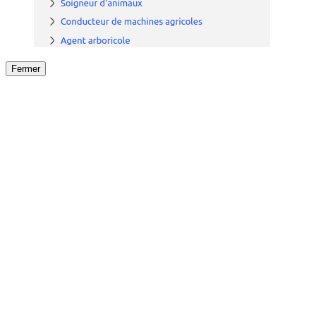
Fermer
Fermer
le détail de l'offre
/
Offre
sur
Offre précéden