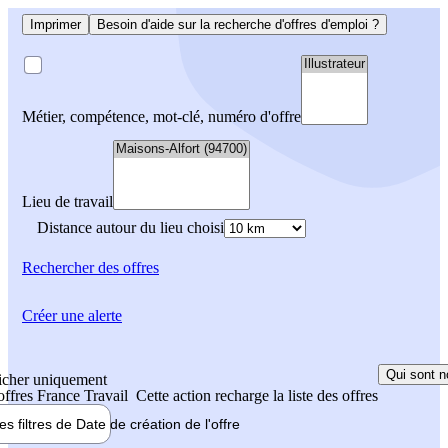
Imprimer
Besoin d'aide sur la recherche d'offres d'emploi ?
Métier, compétence, mot-clé, numéro d'offre
Lieu de travail
Distance autour du lieu choisi
Rechercher
des offres
Créer une alerte
Qui sont n
icher uniquement
 offres France Travail
Cette action recharge la liste des offres
les filtres de
Date de création
de l'offre