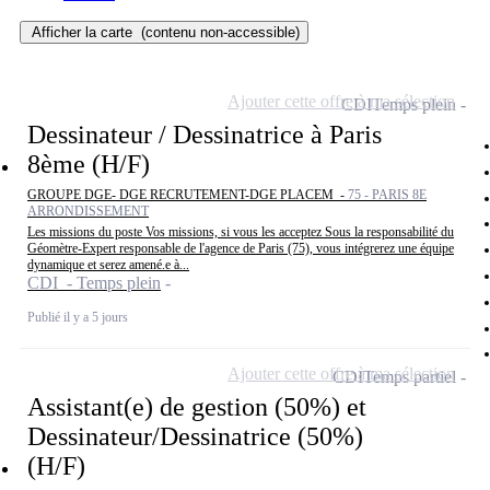
Afficher la carte
(contenu non-accessible)
Ajouter cette offre à ma sélection
CDI
Temps plein
Dessinateur / Dessinatrice à Paris
8ème (H/F)
GROUPE DGE- DGE RECRUTEMENT-DGE PLACEM -
75 - PARIS 8E
ARRONDISSEMENT
Les missions du poste Vos missions, si vous les acceptez Sous la responsabilité du
Géomètre-Expert responsable de l'agence de Paris (75), vous intégrerez une équipe
dynamique et serez amené.e à...
CDI - Temps plein
Publié il y a 5 jours
Ajouter cette offre à ma sélection
CDI
Temps partiel
Assistant(e) de gestion (50%) et
Dessinateur/Dessinatrice (50%)
(H/F)