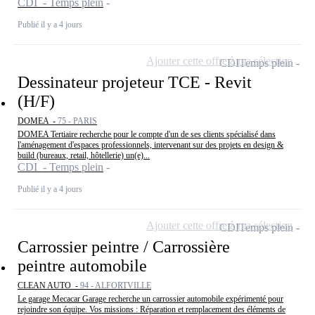
CDI - Temps plein
Publié il y a 4 jours
Ajouter cette offre à ma sélection
CDI
Temps plein
Dessinateur projeteur TCE - Revit
(H/F)
DOMEA -
75 - PARIS
DOMEA Tertiaire recherche pour le compte d'un de ses clients spécialisé dans
l'aménagement d'espaces professionnels, intervenant sur des projets en design &
build (bureaux, retail, hôtellerie) un(e)...
CDI - Temps plein
Publié il y a 4 jours
Ajouter cette offre à ma sélection
CDI
Temps plein
Carrossier peintre / Carrossière
peintre automobile
CLEAN AUTO -
94 - ALFORTVILLE
Le garage Mecacar Garage recherche un carrossier automobile expérimenté pour
rejoindre son équipe. Vos missions : Réparation et remplacement des éléments de