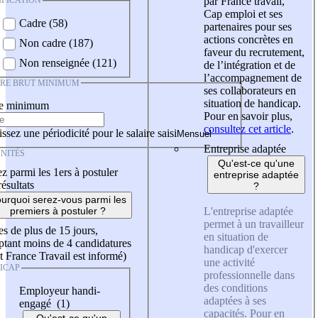
IFICATION
par France travail,
Cap emploi et ses
Cadre (58)
partenaires pour ses
actions concrètes en
Non cadre (187)
faveur du recrutement,
Non renseignée (121)
de l’intégration et de
l’accompagnement de
IRE BRUT MINIMUM
ses collaborateurs en
situation de handicap.
re minimum
Pour en savoir plus,
consultez cet article
.
ssez une périodicité pour le salaire saisi
Entreprise adaptée
NITÉS
Qu'est-ce qu'une
z parmi les 1ers à postuler
entreprise adaptée
résultats
?
urquoi serez-vous parmi les
L'entreprise adaptée
premiers à postuler ?
permet à un travailleur
es de plus de 15 jours,
en situation de
tant moins de 4 candidatures
handicap d'exercer
t France Travail est informé)
une activité
ICAP
professionnelle dans
des conditions
Employeur handi-
adaptées à ses
engagé (1)
capacités. Pour en
Qu'est-ce qu'un