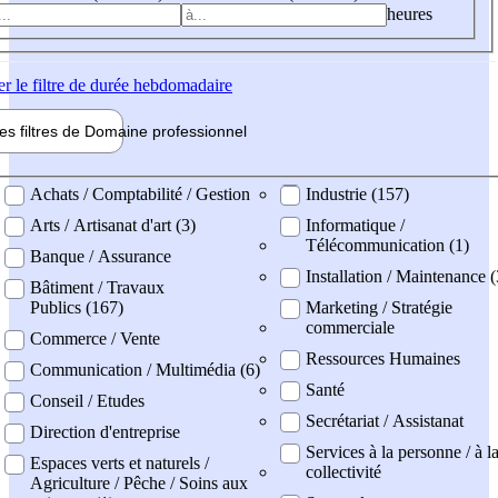
heures
er
le filtre de durée hebdomadaire
les filtres de
Domaine pro
fessionnel
ne professionel
Achats / Comptabilité / Gestion
Industrie (157)
Arts / Artisanat d'art (3)
Informatique /
Télécommunication (1)
Banque / Assurance
Installation / Maintenance 
Bâtiment / Travaux
Publics (167)
Marketing / Stratégie
commerciale
Commerce / Vente
Ressources Humaines
Communication / Multimédia (6)
Santé
Conseil / Etudes
Secrétariat / Assistanat
Direction d'entreprise
Services à la personne / à l
Espaces verts et naturels /
collectivité
Agriculture / Pêche / Soins aux