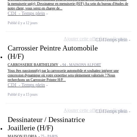
la menuiserie un(e): Dessinateur en menuiserie (H/F) Au sein du bureau d'études de
notre client, vous serez en charge de...
CDI - Temps plein
Publié il y a 12 jours
Ajouter cette offre à ma sélection
CDI
Temps plein
Carrossier Peintre Automobile
(H/F)
CARROSSERIE BARTHELEMY -
94 - MAISONS ALFORT
Vous êtes passionné(e) par la carrosserie automobile et souhaitez intégrer une
concession dynamique où votre expertise sera pleinement valorisée ? Nous
recherchons un Carrossier Peintre H/F...
CDI - Temps plein
Publié il y a 15 jours
Ajouter cette offre à ma sélection
CDI
Temps plein
Dessinateur / Dessinatrice
Joaillerie (H/F)
MAISON ELORIA -
75 - PARIS