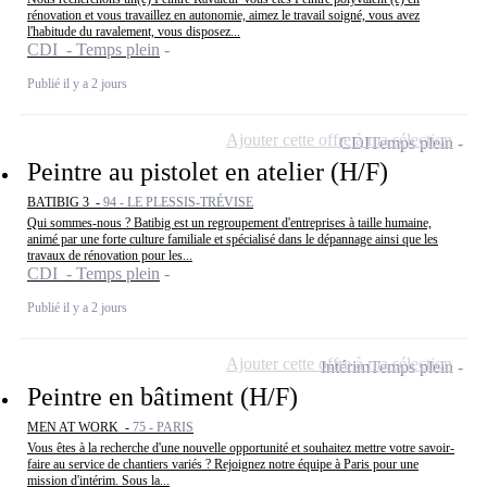
rénovation et vous travaillez en autonomie, aimez le travail soigné, vous avez
l'habitude du ravalement, vous disposez...
CDI - Temps plein
Publié il y a 2 jours
Ajouter cette offre à ma sélection
CDI
Temps plein
Peintre au pistolet en atelier (H/F)
BATIBIG 3 -
94 - LE PLESSIS-TRÉVISE
Qui sommes-nous ? Batibig est un regroupement d'entreprises à taille humaine,
animé par une forte culture familiale et spécialisé dans le dépannage ainsi que les
travaux de rénovation pour les...
CDI - Temps plein
Publié il y a 2 jours
Ajouter cette offre à ma sélection
Intérim
Temps plein
Peintre en bâtiment (H/F)
MEN AT WORK -
75 - PARIS
Vous êtes à la recherche d'une nouvelle opportunité et souhaitez mettre votre savoir-
faire au service de chantiers variés ? Rejoignez notre équipe à Paris pour une
mission d'intérim. Sous la...