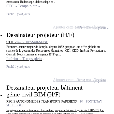
carrosserie Redressage, débosselage et...
CDI - Temps plein
Publié il y a 8 jours
Ajouter cette offre à ma sélection
Intérim
Temps plein
Dessinateur projeteur (H/F)
OTTI -
94 - VITRY-SUR-SEINE
Partnaire, acteur majeur de l'emploi depuis 1952, propose une offre globale au
service de la gestion des Ressources Humaines : CDI, CDD, Intérim, Formation et
Conseil. Nous sommes une agence BTP qui...
Intérim - Temps plein
Publié il y a 9 jours
Ajouter cette offre à ma sélection
CDI
Temps plein
Dessinateur projeteur bâtiment
génie civil BIM (H/F)
REGIE AUTONOME DES TRANSPORTS PARISIENS -
94 - FONTENAY-
SOUS-BOIS
Rejoignez nous en tant que Dessinateur projeteur bâtiment génie civil BIM!! Quel
sera votre quotidien ? Dans le respect des référentiels RATP, vous aurez