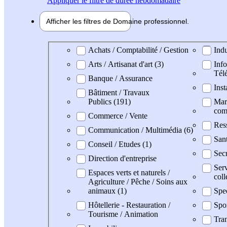
Appliquer
le filtre de durée hebdomadaire
Afficher les filtres de
Domaine pro
fessionnel
Domaine professionel
Achats / Comptabilité / Gestion
Indu
Arts / Artisanat d'art (3)
Info
Tél
Banque / Assurance
Inst
Bâtiment / Travaux
Publics (191)
Mark
com
Commerce / Vente
Res
Communication / Multimédia (6)
San
Conseil / Etudes (1)
Secr
Direction d'entreprise
Serv
Espaces verts et naturels /
coll
Agriculture / Pêche / Soins aux
animaux (1)
Spe
Hôtellerie - Restauration /
Spo
Tourisme / Animation
Tran