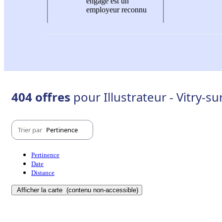
engagé est un
employeur reconnu
404 offres
pour Illustrateur - Vitry-s
Trier par
Pertinence
Pertinence
Date
Distance
Afficher la carte
(contenu non-accessible)