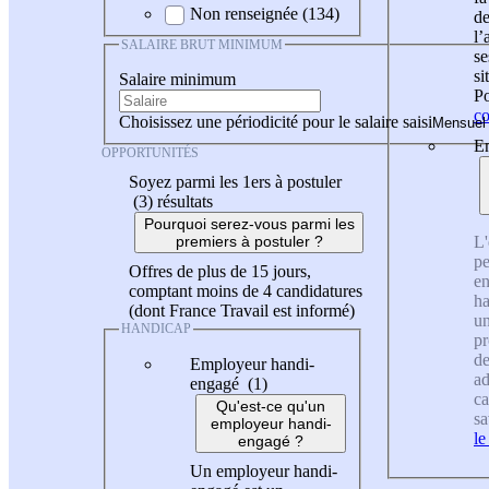
Non renseignée (134)
de
l
SALAIRE BRUT MINIMUM
se
si
Salaire minimum
Po
co
Choisissez une périodicité pour le salaire saisi
En
OPPORTUNITÉS
Soyez parmi les 1ers à postuler
(3)
résultats
Pourquoi serez-vous parmi les
L'
premiers à postuler ?
pe
Offres de plus de 15 jours,
en
comptant moins de 4 candidatures
ha
(dont France Travail est informé)
un
HANDICAP
pr
de
Employeur handi-
ad
engagé (1)
ca
Qu'est-ce qu'un
sa
employeur handi-
le
engagé ?
Un employeur handi-