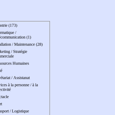
strie (173)
rmatique /
écommunication (1)
allation / Maintenance (28)
eting / Stratégie
merciale
sources Humaines
té
étariat / Assistanat
ices à la personne / à la
ectivité
ctacle
rt
sport / Logistique