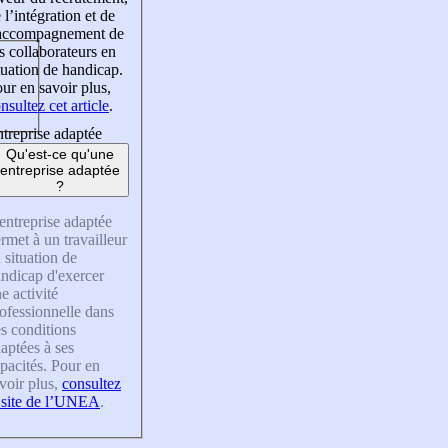
 l’intégration et de
’accompagnement de
s collaborateurs en
tuation de handicap.
ur en savoir plus,
nsultez cet article
.
treprise adaptée
Qu'est-ce qu'une
entreprise adaptée
?
entreprise adaptée
rmet à un travailleur
 situation de
ndicap d'exercer
e activité
ofessionnelle dans
s conditions
aptées à ses
pacités. Pour en
voir plus,
consultez
 site de l’UNEA
.