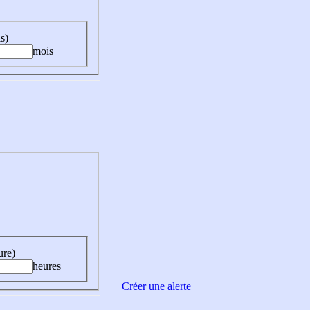
s)
mois
ure)
heures
Créer une alerte